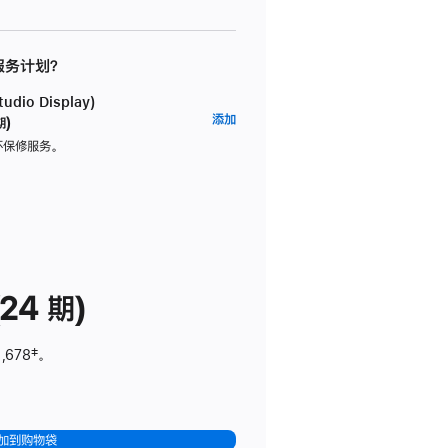
 服务计划？
dio Display)
AppleCare+
添加
期)
服
坏保修服务。
务
计
划
(适
用
于
24 期)
Studio
Display)
,678
脚
‡。
注
加到购物袋