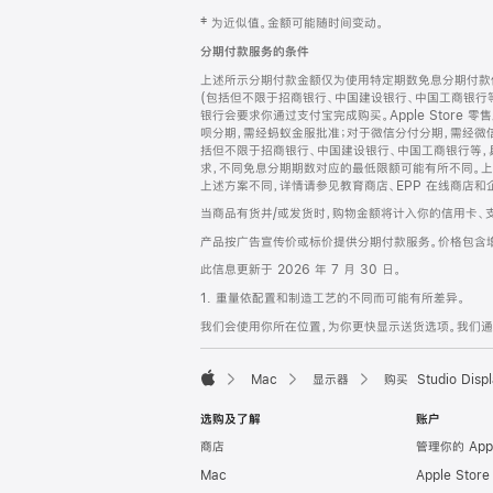
网
脚
‡ 为近似值。金额可能随时间变动。
注
页
分期付款服务的条件
页
上述所示分期付款金额仅为使用特定期数免息分期付款估
脚
(包括但不限于招商银行、中国建设银行、中国工商银行
银行会要求你通过支付宝完成购买。Apple Store 零
呗分期，需经蚂蚁金服批准；对于微信分付分期，需经微信
括但不限于招商银行、中国建设银行、中国工商银行等，
求，不同免息分期期数对应的最低限额可能有所不同。上述分
上述方案不同，详情请参见教育商店、EPP 在线商店和
当商品有货并/或发货时，购物金额将计入你的信用卡、
产品按广告宣传价或标价提供分期付款服务。价格包含
此信息更新于 2026 年 7 月 30 日。
1. 重量依配置和制造工艺的不同而可能有所差异。
我们会使用你所在位置，为你更快显示送货选项。我们通过你
Mac
显示器
购买 Studio Displ
Apple
选购及了解
账户
商店
管理你的 App
Mac
Apple Stor