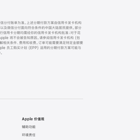
微信分付账单为准。上述分期付款方案由信用卡发卡机构
) 以及微信分付面向符合条件的中国大陆居民提供。部分
家。所有银行信用卡分期均需经你的信用卡发卡机构批准；对于花
ple 将不会被告知原因。请参阅信用卡发卡机构 (包
了解相关条件、费用和收费。订单可能需要满足特定金额要
e 员工购买计划 (EPP) 适用的分期付款方案可能与
。
Apple 价值观
辅助功能
环境责任