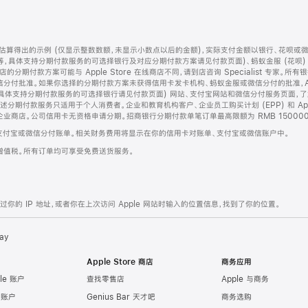
算得出的示例 (仅显示整数数额，未显示小数点以后的金额)，实际支付金额以银行、花呗或
等，具体支持分期付款服务的可选择银行及对应分期付款方案请见付款页面)、蚂蚁金服 (花呗
售店的分期付款方案可能与 Apple Store 在线商店不同，请到店咨询 Specialist 专
分付批准。如果你选择的分期付款方案未获得信用卡发卡机构、蚂蚁金服或微信分付的批准，Ap
具体支持分期付款服务的可选择银行请见付款页面) 网站、支付宝网站和微信分付服务页面，
期付款服务只适用于个人消费者。企业和教育机构客户、企业员工购买计划 (EPP) 和 Appl
企业商店。公司信用卡无资格申请分期。招商银行分期付款单笔订单最高限额为 RMB 150000
支付宝或微信分付账单。相关财务费用将显示在你的信用卡对账单、支付宝或微信账户中。
增值税。所有订单均可享受免费送货服务。
的 IP 地址，或者你在上次访问 Apple 网站时输入的位置信息，找到了你的位置。
ay
Apple Store 商店
商务应用
le 账户
查找零售店
Apple 与商务
e 账户
Genius Bar 天才吧
商务选购