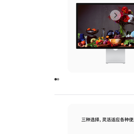
上
下
一
一
张
张
图
图
库
库
图
图
片
片
-
-
玻
玻
璃
璃
三种选择，灵活适应各种使
面
面
板
板