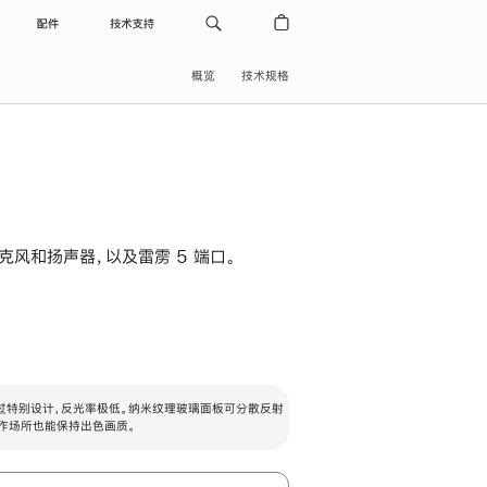
配件
技术支持
概览
技术规格
级麦克风和扬声器，以及雷雳 5 端口。
过特别设计，反光率极低。纳米纹理玻璃面板可分散反射
作场所也能保持出色画质。