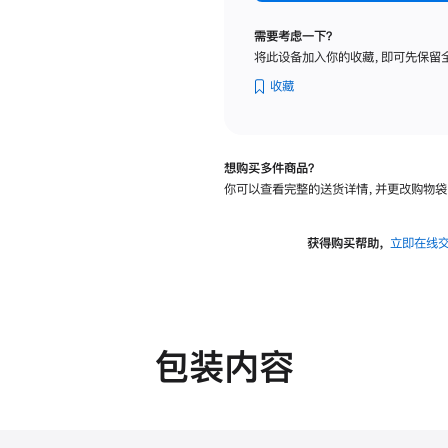
纳
米
需要考虑一下？
纹
将此设备加入你的收藏，即可先保留
理
玻
收藏
璃
面
板
想购买多件商品？
-
你可以查看完整的送货详情，并更改购物袋
可
调
倾
获得购买帮助，
立即在线
斜
度
的
支
架
包装内容
的
分
期
付
款