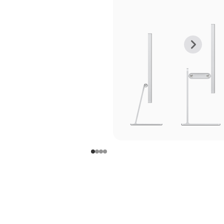
上
下
一
一
张
张
图
图
库
库
图
图
片
片
-
-
支
支
架
架