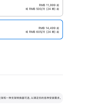
RMB 11,999
起
或 RMB 500/月 (24 期) 起
RMB 14,499
起
或 RMB 605/月 (24 期) 起
配可调倾斜度及高度的支架，额外增加 105
VESA 支架转换器
 有两种支架和一种支架转换器可选，以满足你的各种安装需求。
毫米的高度调节范围。
容的支架 (未随附)