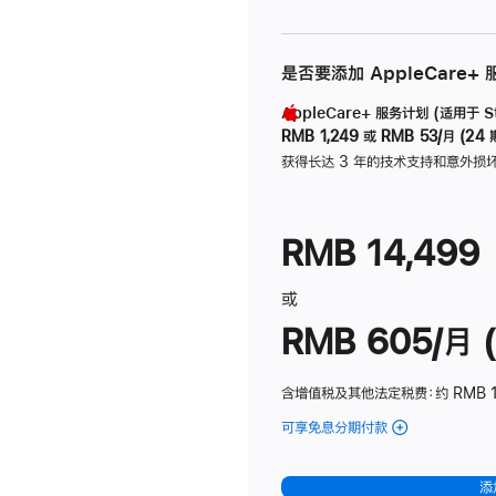
是否要添加 AppleCare+
AppleCare+ 服务计划 (适用于 Stu
RMB 1,249
或
RMB 53/月 (24 
获得长达 3 年的技术支持和意外损
RMB 14,499
或
RMB 605/月 (
含增值税及其他法定税费
：约 RMB 1
可享免息分期付款
(Studio
Display
-
添