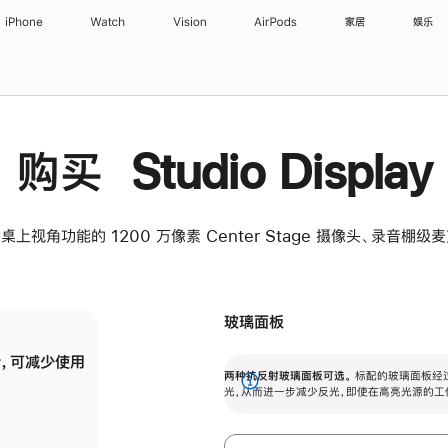
iPhone
Watch
Vision
AirPods
家居
娱乐
购买 Studio Display
桌上视角功能的 1200 万像素 Center Stage 摄像头、录音棚
玻璃面板
，可减少使用
纳米纹理玻璃面板可进一步减少反光，即使在
两种抗反射玻璃面板可选。
标配的玻璃面板经
。
有高亮光源的场所使用，也能保持出色画质。
展
光，从而进一步减少反光，即使在高亮光源的工
开