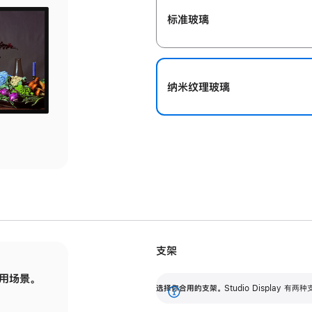
标准玻璃
纳米纹理玻璃
支架
用场景。
标配可调倾斜度的支架，提供 30 度的倾斜度
选
选择你合用的支架。
Studio Display
调节范围。
展