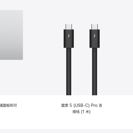
选
项)
理玻璃面板和可
雷雳 5 (USB-C) Pro 连
接线 (1 米)