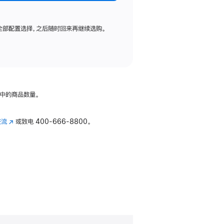
全部配置选择，之后随时回来再继续选购。
中的商品数量。
交流
(在
或致电
400-666-8800。
新
窗
口
中
打
开)