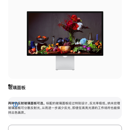
玻璃面板
两种抗反射玻璃面板可选。
标配的玻璃面板经过特别设计，反光率极低。纳米纹理
展
玻璃面板可分散反射光，从而进一步减少反光，即使在高亮光源的工作场所也能保
持出色画质。
开