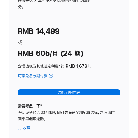
务
获得长达 3 年的技术支持和意外损坏保修服
务。
计
划
(适
RMB 14,499
用
于
或
Studio
RMB 605/月 (24 期)
Display
含增值税及其他法定税费
：约 RMB 1,678
脚
‡。
注
可享免息分期付款
(Studio
Display
-
添加到购物袋
纳
米
需要考虑一下？
纹
将此设备加入你的收藏，即可先保留全部配置选择，之后随时
理
回来再继续选购。
玻
璃
收藏
面