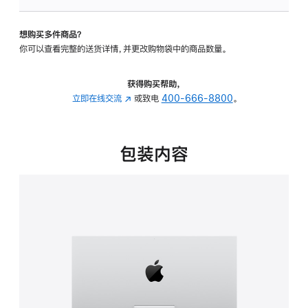
板
-
想购买多件商品？
可
你可以查看完整的送货详情，并更改购物袋中的商品数量。
调
倾
斜
获得购买帮助，
度
立即在线交流
(在
或致电
400-666-8800
。
的
新
支
窗
架
口
包装内容
的
中
分
打
期
开)
付
款
选
项)