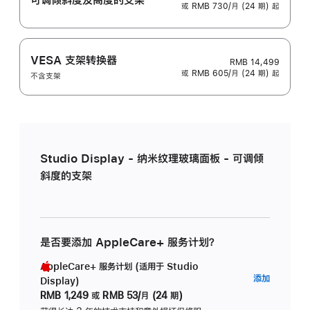
或 RMB 730/月 (24 期) 起
VESA 支架转换器
RMB 14,499
或 RMB 605/月 (24 期) 起
不含支架
Studio Display - 纳米纹理玻璃面板 - 可调倾
斜度的支架
是否要添加 AppleCare+ 服务计划？
AppleCare+ 服务计划 (适用于 Studio
AppleC
添加
Display)
服
RMB 1,249
或
RMB 53/月 (24 期)