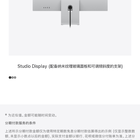
Studio Display (配备纳米纹理玻璃面板和可调倾斜度的支架)
网
脚
‡ 为近似值。金额可能随时间变动。
注
页
分期付款服务的条件
页
上述所示分期付款金额仅为使用特定期数免息分期付款估算得出的示例 (仅显示整数数
脚
额，未显示小数点以后的金额)，实际支付金额以银行、花呗或微信分付账单为准。上述分