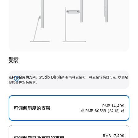
支架
选择你合用的支架。
Studio Display 有两种支架和一种支架转换器可选，以满足
展
你的各种安装需求。
开
RMB 14,499
可调倾斜度的支架
或 RMB 605/月 (24 期) 起
RMB 17,499
可调倾斜度及高‍度的支‍架