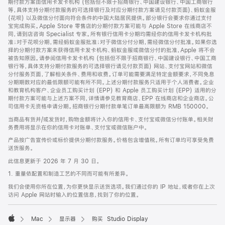
期付款方案由信用卡发卡机构 (包括但不限于招商银行、中国建设银行、中国工商银行
等，具体支持分期付款服务的可选择银行及对应分期付款方案请见付款页面)、蚂蚁金服
(花呗) 以及微信分付面向符合条件的中国大陆居民提供。部分银行会要求你通过支付
宝完成购买。Apple Store 零售店的分期付款方案可能与 Apple Store 在线商店不
同，请到店咨询 Specialist 专家。所有银行信用卡分期均需经你的信用卡发卡机构批
准；对于花呗分期，需经蚂蚁金服批准；对于微信分付分期，需经微信分付批准。如果你选
择的分期付款方案未获得信用卡发卡机构、蚂蚁金服或微信分付的批准，Apple 将不会
被告知原因。请参阅信用卡发卡机构 (包括但不限于招商银行、中国建设银行、中国工商
银行等，具体支持分期付款服务的可选择银行请见付款页面) 网站、支付宝网站和微信
分付服务页面，了解相关条件、费用和收费。订单可能需要满足特定金额要求，不同免息
分期期数对应的最低限额可能有所不同。上述分期付款服务只适用于个人消费者。企业
和教育机构客户、企业员工购买计划 (EPP) 和 Apple 员工购买计划 (EPP) 适用的分
期付款方案可能与上述方案不同，详情请参见教育商店、EPP 在线商店和企业商店。公
司信用卡无资格申请分期。招商银行分期付款单笔订单最高限额为 RMB 150000。
当商品有货并/或发货时，购物金额将计入你的信用卡、支付宝或微信分付账单。相关财
务费用将显示在你的信用卡对账单、支付宝或微信账户中。
产品按广告宣传价或标价提供分期付款服务。价格包含增值税。所有订单均可享受免费
送货服务。
此信息更新于 2026 年 7 月 30 日。
1. 重量依配置和制造工艺的不同而可能有所差异。
我们会使用你所在位置，为你更快显示送货选项。我们通过你的 IP 地址，或者你在上次
访问 Apple 网站时输入的位置信息，找到了你的位置。
Mac
显示器
购买 Studio Display