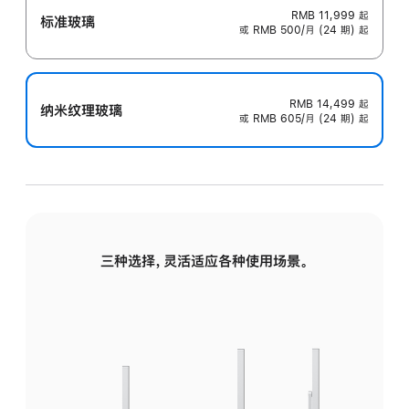
RMB 11,999
起
标准玻璃
或 RMB 500/月 (24 期) 起
RMB 14,499
起
纳米纹理玻璃
或 RMB 605/月 (24 期) 起
三种选择，灵活适应各种使用场景。
标