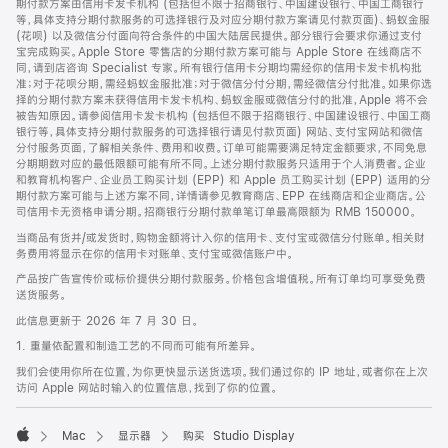
期付款方案由信用卡发卡机构 (包括但不限于招商银行、中国建设银行、中国工商银行
等，具体支持分期付款服务的可选择银行及对应分期付款方案请见付款页面)、蚂蚁金服
(花呗) 以及微信分付面向符合条件的中国大陆居民提供。部分银行会要求你通过支付
宝完成购买。Apple Store 零售店的分期付款方案可能与 Apple Store 在线商店不
同，请到店咨询 Specialist 专家。所有银行信用卡分期均需经你的信用卡发卡机构批
准；对于花呗分期，需经蚂蚁金服批准；对于微信分付分期，需经微信分付批准。如果你选
择的分期付款方案未获得信用卡发卡机构、蚂蚁金服或微信分付的批准，Apple 将不会
被告知原因。请参阅信用卡发卡机构 (包括但不限于招商银行、中国建设银行、中国工商
银行等，具体支持分期付款服务的可选择银行请见付款页面) 网站、支付宝网站和微信
分付服务页面，了解相关条件、费用和收费。订单可能需要满足特定金额要求，不同免息
分期期数对应的最低限额可能有所不同。上述分期付款服务只适用于个人消费者。企业
和教育机构客户、企业员工购买计划 (EPP) 和 Apple 员工购买计划 (EPP) 适用的分
期付款方案可能与上述方案不同，详情请参见教育商店、EPP 在线商店和企业商店。公
司信用卡无资格申请分期。招商银行分期付款单笔订单最高限额为 RMB 150000。
当商品有货并/或发货时，购物金额将计入你的信用卡、支付宝或微信分付账单。相关财
务费用将显示在你的信用卡对账单、支付宝或微信账户中。
产品按广告宣传价或标价提供分期付款服务。价格包含增值税。所有订单均可享受免费
送货服务。
此信息更新于 2026 年 7 月 30 日。
1. 重量依配置和制造工艺的不同而可能有所差异。
我们会使用你所在位置，为你更快显示送货选项。我们通过你的 IP 地址，或者你在上次
访问 Apple 网站时输入的位置信息，找到了你的位置。
Mac
显示器
购买 Studio Display