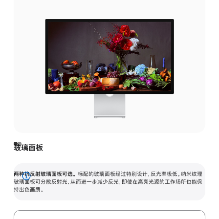
玻璃面板
两种抗反射玻璃面板可选。
标配的玻璃面板经过特别设计，反光率极低。纳米纹理
展
玻璃面板可分散反射光，从而进一步减少反光，即使在高亮光源的工作场所也能保
持出色画质。
开