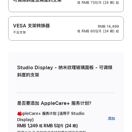
或 RMB 730/月 (24 期) 起
VESA 支架转换器
RMB 14,499
或 RMB 605/月 (24 期) 起
不含支架
Studio Display - 纳米纹理玻璃面板 - 可调倾
斜度的支架
是否要添加 AppleCare+ 服务计划？
AppleCare+ 服务计划 (适用于 Studio
AppleC
添加
Display)
服
RMB 1,249
或
RMB 53/月 (24 期)