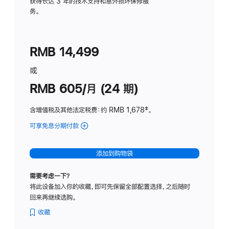
务
获得长达 3 年的技术支持和意外损坏保修服
务。
计
划
(适
RMB 14,499
用
于
或
Studio
RMB 605/月 (24 期)
Display
含增值税及其他法定税费
：约 RMB 1,678
脚
‡。
注
可享免息分期付款
(Studio
Display
-
添加到购物袋
纳
米
需要考虑一下？
纹
将此设备加入你的收藏，即可先保留全部配置选择，之后随时
理
回来再继续选购。
玻
璃
收藏
面