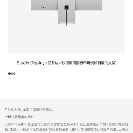
Studio Display (配备纳米纹理玻璃面板和可调倾斜度的支架)
网
脚
‡ 为近似值。金额可能随时间变动。
注
页
分期付款服务的条件
页
上述所示分期付款金额仅为使用特定期数免息分期付款估算得出的示例 (仅显示整数数
脚
额，未显示小数点以后的金额)，实际支付金额以银行、花呗或微信分付账单为准。上述分