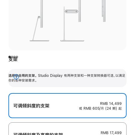
支架
选择你合用的支架。
Studio Display 有两种支架和一种支架转换器可选，以满足
展
你的各种安装需求。
开
RMB 14,499
可调倾斜度的支架
或 RMB 605/月 (24 期) 起
RMB 17,499
可调倾斜度及高‍度的支‍架