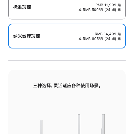
RMB 11,999
起
标准玻璃
或 RMB 500/月 (24 期) 起
RMB 14,499
起
纳米纹理玻璃
或 RMB 605/月 (24 期) 起
三种选择，灵活适应各种使用场景。
标