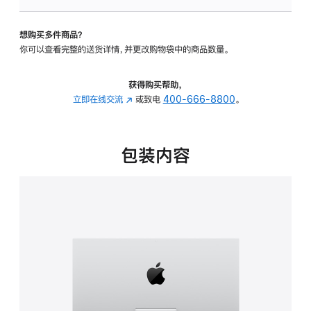
板
-
想购买多件商品？
可
你可以查看完整的送货详情，并更改购物袋中的商品数量。
调
倾
斜
获得购买帮助，
度
立即在线交流
(在
或致电
400-666-8800
。
的
新
支
窗
架
口
包装内容
的
中
分
打
期
开)
付
款
选
项)