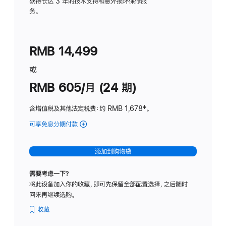
务
获得长达 3 年的技术支持和意外损坏保修服
务。
计
划
(适
RMB 14,499
用
于
或
Studio
RMB 605/月 (24 期)
Display
含增值税及其他法定税费
：约 RMB 1,678
脚
‡。
注
可享免息分期付款
(Studio
Display
-
添加到购物袋
纳
米
需要考虑一下？
纹
将此设备加入你的收藏，即可先保留全部配置选择，之后随时
理
回来再继续选购。
玻
璃
收藏
面