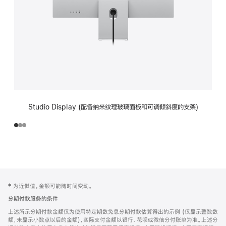
Studio Display (配备纳米纹理玻璃面板和可调倾斜度的支架)
网
脚
‡ 为近似值。金额可能随时间变动。
注
页
分期付款服务的条件
页
上述所示分期付款金额仅为使用特定期数免息分期付款估算得出的示例 (仅显示整数数
脚
额，未显示小数点以后的金额)，实际支付金额以银行、花呗或微信分付账单为准。上述分