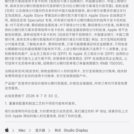
期付款方案由信用卡发卡机构 (包括但不限于招商银行、中国建设银行、中国工商银行
等，具体支持分期付款服务的可选择银行及对应分期付款方案请见付款页面)、蚂蚁金服
(花呗) 以及微信分付面向符合条件的中国大陆居民提供。部分银行会要求你通过支付
宝完成购买。Apple Store 零售店的分期付款方案可能与 Apple Store 在线商店不
同，请到店咨询 Specialist 专家。所有银行信用卡分期均需经你的信用卡发卡机构批
准；对于花呗分期，需经蚂蚁金服批准；对于微信分付分期，需经微信分付批准。如果你选
择的分期付款方案未获得信用卡发卡机构、蚂蚁金服或微信分付的批准，Apple 将不会
被告知原因。请参阅信用卡发卡机构 (包括但不限于招商银行、中国建设银行、中国工商
银行等，具体支持分期付款服务的可选择银行请见付款页面) 网站、支付宝网站和微信
分付服务页面，了解相关条件、费用和收费。订单可能需要满足特定金额要求，不同免息
分期期数对应的最低限额可能有所不同。上述分期付款服务只适用于个人消费者。企业
和教育机构客户、企业员工购买计划 (EPP) 和 Apple 员工购买计划 (EPP) 适用的分
期付款方案可能与上述方案不同，详情请参见教育商店、EPP 在线商店和企业商店。公
司信用卡无资格申请分期。招商银行分期付款单笔订单最高限额为 RMB 150000。
当商品有货并/或发货时，购物金额将计入你的信用卡、支付宝或微信分付账单。相关财
务费用将显示在你的信用卡对账单、支付宝或微信账户中。
产品按广告宣传价或标价提供分期付款服务。价格包含增值税。所有订单均可享受免费
送货服务。
此信息更新于 2026 年 7 月 30 日。
1. 重量依配置和制造工艺的不同而可能有所差异。
我们会使用你所在位置，为你更快显示送货选项。我们通过你的 IP 地址，或者你在上次
访问 Apple 网站时输入的位置信息，找到了你的位置。
Mac
显示器
购买 Studio Display