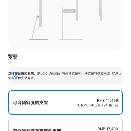
支架
选择你合用的支架。
Studio Display 有两种支架和一种支架转换器可选，以满足
展
你的各种安装需求。
开
RMB 14,499
可调倾斜度的支架
或 RMB 605/月 (24 期) 起
RMB 17,499
可调倾斜度及高‍度的支‍架