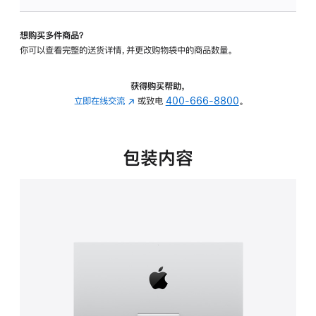
板
-
想购买多件商品？
可
你可以查看完整的送货详情，并更改购物袋中的商品数量。
调
倾
斜
获得购买帮助，
度
立即在线交流
(在
或致电
400-666-8800
。
的
新
支
窗
架
口
包装内容
的
中
分
打
期
开)
付
款
选
项)