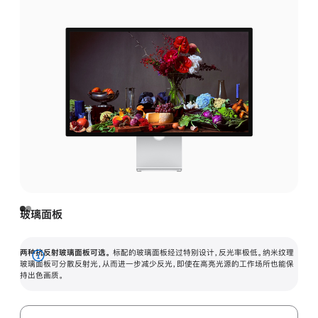
玻璃面板
两种抗反射玻璃面板可选。
标配的玻璃面板经过特别设计，反光率极低。纳米纹理
展
玻璃面板可分散反射光，从而进一步减少反光，即使在高亮光源的工作场所也能保
持出色画质。
开