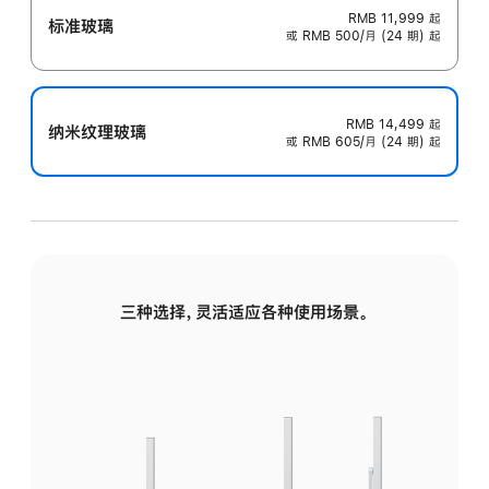
RMB 11,999
起
标准玻璃
或 RMB 500/月 (24 期) 起
RMB 14,499
起
纳米纹理玻璃
或 RMB 605/月 (24 期) 起
三种选择，灵活适应各种使用场景。
标