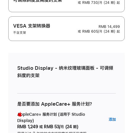
或 RMB 730/月 (24 期) 起
VESA 支架转换器
RMB 14,499
或 RMB 605/月 (24 期) 起
不含支架
Studio Display - 纳米纹理玻璃面板 - 可调倾
斜度的支架
是否要添加 AppleCare+ 服务计划？
AppleCare+ 服务计划 (适用于 Studio
AppleC
添加
Display)
服
RMB 1,249
或
RMB 53/月 (24 期)