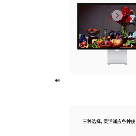
上
下
一
一
张
张
图
图
库
库
图
图
片
片
-
-
玻
玻
璃
璃
三种选择，灵活适应各种使
面
面
板
板