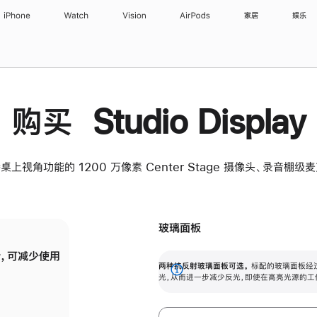
iPhone
Watch
Vision
AirPods
家居
娱乐
购买 Studio Display
桌上视角功能的 1200 万像素 Center Stage 摄像头、录音棚
玻璃面板
，可减少使用
纳米纹理玻璃面板可进一步减少反光，即使在
两种抗反射玻璃面板可选。
标配的玻璃面板经
。
有高亮光源的场所使用，也能保持出色画质。
展
光，从而进一步减少反光，即使在高亮光源的工
开