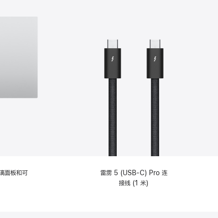
选
项)
理玻璃面板和可
雷雳 5 (USB-C) Pro 连
接线 (1 米)