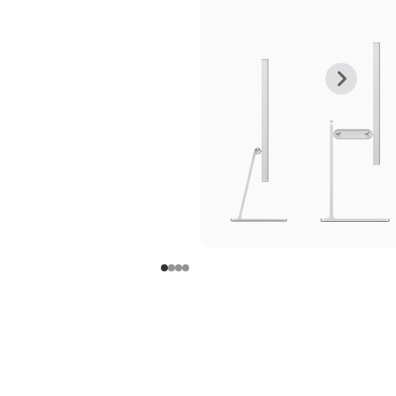
上
下
一
一
张
张
图
图
库
库
图
图
片
片
-
-
支
支
架
架