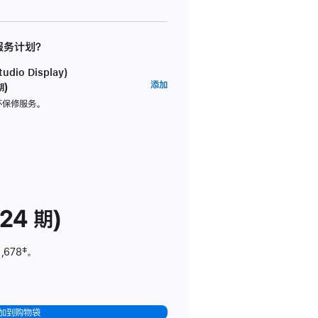
 服务计划？
dio Display)
AppleCare+
添加
期)
服
坏保修服务。
务
计
划
(适
用
于
24 期)
Studio
Display)
,678
脚
‡。
注
加到购物袋