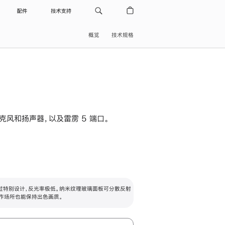
配件
技术支持
概览
技术规格
级麦克风和扬声器，以及雷雳 5 端口。
过特别设计，反光率极低。纳米纹理玻璃面板可分散反射
作场所也能保持出色画质。