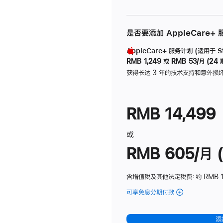
是否要添加 AppleCare+
AppleCare+ 服务计划 (适用于 Stu
RMB 1,249
或
RMB 53/月 (24 
获得长达 3 年的技术支持和意外损
RMB 14,499
或
RMB 605/月 (
含增值税及其他法定税费
：约 RMB 1
可享免息分期付款
(Studio
Display
-
添