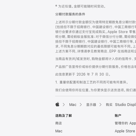
网
脚
‡ 为近似值。金额可能随时间变动。
注
页
分期付款服务的条件
页
上述所示分期付款金额仅为使用特定期数免息分期付款估
脚
(包括但不限于招商银行、中国建设银行、中国工商银行
银行会要求你通过支付宝完成购买。Apple Store 零
呗分期，需经蚂蚁金服批准；对于微信分付分期，需经微信
括但不限于招商银行、中国建设银行、中国工商银行等，
求，不同免息分期期数对应的最低限额可能有所不同。上述分
上述方案不同，详情请参见教育商店、EPP 在线商店和
当商品有货并/或发货时，购物金额将计入你的信用卡、
产品按广告宣传价或标价提供分期付款服务。价格包含
此信息更新于 2026 年 7 月 30 日。
1. 重量依配置和制造工艺的不同而可能有所差异。
我们会使用你所在位置，为你更快显示送货选项。我们通过你
Mac
显示器
购买 Studio Displ
Apple
选购及了解
账户
商店
管理你的 App
Mac
Apple Stor