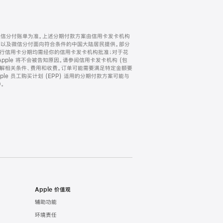
微信分付账单为准。上述分期付款方案由信用卡发卡机构
) 以及微信分付面向符合条件的中国大陆居民提供。部分
家。所有银行信用卡分期均需经你的信用卡发卡机构批准；对于花
ple 将不会被告知原因。请参阅信用卡发卡机构 (包
了解相关条件、费用和收费。订单可能需要满足特定金额要
e 员工购买计划 (EPP) 适用的分期付款方案可能与
。
Apple 价值观
辅助功能
环境责任