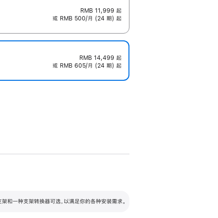
RMB 11,999
起
或 RMB 500/月 (24 期) 起
RMB 14,499
起
或 RMB 605/月 (24 期) 起
配可调倾斜度及高度的支架，额外增加 105
VESA 支架转换器
 有两种支架和一种支架转换器可选，以满足你的各种安装需求。
毫米的高度调节范围。
容的支架 (未随附)