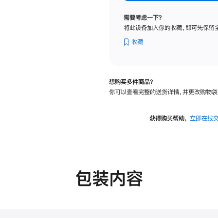
纳
米
需要考虑一下？
纹
将此设备加入你的收藏，即可先保留
理
玻
收藏
璃
面
板
想购买多件商品？
-
你可以查看完整的送货详情，并更改购物袋
可
调
倾
获得购买帮助，
立即在线
斜
度
的
支
架
包装内容
的
分
期
付
款