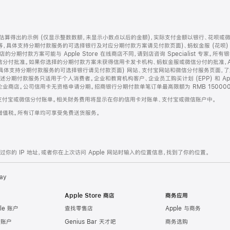
算得出的示例 (仅显示整数数额，未显示小数点以后的金额)，实际支付金额以银行、花呗或
等，具体支持分期付款服务的可选择银行及对应分期付款方案请见付款页面)、蚂蚁金服 (花呗
售店的分期付款方案可能与 Apple Store 在线商店不同，请到店咨询 Specialist 专
分付批准。如果你选择的分期付款方案未获得信用卡发卡机构、蚂蚁金服或微信分付的批准，Ap
具体支持分期付款服务的可选择银行请见付款页面) 网站、支付宝网站和微信分付服务页面，
期付款服务只适用于个人消费者。企业和教育机构客户、企业员工购买计划 (EPP) 和 Appl
企业商店。公司信用卡无资格申请分期。招商银行分期付款单笔订单最高限额为 RMB 150000
支付宝或微信分付账单。相关财务费用将显示在你的信用卡对账单、支付宝或微信账户中。
增值税。所有订单均可享受免费送货服务。
的 IP 地址，或者你在上次访问 Apple 网站时输入的位置信息，找到了你的位置。
ay
Apple Store 商店
商务应用
le 账户
查找零售店
Apple 与商务
e 账户
Genius Bar 天才吧
商务选购