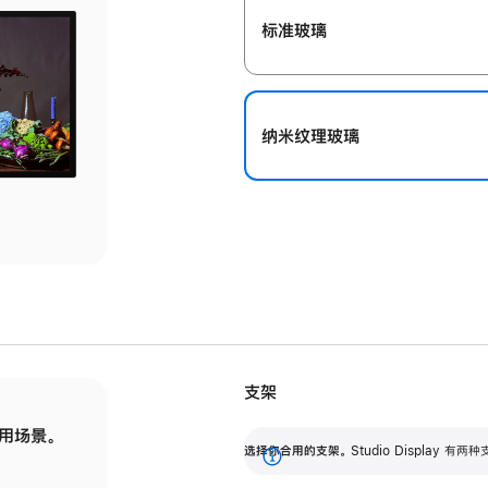
标准玻璃
纳米纹理玻璃
支架
用场景。
标配可调倾斜度的支架，提供 30 度的倾斜度
选
选择你合用的支架。
Studio Display
调节范围。
展