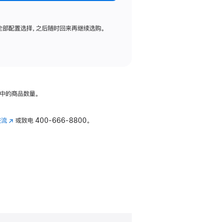
全部配置选择，之后随时回来再继续选购。
中的商品数量。
交流
(在
或致电
400-666-8800。
新
窗
口
中
打
开)