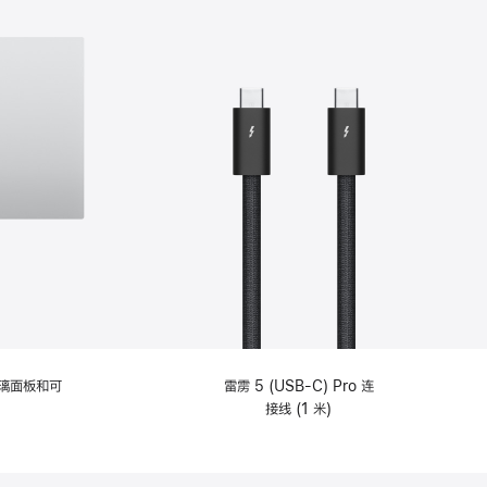
选
项)
理玻璃面板和可
雷雳 5 (USB-C) Pro 连
接线 (1 米)