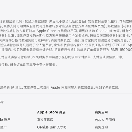
算得出的示例 (仅显示整数数额，未显示小数点以后的金额)，实际支付金额以银行、花呗或
等，具体支持分期付款服务的可选择银行及对应分期付款方案请见付款页面)、蚂蚁金服 (花呗
售店的分期付款方案可能与 Apple Store 在线商店不同，请到店咨询 Specialist 专
分付批准。如果你选择的分期付款方案未获得信用卡发卡机构、蚂蚁金服或微信分付的批准，Ap
具体支持分期付款服务的可选择银行请见付款页面) 网站、支付宝网站和微信分付服务页面，
期付款服务只适用于个人消费者。企业和教育机构客户、企业员工购买计划 (EPP) 和 Appl
企业商店。公司信用卡无资格申请分期。招商银行分期付款单笔订单最高限额为 RMB 150000
支付宝或微信分付账单。相关财务费用将显示在你的信用卡对账单、支付宝或微信账户中。
增值税。所有订单均可享受免费送货服务。
的 IP 地址，或者你在上次访问 Apple 网站时输入的位置信息，找到了你的位置。
ay
Apple Store 商店
商务应用
le 账户
查找零售店
Apple 与商务
e 账户
Genius Bar 天才吧
商务选购