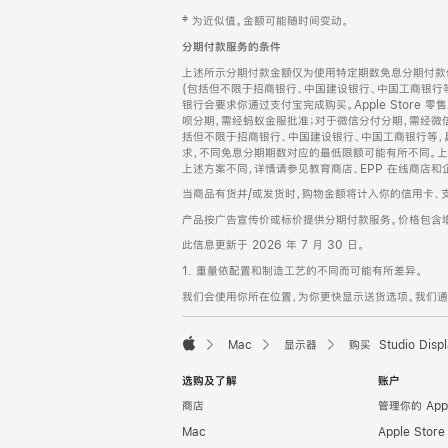
网
脚
‡ 为近似值。金额可能随时间变动。
注
页
分期付款服务的条件
页
上述所示分期付款金额仅为使用特定期数免息分期付款估
脚
(包括但不限于招商银行、中国建设银行、中国工商银行
银行会要求你通过支付宝完成购买。Apple Store 零
呗分期，需经蚂蚁金服批准；对于微信分付分期，需经微信
括但不限于招商银行、中国建设银行、中国工商银行等，
求，不同免息分期期数对应的最低限额可能有所不同。上述分
上述方案不同，详情请参见教育商店、EPP 在线商店和
当商品有货并/或发货时，购物金额将计入你的信用卡、
产品按广告宣传价或标价提供分期付款服务。价格包含
此信息更新于 2026 年 7 月 30 日。
1. 重量依配置和制造工艺的不同而可能有所差异。
我们会使用你所在位置，为你更快显示送货选项。我们通过你
Mac
显示器
购买 Studio Displ
Apple
选购及了解
账户
商店
管理你的 App
Mac
Apple Stor