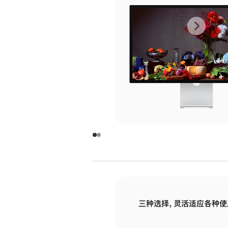
上
下
一
一
张
张
图
图
库
库
图
图
片
片
-
-
玻
玻
璃
璃
三种选择，灵活适应各种使
面
面
板
板