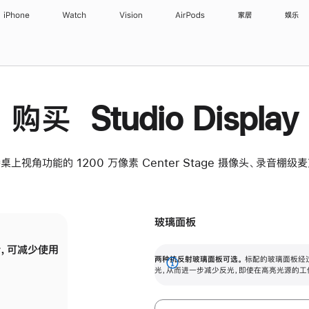
iPhone
Watch
Vision
AirPods
家居
娱乐
购买 Studio Display
桌上视角功能的 1200 万像素 Center Stage 摄像头、录音棚
玻璃面板
，可减少使用
纳米纹理玻璃面板可进一步减少反光，即使在
两种抗反射玻璃面板可选。
标配的玻璃面板经
。
有高亮光源的场所使用，也能保持出色画质。
展
光，从而进一步减少反光，即使在高亮光源的工
开