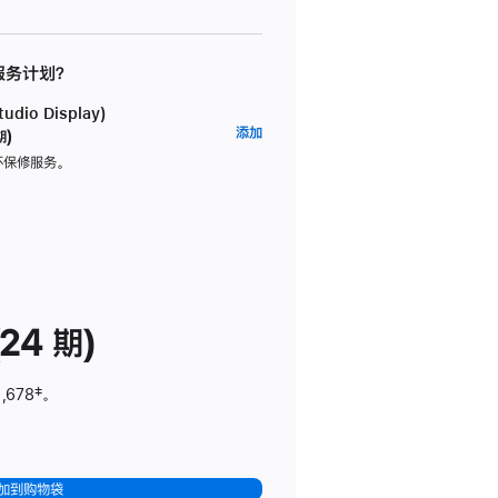
 服务计划？
dio Display)
AppleCare+
添加
期)
服
坏保修服务。
务
计
划
(适
用
于
24 期)
Studio
Display)
,678
脚
‡。
注
加到购物袋