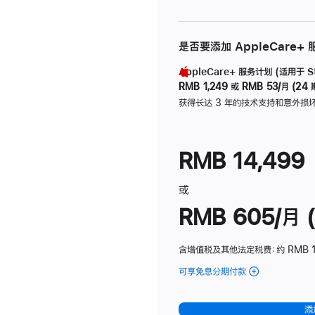
是否要添加 AppleCare+
AppleCare+ 服务计划 (适用于 Stu
RMB 1,249
或
RMB 53/月 (24 
获得长达 3 年的技术支持和意外损
RMB 14,499
或
RMB 605/月 (
含增值税及其他法定税费
：约 RMB 1
可享免息分期付款
(Studio
Display
-
添