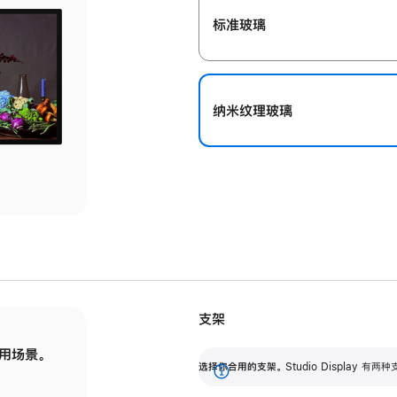
标准玻璃
纳米纹理玻璃
支架
用场景。
标配可调倾斜度的支架，提供 30 度的倾斜度
选
选择你合用的支架。
Studio Display
调节范围。
展