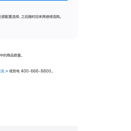
全部配置选择，之后随时回来再继续选购。
中的商品数量。
交流
(在
或致电
400-666-8800。
新
窗
口
中
打
开)