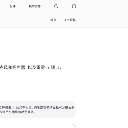
配件
技术支持
概览
技术规格
级麦克风和扬声器，以及雷雳 5 端口。
过特别设计，反光率极低。纳米纹理玻璃面板可分散反射
作场所也能保持出色画质。