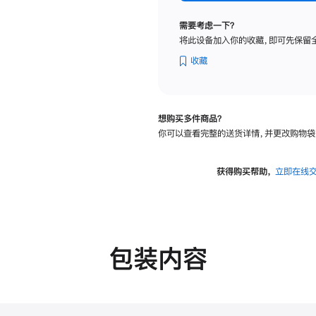
纳
米
需要考虑一下？
纹
将此设备加入你的收藏，即可先保留
理
玻
收藏
璃
面
板
想购买多件商品？
-
你可以查看完整的送货详情，并更改购物袋
可
调
倾
获得购买帮助，
立即在线
斜
度
的
支
架
包装内容
的
分
期
付
款