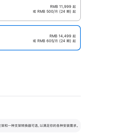
RMB 11,999
起
或 RMB 500/月 (24 期) 起
RMB 14,499
起
或 RMB 605/月 (24 期) 起
配可调倾斜度及高度的支架，额外增加 105
VESA 支架转换器
 有两种支架和一种支架转换器可选，以满足你的各种安装需求。
毫米的高度调节范围。
容的支架 (未随附)