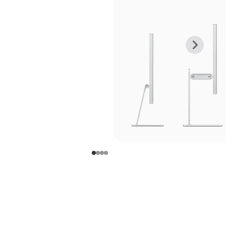
上
下
一
一
张
张
图
图
库
库
图
图
片
片
-
-
支
支
架
架