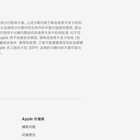
微信分付账单为准。上述分期付款方案由信用卡发卡机构
) 以及微信分付面向符合条件的中国大陆居民提供。部分
家。所有银行信用卡分期均需经你的信用卡发卡机构批准；对于花
ple 将不会被告知原因。请参阅信用卡发卡机构 (包
了解相关条件、费用和收费。订单可能需要满足特定金额要
e 员工购买计划 (EPP) 适用的分期付款方案可能与
。
Apple 价值观
辅助功能
环境责任