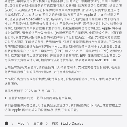
期付款方案由信用卡发卡机构 (包括但不限于招商银行、中国建设银行、中国工商银行
等，具体支持分期付款服务的可选择银行及对应分期付款方案请见付款页面)、蚂蚁金服
(花呗) 以及微信分付面向符合条件的中国大陆居民提供。部分银行会要求你通过支付
宝完成购买。Apple Store 零售店的分期付款方案可能与 Apple Store 在线商店不
同，请到店咨询 Specialist 专家。所有银行信用卡分期均需经你的信用卡发卡机构批
准；对于花呗分期，需经蚂蚁金服批准；对于微信分付分期，需经微信分付批准。如果你选
择的分期付款方案未获得信用卡发卡机构、蚂蚁金服或微信分付的批准，Apple 将不会
被告知原因。请参阅信用卡发卡机构 (包括但不限于招商银行、中国建设银行、中国工商
银行等，具体支持分期付款服务的可选择银行请见付款页面) 网站、支付宝网站和微信
分付服务页面，了解相关条件、费用和收费。订单可能需要满足特定金额要求，不同免息
分期期数对应的最低限额可能有所不同。上述分期付款服务只适用于个人消费者。企业
和教育机构客户、企业员工购买计划 (EPP) 和 Apple 员工购买计划 (EPP) 适用的分
期付款方案可能与上述方案不同，详情请参见教育商店、EPP 在线商店和企业商店。公
司信用卡无资格申请分期。招商银行分期付款单笔订单最高限额为 RMB 150000。
当商品有货并/或发货时，购物金额将计入你的信用卡、支付宝或微信分付账单。相关财
务费用将显示在你的信用卡对账单、支付宝或微信账户中。
产品按广告宣传价或标价提供分期付款服务。价格包含增值税。所有订单均可享受免费
送货服务。
此信息更新于 2026 年 7 月 30 日。
1. 重量依配置和制造工艺的不同而可能有所差异。
我们会使用你所在位置，为你更快显示送货选项。我们通过你的 IP 地址，或者你在上次
访问 Apple 网站时输入的位置信息，找到了你的位置。
Mac
显示器
购买 Studio Display