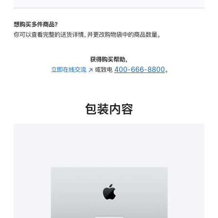
板
-
想购买多件商品？
可
你可以查看完整的送货详情，并更改购物袋中的商品数量。
调
倾
斜
获得购买帮助，
度
立即在线交流
(在
或致电
400-666-8800
。
的
新
支
窗
架
口
包装内容
的
中
分
打
期
开)
付
款
选
项)