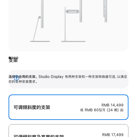
支架
选择你合用的支架。
Studio Display 有两种支架和一种支架转换器可选，以满足
展
你的各种安装需求。
开
RMB 14,499
可调倾斜度的支架
或 RMB 605/月 (24 期) 起
RMB 17,499
可调倾斜度及高‍度的支‍架