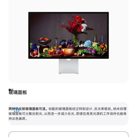
玻璃面板
两种抗反射玻璃面板可选。
标配的玻璃面板经过特别设计，反光率极低。纳米纹理
展
玻璃面板可分散反射光，从而进一步减少反光，即使在高亮光源的工作场所也能保
持出色画质。
开