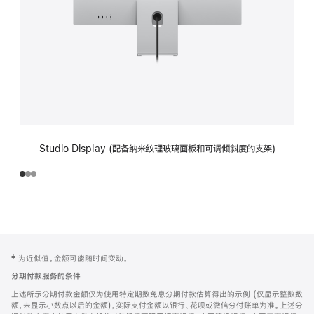
Studio Display (配备纳米纹理玻璃面板和可调倾斜度的支架)
网
脚
‡ 为近似值。金额可能随时间变动。
注
页
分期付款服务的条件
页
上述所示分期付款金额仅为使用特定期数免息分期付款估算得出的示例 (仅显示整数数
脚
额，未显示小数点以后的金额)，实际支付金额以银行、花呗或微信分付账单为准。上述分