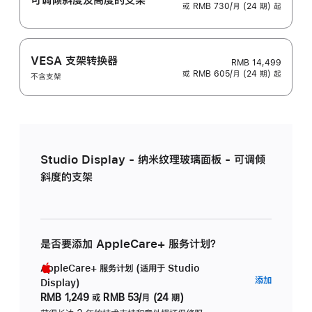
或 RMB 730/月 (24 期) 起
VESA 支架转换器
RMB 14,499
或 RMB 605/月 (24 期) 起
不含支架
Studio Display - 纳米纹理玻璃面板 - 可调倾
斜度的支架
是否要添加 AppleCare+ 服务计划？
AppleCare+ 服务计划 (适用于 Studio
AppleC
添加
Display)
服
RMB 1,249
或
RMB 53/月 (24 期)