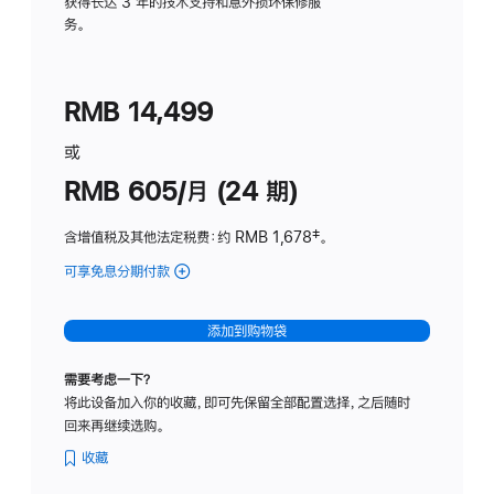
务
获得长达 3 年的技术支持和意外损坏保修服
务。
计
划
(适
RMB 14,499
用
于
或
Studio
RMB 605/月 (24 期)
Display
含增值税及其他法定税费
：约 RMB 1,678
脚
‡。
注
可享免息分期付款
(Studio
Display
-
添加到购物袋
纳
米
需要考虑一下？
纹
将此设备加入你的收藏，即可先保留全部配置选择，之后随时
理
回来再继续选购。
玻
璃
收藏
面