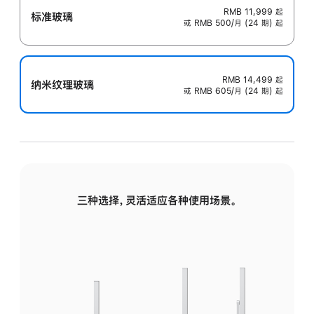
RMB 11,999
起
标准玻璃
或 RMB 500/月 (24 期) 起
RMB 14,499
起
纳米纹理玻璃
或 RMB 605/月 (24 期) 起
三种选择，灵活适应各种使用场景。
标