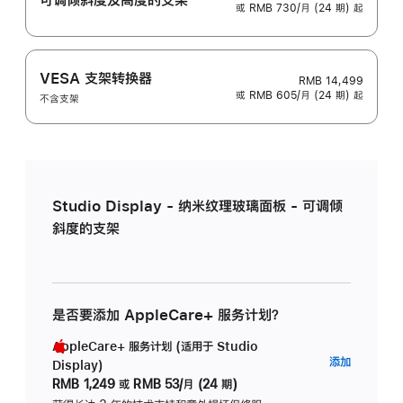
或 RMB 730/月 (24 期) 起
VESA 支架转换器
RMB 14,499
或 RMB 605/月 (24 期) 起
不含支架
Studio Display - 纳米纹理玻璃面板 - 可调倾
斜度的支架
是否要添加 AppleCare+ 服务计划？
AppleCare+ 服务计划 (适用于 Studio
AppleC
添加
Display)
服
RMB 1,249
或
RMB 53/月 (24 期)