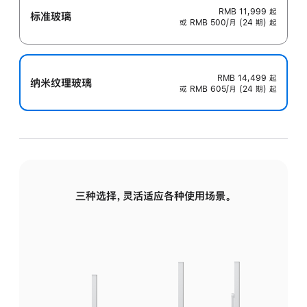
RMB 11,999
起
标准玻璃
或 RMB 500/月 (24 期) 起
RMB 14,499
起
纳米纹理玻璃
或 RMB 605/月 (24 期) 起
三种选择，灵活适应各种使用场景。
标