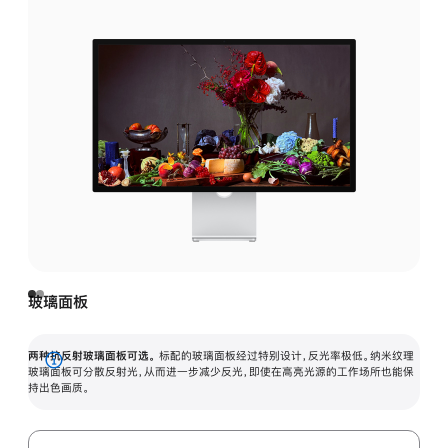
玻璃面板
两种抗反射玻璃面板可选。
标配的玻璃面板经过特别设计，反光率极低。纳米纹理
展
玻璃面板可分散反射光，从而进一步减少反光，即使在高亮光源的工作场所也能保
持出色画质。
开