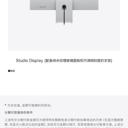
Studio Display (配备纳米纹理玻璃面板和可调倾斜度的支架)
网
脚
‡ 为近似值。金额可能随时间变动。
注
页
分期付款服务的条件
页
上述所示分期付款金额仅为使用特定期数免息分期付款估算得出的示例 (仅显示整数数
脚
额，未显示小数点以后的金额)，实际支付金额以银行、花呗或微信分付账单为准。上述分