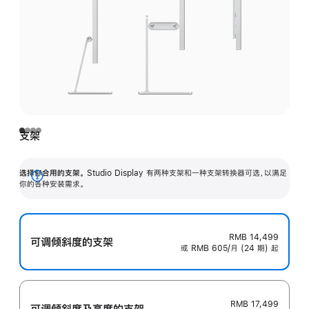
支架
选择你合用的支架。
Studio Display 有两种支架和一种支架转换器可选，以满足
展
你的各种安装需求。
开
RMB 14,499
可调倾斜度的支架
或 RMB 605/月 (24 期) 起
RMB 17,499
可调倾斜度及高‍度的支‍架