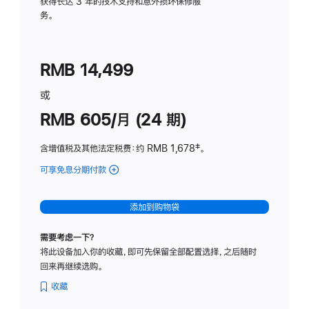
务
获得长达 3 年的技术支持和意外损坏保修服
务。
计
划
(适
RMB 14,499
用
于
或
Studio
RMB 605/月 (24 期)
Display
含增值税及其他法定税费
：约 RMB 1,678
脚
‡。
注
可享免息分期付款
(Studio
Display
-
添加到购物袋
纳
米
需要考虑一下？
纹
将此设备加入你的收藏，即可先保留全部配置选择，之后随时
理
回来再继续选购。
玻
璃
收藏
面