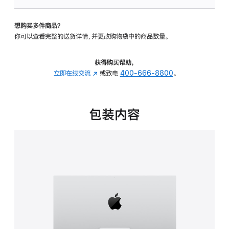
板
-
想购买多件商品？
可
你可以查看完整的送货详情，并更改购物袋中的商品数量。
调
倾
斜
获得购买帮助，
度
立即在线交流
(在
或致电
400-666-8800
。
的
新
支
窗
架
口
包装内容
的
中
分
打
期
开)
付
款
选
项)