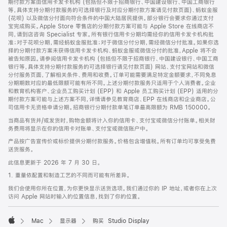
期付款方案由信用卡发卡机构 (包括但不限于招商银行、中国建设银行、中国工商银行
等，具体支持分期付款服务的可选择银行及对应分期付款方案请见付款页面)、蚂蚁金服
(花呗) 以及微信分付面向符合条件的中国大陆居民提供。部分银行会要求你通过支付
宝完成购买。Apple Store 零售店的分期付款方案可能与 Apple Store 在线商店不
同，请到店咨询 Specialist 专家。所有银行信用卡分期均需经你的信用卡发卡机构批
准；对于花呗分期，需经蚂蚁金服批准；对于微信分付分期，需经微信分付批准。如果你选
择的分期付款方案未获得信用卡发卡机构、蚂蚁金服或微信分付的批准，Apple 将不会
被告知原因。请参阅信用卡发卡机构 (包括但不限于招商银行、中国建设银行、中国工商
银行等，具体支持分期付款服务的可选择银行请见付款页面) 网站、支付宝网站和微信
分付服务页面，了解相关条件、费用和收费。订单可能需要满足特定金额要求，不同免息
分期期数对应的最低限额可能有所不同。上述分期付款服务只适用于个人消费者。企业
和教育机构客户、企业员工购买计划 (EPP) 和 Apple 员工购买计划 (EPP) 适用的分
期付款方案可能与上述方案不同，详情请参见教育商店、EPP 在线商店和企业商店。公
司信用卡无资格申请分期。招商银行分期付款单笔订单最高限额为 RMB 150000。
当商品有货并/或发货时，购物金额将计入你的信用卡、支付宝或微信分付账单。相关财
务费用将显示在你的信用卡对账单、支付宝或微信账户中。
产品按广告宣传价或标价提供分期付款服务。价格包含增值税。所有订单均可享受免费
送货服务。
此信息更新于 2026 年 7 月 30 日。
1. 重量依配置和制造工艺的不同而可能有所差异。
我们会使用你所在位置，为你更快显示送货选项。我们通过你的 IP 地址，或者你在上次
访问 Apple 网站时输入的位置信息，找到了你的位置。
Mac
显示器
购买 Studio Display