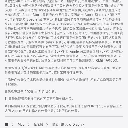
期付款方案由信用卡发卡机构 (包括但不限于招商银行、中国建设银行、中国工商银行
等，具体支持分期付款服务的可选择银行及对应分期付款方案请见付款页面)、蚂蚁金服
(花呗) 以及微信分付面向符合条件的中国大陆居民提供。部分银行会要求你通过支付
宝完成购买。Apple Store 零售店的分期付款方案可能与 Apple Store 在线商店不
同，请到店咨询 Specialist 专家。所有银行信用卡分期均需经你的信用卡发卡机构批
准；对于花呗分期，需经蚂蚁金服批准；对于微信分付分期，需经微信分付批准。如果你选
择的分期付款方案未获得信用卡发卡机构、蚂蚁金服或微信分付的批准，Apple 将不会
被告知原因。请参阅信用卡发卡机构 (包括但不限于招商银行、中国建设银行、中国工商
银行等，具体支持分期付款服务的可选择银行请见付款页面) 网站、支付宝网站和微信
分付服务页面，了解相关条件、费用和收费。订单可能需要满足特定金额要求，不同免息
分期期数对应的最低限额可能有所不同。上述分期付款服务只适用于个人消费者。企业
和教育机构客户、企业员工购买计划 (EPP) 和 Apple 员工购买计划 (EPP) 适用的分
期付款方案可能与上述方案不同，详情请参见教育商店、EPP 在线商店和企业商店。公
司信用卡无资格申请分期。招商银行分期付款单笔订单最高限额为 RMB 150000。
当商品有货并/或发货时，购物金额将计入你的信用卡、支付宝或微信分付账单。相关财
务费用将显示在你的信用卡对账单、支付宝或微信账户中。
产品按广告宣传价或标价提供分期付款服务。价格包含增值税。所有订单均可享受免费
送货服务。
此信息更新于 2026 年 7 月 30 日。
1. 重量依配置和制造工艺的不同而可能有所差异。
我们会使用你所在位置，为你更快显示送货选项。我们通过你的 IP 地址，或者你在上次
访问 Apple 网站时输入的位置信息，找到了你的位置。
Mac
显示器
购买 Studio Display