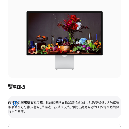
玻璃面板
两种抗反射玻璃面板可选。
标配的玻璃面板经过特别设计，反光率极低。纳米纹理
展
玻璃面板可分散反射光，从而进一步减少反光，即使在高亮光源的工作场所也能保
持出色画质。
开