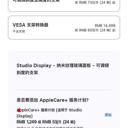
或 RMB 730/月 (24 期) 起
VESA 支架转换器
RMB 14,499
或 RMB 605/月 (24 期) 起
不含支架
Studio Display - 纳米纹理玻璃面板 - 可调倾
斜度的支架
是否要添加 AppleCare+ 服务计划？
AppleCare+ 服务计划 (适用于 Studio
AppleC
添加
Display)
服
RMB 1,249
或
RMB 53/月 (24 期)