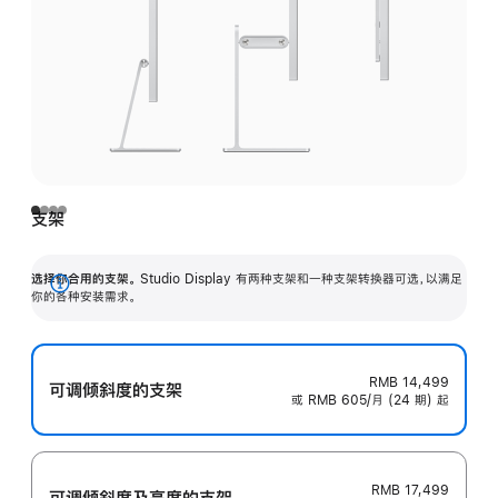
支架
选择你合用的支架。
Studio Display 有两种支架和一种支架转换器可选，以满足
展
你的各种安装需求。
开
RMB 14,499
可调倾斜度的支架
或 RMB 605/月 (24 期) 起
RMB 17,499
可调倾斜度及高‍度的支‍架