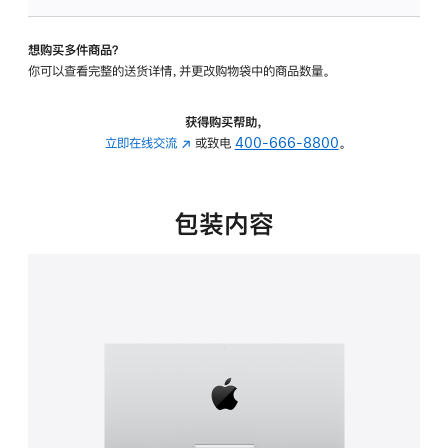
板
-
想购买多件商品？
可
你可以查看完整的送货详情，并更改购物袋中的商品数量。
调
倾
斜
获得购买帮助，
度
立即在线交流
(在
或致电
400-666-8800
。
的
新
支
窗
架
口
包装内容
的
中
分
打
期
开)
付
款
选
项)