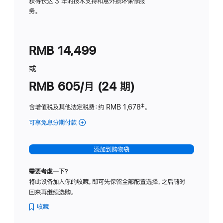
务
获得长达 3 年的技术支持和意外损坏保修服
务。
计
划
(适
RMB 14,499
用
于
或
Studio
RMB 605/月 (24 期)
Display
含增值税及其他法定税费
：约 RMB 1,678
脚
‡。
注
可享免息分期付款
(Studio
Display
-
添加到购物袋
纳
米
需要考虑一下？
纹
将此设备加入你的收藏，即可先保留全部配置选择，之后随时
理
回来再继续选购。
玻
璃
收藏
面