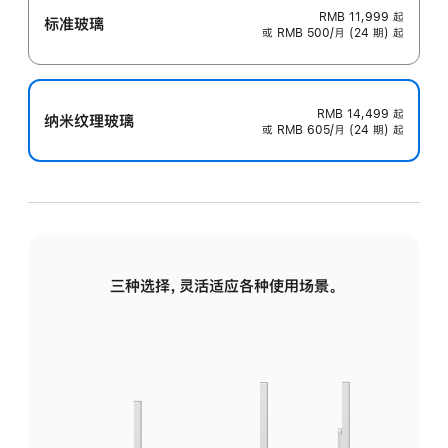
RMB 11,999
起
标准玻璃
或 RMB 500/月 (24 期) 起
RMB 14,499
起
纳米纹理玻璃
或 RMB 605/月 (24 期) 起
三种选择，灵活适应各种使用场景。
标