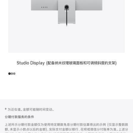
Studio Display (配备纳米纹理玻璃面板和可调倾斜度的支架)
网
脚
‡ 为近似值。金额可能随时间变动。
注
页
分期付款服务的条件
页
上述所示分期付款金额仅为使用特定期数免息分期付款估算得出的示例 (仅显示整数数
脚
额，未显示小数点以后的金额)，实际支付金额以银行、花呗或微信分付账单为准。上述分