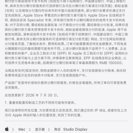
期付款方案由信用卡发卡机构 (包括但不限于招商银行、中国建设银行、中国工商银行
等，具体支持分期付款服务的可选择银行及对应分期付款方案请见付款页面)、蚂蚁金服
(花呗) 以及微信分付面向符合条件的中国大陆居民提供。部分银行会要求你通过支付
宝完成购买。Apple Store 零售店的分期付款方案可能与 Apple Store 在线商店不
同，请到店咨询 Specialist 专家。所有银行信用卡分期均需经你的信用卡发卡机构批
准；对于花呗分期，需经蚂蚁金服批准；对于微信分付分期，需经微信分付批准。如果你选
择的分期付款方案未获得信用卡发卡机构、蚂蚁金服或微信分付的批准，Apple 将不会
被告知原因。请参阅信用卡发卡机构 (包括但不限于招商银行、中国建设银行、中国工商
银行等，具体支持分期付款服务的可选择银行请见付款页面) 网站、支付宝网站和微信
分付服务页面，了解相关条件、费用和收费。订单可能需要满足特定金额要求，不同免息
分期期数对应的最低限额可能有所不同。上述分期付款服务只适用于个人消费者。企业
和教育机构客户、企业员工购买计划 (EPP) 和 Apple 员工购买计划 (EPP) 适用的分
期付款方案可能与上述方案不同，详情请参见教育商店、EPP 在线商店和企业商店。公
司信用卡无资格申请分期。招商银行分期付款单笔订单最高限额为 RMB 150000。
当商品有货并/或发货时，购物金额将计入你的信用卡、支付宝或微信分付账单。相关财
务费用将显示在你的信用卡对账单、支付宝或微信账户中。
产品按广告宣传价或标价提供分期付款服务。价格包含增值税。所有订单均可享受免费
送货服务。
此信息更新于 2026 年 7 月 30 日。
1. 重量依配置和制造工艺的不同而可能有所差异。
我们会使用你所在位置，为你更快显示送货选项。我们通过你的 IP 地址，或者你在上次
访问 Apple 网站时输入的位置信息，找到了你的位置。
Mac
显示器
购买 Studio Display