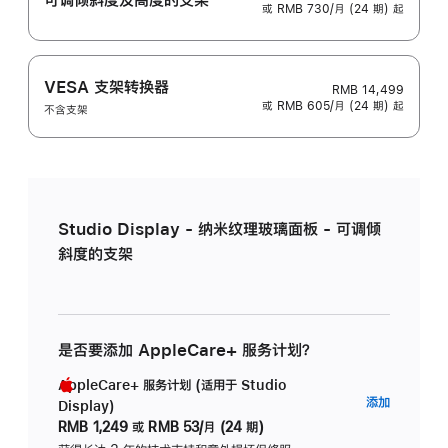
或 RMB 730/月 (24 期) 起
VESA 支架转换器
RMB 14,499
或 RMB 605/月 (24 期) 起
不含支架
Studio Display - 纳米纹理玻璃面板 - 可调倾
斜度的支架
是否要添加 AppleCare+ 服务计划？
AppleCare+ 服务计划 (适用于 Studio
AppleC
添加
Display)
服
RMB 1,249
或
RMB 53/月 (24 期)