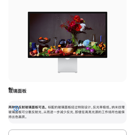
玻璃面板
两种抗反射玻璃面板可选。
标配的玻璃面板经过特别设计，反光率极低。纳米纹理
展
玻璃面板可分散反射光，从而进一步减少反光，即使在高亮光源的工作场所也能保
持出色画质。
开