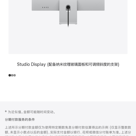
Studio Display (配备纳米纹理玻璃面板和可调倾斜度的支架)
网
脚
‡ 为近似值。金额可能随时间变动。
注
页
分期付款服务的条件
页
上述所示分期付款金额仅为使用特定期数免息分期付款估算得出的示例 (仅显示整数数
脚
额，未显示小数点以后的金额)，实际支付金额以银行、花呗或微信分付账单为准。上述分