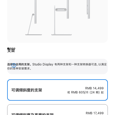
支架
选择你合用的支架。
Studio Display 有两种支架和一种支架转换器可选，以满足
展
你的各种安装需求。
开
RMB 14,499
可调倾斜度的支架
或 RMB 605/月 (24 期) 起
RMB 17,499
可调倾斜度及高‍度的支‍架