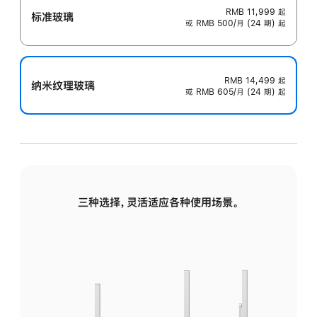
RMB 11,999
起
标准玻璃
或 RMB 500/月 (24 期) 起
RMB 14,499
起
纳米纹理玻璃
或 RMB 605/月 (24 期) 起
三种选择，灵活适应各种使用场景。
标