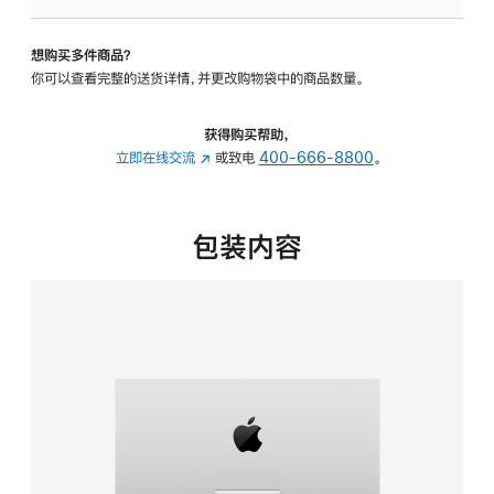
板
-
想购买多件商品？
可
你可以查看完整的送货详情，并更改购物袋中的商品数量。
调
倾
斜
获得购买帮助，
度
立即在线交流
(在
或致电
400-666-8800
。
的
新
支
窗
架
口
包装内容
的
中
分
打
期
开)
付
款
选
项)