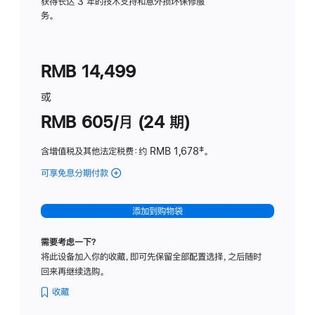
务
获得长达 3 年的技术支持和意外损坏保修服
务。
计
划
(适
RMB 14,499
用
于
或
Studio
RMB 605/月 (24 期)
Display
含增值税及其他法定税费
：约 RMB 1,678
脚
‡。
注
可享免息分期付款
(Studio
Display
-
添加到购物袋
纳
米
需要考虑一下？
纹
将此设备加入你的收藏，即可先保留全部配置选择，之后随时
理
回来再继续选购。
玻
璃
收藏
面