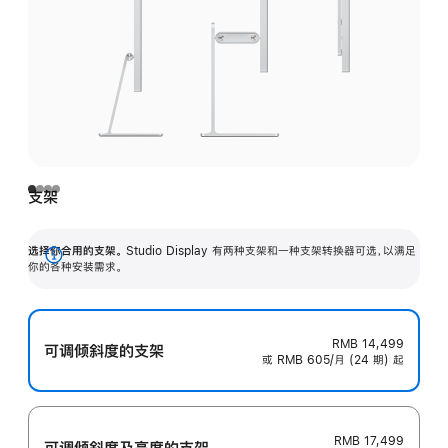
支架
选择你合用的支架。
Studio Display 有两种支架和一种支架转换器可选，以满足
展
你的各种安装需求。
开
RMB 14,499
可调倾斜度的支架
或 RMB 605/月 (24 期) 起
RMB 17,499
可调倾斜度及高‍度的支‍架