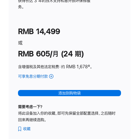
务
获得长达 3 年的技术支持和意外损坏保修服
务。
计
划
(适
RMB 14,499
用
于
或
Studio
RMB 605/月 (24 期)
Display
含增值税及其他法定税费
：约 RMB 1,678
脚
‡。
注
可享免息分期付款
(Studio
Display
-
添加到购物袋
纳
米
需要考虑一下？
纹
将此设备加入你的收藏，即可先保留全部配置选择，之后随时
理
回来再继续选购。
玻
璃
收藏
面