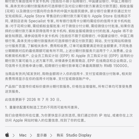
期付款方案由信用卡发卡机构 (包括但不限于招商银行、中国建设银行、中国工商银行
等，具体支持分期付款服务的可选择银行及对应分期付款方案请见付款页面)、蚂蚁金服
(花呗) 以及微信分付面向符合条件的中国大陆居民提供。部分银行会要求你通过支付
宝完成购买。Apple Store 零售店的分期付款方案可能与 Apple Store 在线商店不
同，请到店咨询 Specialist 专家。所有银行信用卡分期均需经你的信用卡发卡机构批
准；对于花呗分期，需经蚂蚁金服批准；对于微信分付分期，需经微信分付批准。如果你选
择的分期付款方案未获得信用卡发卡机构、蚂蚁金服或微信分付的批准，Apple 将不会
被告知原因。请参阅信用卡发卡机构 (包括但不限于招商银行、中国建设银行、中国工商
银行等，具体支持分期付款服务的可选择银行请见付款页面) 网站、支付宝网站和微信
分付服务页面，了解相关条件、费用和收费。订单可能需要满足特定金额要求，不同免息
分期期数对应的最低限额可能有所不同。上述分期付款服务只适用于个人消费者。企业
和教育机构客户、企业员工购买计划 (EPP) 和 Apple 员工购买计划 (EPP) 适用的分
期付款方案可能与上述方案不同，详情请参见教育商店、EPP 在线商店和企业商店。公
司信用卡无资格申请分期。招商银行分期付款单笔订单最高限额为 RMB 150000。
当商品有货并/或发货时，购物金额将计入你的信用卡、支付宝或微信分付账单。相关财
务费用将显示在你的信用卡对账单、支付宝或微信账户中。
产品按广告宣传价或标价提供分期付款服务。价格包含增值税。所有订单均可享受免费
送货服务。
此信息更新于 2026 年 7 月 30 日。
1. 重量依配置和制造工艺的不同而可能有所差异。
我们会使用你所在位置，为你更快显示送货选项。我们通过你的 IP 地址，或者你在上次
访问 Apple 网站时输入的位置信息，找到了你的位置。
Mac
显示器
购买 Studio Display