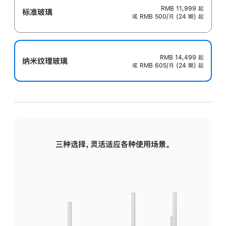
RMB 11,999
起
标准玻璃
或 RMB 500/月 (24 期) 起
RMB 14,499
起
纳米纹理玻璃
或 RMB 605/月 (24 期) 起
三种选择，灵活适应各种使用场景。
标