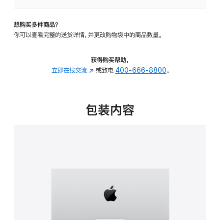
板
-
想购买多件商品？
可
你可以查看完整的送货详情，并更改购物袋中的商品数量。
调
倾
斜
获得购买帮助，
度
立即在线交流
(在
或致电
400-666-8800
。
的
新
支
窗
架
口
包装内容
的
中
分
打
期
开)
付
款
选
项)