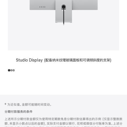
Studio Display (配备纳米纹理玻璃面板和可调倾斜度的支架)
网
脚
‡ 为近似值。金额可能随时间变动。
注
页
分期付款服务的条件
页
上述所示分期付款金额仅为使用特定期数免息分期付款估算得出的示例 (仅显示整数数
脚
额，未显示小数点以后的金额)，实际支付金额以银行、花呗或微信分付账单为准。上述分