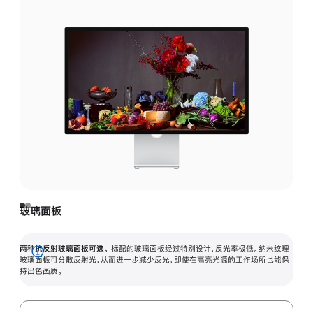
玻璃面板
两种抗反射玻璃面板可选。
标配的玻璃面板经过特别设计，反光率极低。纳米纹理
展
玻璃面板可分散反射光，从而进一步减少反光，即使在高亮光源的工作场所也能保
持出色画质。
开