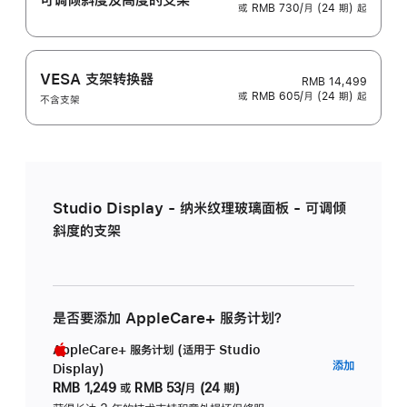
或 RMB 730/月 (24 期) 起
VESA 支架转换器
RMB 14,499
或 RMB 605/月 (24 期) 起
不含支架
Studio Display - 纳米纹理玻璃面板 - 可调倾
斜度的支架
是否要添加 AppleCare+ 服务计划？
AppleCare+ 服务计划 (适用于 Studio
AppleC
添加
Display)
服
RMB 1,249
或
RMB 53/月 (24 期)