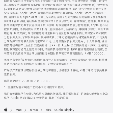
期付款方案由信用卡发卡机构 (包括但不限于招商银行、中国建设银行、中国工商银行
等，具体支持分期付款服务的可选择银行及对应分期付款方案请见付款页面)、蚂蚁金服
(花呗) 以及微信分付面向符合条件的中国大陆居民提供。部分银行会要求你通过支付
宝完成购买。Apple Store 零售店的分期付款方案可能与 Apple Store 在线商店不
同，请到店咨询 Specialist 专家。所有银行信用卡分期均需经你的信用卡发卡机构批
准；对于花呗分期，需经蚂蚁金服批准；对于微信分付分期，需经微信分付批准。如果你选
择的分期付款方案未获得信用卡发卡机构、蚂蚁金服或微信分付的批准，Apple 将不会
被告知原因。请参阅信用卡发卡机构 (包括但不限于招商银行、中国建设银行、中国工商
银行等，具体支持分期付款服务的可选择银行请见付款页面) 网站、支付宝网站和微信
分付服务页面，了解相关条件、费用和收费。订单可能需要满足特定金额要求，不同免息
分期期数对应的最低限额可能有所不同。上述分期付款服务只适用于个人消费者。企业
和教育机构客户、企业员工购买计划 (EPP) 和 Apple 员工购买计划 (EPP) 适用的分
期付款方案可能与上述方案不同，详情请参见教育商店、EPP 在线商店和企业商店。公
司信用卡无资格申请分期。招商银行分期付款单笔订单最高限额为 RMB 150000。
当商品有货并/或发货时，购物金额将计入你的信用卡、支付宝或微信分付账单。相关财
务费用将显示在你的信用卡对账单、支付宝或微信账户中。
产品按广告宣传价或标价提供分期付款服务。价格包含增值税。所有订单均可享受免费
送货服务。
此信息更新于 2026 年 7 月 30 日。
1. 重量依配置和制造工艺的不同而可能有所差异。
我们会使用你所在位置，为你更快显示送货选项。我们通过你的 IP 地址，或者你在上次
访问 Apple 网站时输入的位置信息，找到了你的位置。
Mac
显示器
购买 Studio Display