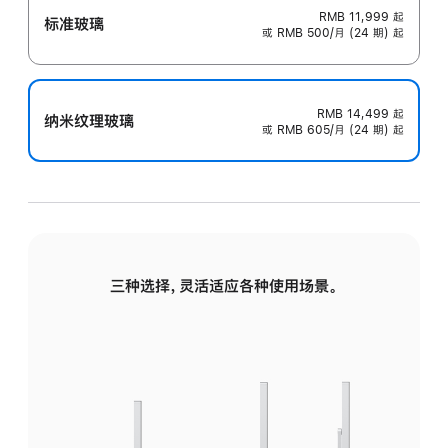
RMB 11,999
起
标准玻璃
或 RMB 500/月 (24 期) 起
RMB 14,499
起
纳米纹理玻璃
或 RMB 605/月 (24 期) 起
三种选择，灵活适应各种使用场景。
标