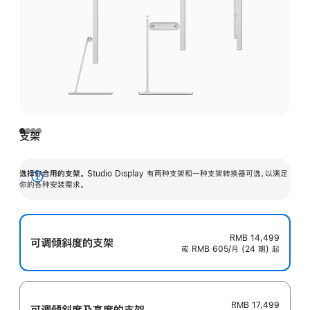
支架
选择你合用的支架。
Studio Display 有两种支架和一种支架转换器可选，以满足
展
你的各种安装需求。
开
RMB 14,499
可调倾斜度的支架
或 RMB 605/月 (24 期) 起
RMB 17,499
可调倾斜度及高‍度的支‍架