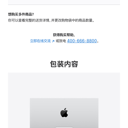
板
-
想购买多件商品？
可
你可以查看完整的送货详情，并更改购物袋中的商品数量。
调
倾
斜
获得购买帮助，
度
立即在线交流
(在
或致电
400-666-8800
。
的
新
支
窗
架
口
包装内容
的
中
分
打
期
开)
付
款
选
项)