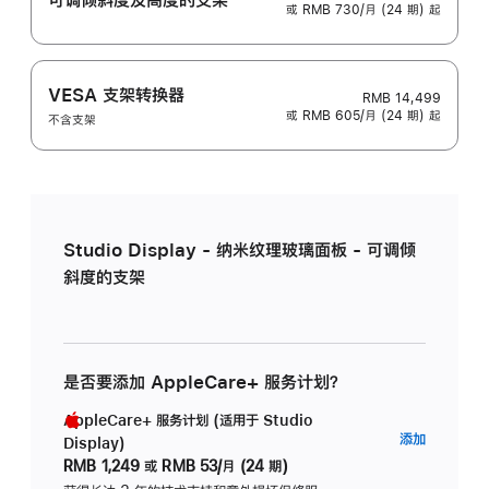
或 RMB 730/月 (24 期) 起
VESA 支架转换器
RMB 14,499
或 RMB 605/月 (24 期) 起
不含支架
Studio Display - 纳米纹理玻璃面板 - 可调倾
斜度的支架
是否要添加 AppleCare+ 服务计划？
AppleCare+ 服务计划 (适用于 Studio
AppleC
添加
Display)
服
RMB 1,249
或
RMB 53/月 (24 期)