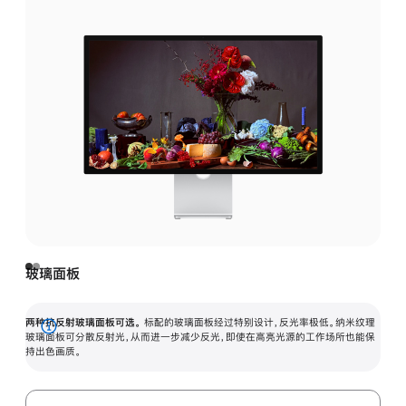
玻璃面板
两种抗反射玻璃面板可选。
标配的玻璃面板经过特别设计，反光率极低。纳米纹理
展
玻璃面板可分散反射光，从而进一步减少反光，即使在高亮光源的工作场所也能保
持出色画质。
开