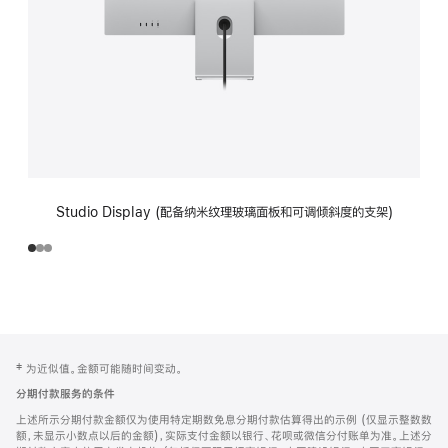
Studio Display (配备纳米纹理玻璃面板和可调倾斜度的支架)
网
脚
‡ 为近似值。金额可能随时间变动。
注
页
分期付款服务的条件
页
上述所示分期付款金额仅为使用特定期数免息分期付款估算得出的示例 (仅显示整数数
脚
额，未显示小数点以后的金额)，实际支付金额以银行、花呗或微信分付账单为准。上述分