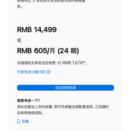
务
获得长达 3 年的技术支持和意外损坏保修服
务。
计
划
(适
RMB 14,499
用
于
或
Studio
RMB 605/月 (24 期)
Display
含增值税及其他法定税费
：约 RMB 1,678
脚
‡。
注
可享免息分期付款
(Studio
Display
-
添加到购物袋
纳
米
需要考虑一下？
纹
将此设备加入你的收藏，即可先保留全部配置选择，之后随时
理
回来再继续选购。
玻
璃
收藏
面