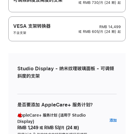
或 RMB 730/月 (24 期) 起
VESA 支架转换器
RMB 14,499
或 RMB 605/月 (24 期) 起
不含支架
Studio Display - 纳米纹理玻璃面板 - 可调倾
斜度的支架
是否要添加 AppleCare+ 服务计划？
AppleCare+ 服务计划 (适用于 Studio
AppleC
添加
Display)
服
RMB 1,249
或
RMB 53/月 (24 期)