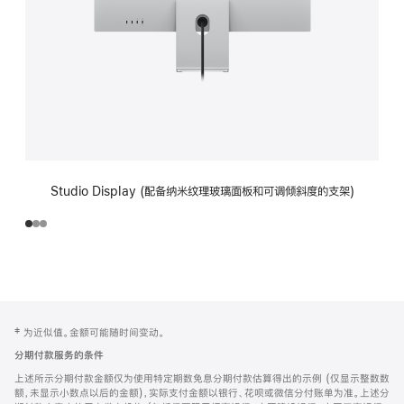
Studio Display (配备纳米纹理玻璃面板和可调倾斜度的支架)
网
脚
‡ 为近似值。金额可能随时间变动。
注
页
分期付款服务的条件
页
上述所示分期付款金额仅为使用特定期数免息分期付款估算得出的示例 (仅显示整数数
脚
额，未显示小数点以后的金额)，实际支付金额以银行、花呗或微信分付账单为准。上述分