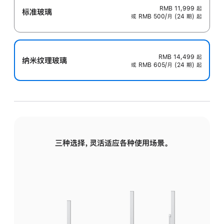
RMB 11,999
起
标准玻璃
或 RMB 500/月 (24 期) 起
RMB 14,499
起
纳米纹理玻璃
或 RMB 605/月 (24 期) 起
三种选择，灵活适应各种使用场景。
标