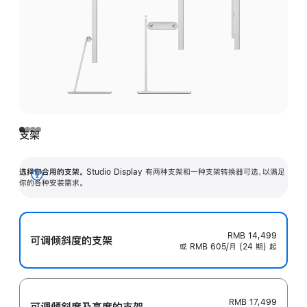
支架
选择你合用的支架。
Studio Display 有两种支架和一种支架转换器可选，以满足
展
你的各种安装需求。
开
RMB 14,499
可调倾斜度的支架
或 RMB 605/月 (24 期) 起
RMB 17,499
可调倾斜度及高‍度的支‍架