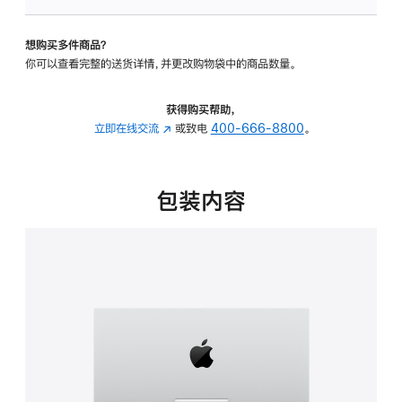
板
-
想购买多件商品？
可
你可以查看完整的送货详情，并更改购物袋中的商品数量。
调
倾
斜
获得购买帮助，
度
立即在线交流
(在
或致电
400-666-8800
。
的
新
支
窗
架
口
包装内容
的
中
分
打
期
开)
付
款
选
项)