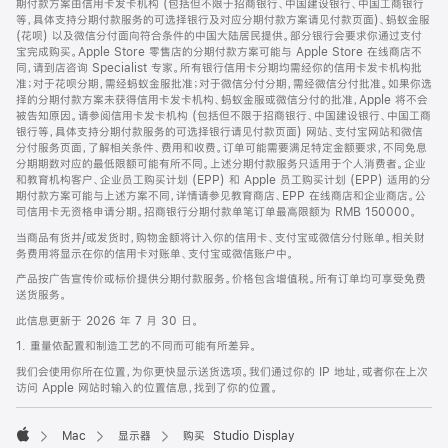
期付款方案由信用卡发卡机构 (包括但不限于招商银行、中国建设银行、中国工商银行
等，具体支持分期付款服务的可选择银行及对应分期付款方案请见付款页面)、蚂蚁金服
(花呗) 以及微信分付面向符合条件的中国大陆居民提供。部分银行会要求你通过支付
宝完成购买。Apple Store 零售店的分期付款方案可能与 Apple Store 在线商店不
同，请到店咨询 Specialist 专家。所有银行信用卡分期均需经你的信用卡发卡机构批
准；对于花呗分期，需经蚂蚁金服批准；对于微信分付分期，需经微信分付批准。如果你选
择的分期付款方案未获得信用卡发卡机构、蚂蚁金服或微信分付的批准，Apple 将不会
被告知原因。请参阅信用卡发卡机构 (包括但不限于招商银行、中国建设银行、中国工商
银行等，具体支持分期付款服务的可选择银行请见付款页面) 网站、支付宝网站和微信
分付服务页面，了解相关条件、费用和收费。订单可能需要满足特定金额要求，不同免息
分期期数对应的最低限额可能有所不同。上述分期付款服务只适用于个人消费者。企业
和教育机构客户、企业员工购买计划 (EPP) 和 Apple 员工购买计划 (EPP) 适用的分
期付款方案可能与上述方案不同，详情请参见教育商店、EPP 在线商店和企业商店。公
司信用卡无资格申请分期。招商银行分期付款单笔订单最高限额为 RMB 150000。
当商品有货并/或发货时，购物金额将计入你的信用卡、支付宝或微信分付账单。相关财
务费用将显示在你的信用卡对账单、支付宝或微信账户中。
产品按广告宣传价或标价提供分期付款服务。价格包含增值税。所有订单均可享受免费
送货服务。
此信息更新于 2026 年 7 月 30 日。
1. 重量依配置和制造工艺的不同而可能有所差异。
我们会使用你所在位置，为你更快显示送货选项。我们通过你的 IP 地址，或者你在上次
访问 Apple 网站时输入的位置信息，找到了你的位置。
Mac
显示器
购买 Studio Display