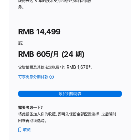
务
获得长达 3 年的技术支持和意外损坏保修服
务。
计
划
(适
RMB 14,499
用
于
或
Studio
RMB 605/月 (24 期)
Display
含增值税及其他法定税费
：约 RMB 1,678
脚
‡。
注
可享免息分期付款
(Studio
Display
-
添加到购物袋
纳
米
需要考虑一下？
纹
将此设备加入你的收藏，即可先保留全部配置选择，之后随时
理
回来再继续选购。
玻
璃
收藏
面