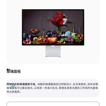
玻璃面板
两种抗反射玻璃面板可选。
标配的玻璃面板经过特别设计，反光率极低。纳米纹理
展
玻璃面板可分散反射光，从而进一步减少反光，即使在高亮光源的工作场所也能保
持出色画质。
开