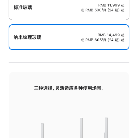
RMB 11,999
起
标准玻璃
或 RMB 500/月 (24 期) 起
RMB 14,499
起
纳米纹理玻璃
或 RMB 605/月 (24 期) 起
三种选择，灵活适应各种使用场景。
标