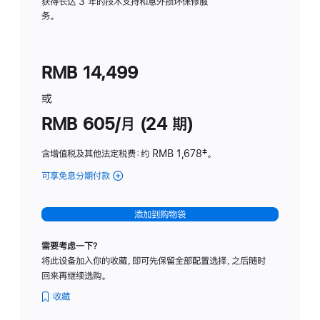
务
获得长达 3 年的技术支持和意外损坏保修服
务。
计
划
(适
RMB 14,499
用
于
或
Studio
RMB 605/月 (24 期)
Display
含增值税及其他法定税费
：约 RMB 1,678
脚
‡。
注
可享免息分期付款
(Studio
Display
-
添加到购物袋
纳
米
需要考虑一下？
纹
将此设备加入你的收藏，即可先保留全部配置选择，之后随时
理
回来再继续选购。
玻
璃
收藏
面