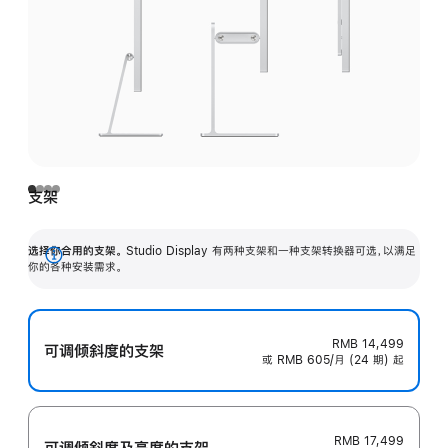
支架
选择你合用的支架。
Studio Display 有两种支架和一种支架转换器可选，以满足
展
你的各种安装需求。
开
RMB 14,499
可调倾斜度的支架
或 RMB 605/月 (24 期) 起
RMB 17,499
可调倾斜度及高‍度的支‍架