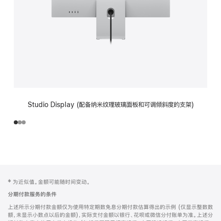
Studio Display (配备纳米纹理玻璃面板和可调倾斜度的支架)
网
脚
‡ 为近似值。金额可能随时间变动。
注
页
分期付款服务的条件
页
上述所示分期付款金额仅为使用特定期数免息分期付款估算得出的示例 (仅显示整数数
脚
额，未显示小数点以后的金额)，实际支付金额以银行、花呗或微信分付账单为准。上述分