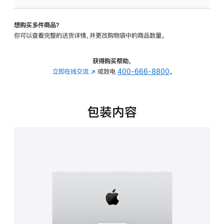
板
-
想购买多件商品？
可
你可以查看完整的送货详情，并更改购物袋中的商品数量。
调
倾
斜
获得购买帮助，
度
立即在线交流
(在
或致电
400-666-8800
。
的
新
支
窗
架
口
包装内容
的
中
分
打
期
开)
付
款
选
项)