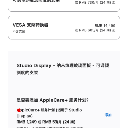
或 RMB 730/月 (24 期) 起
VESA 支架转换器
RMB 14,499
或 RMB 605/月 (24 期) 起
不含支架
Studio Display - 纳米纹理玻璃面板 - 可调倾
斜度的支架
是否要添加 AppleCare+ 服务计划？
AppleCare+ 服务计划 (适用于 Studio
AppleC
添加
Display)
服
RMB 1,249
或
RMB 53/月 (24 期)