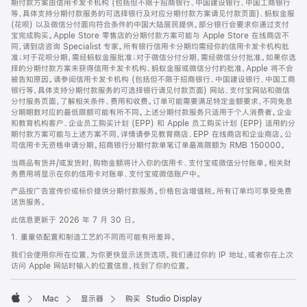
期付款方案由信用卡发卡机构 (包括但不限于招商银行、中国建设银行、中国工商银行
等，具体支持分期付款服务的可选择银行及对应分期付款方案请见付款页面)、蚂蚁金服
(花呗) 以及微信分付面向符合条件的中国大陆居民提供。部分银行会要求你通过支付
宝完成购买。Apple Store 零售店的分期付款方案可能与 Apple Store 在线商店不
同，请到店咨询 Specialist 专家。所有银行信用卡分期均需经你的信用卡发卡机构批
准；对于花呗分期，需经蚂蚁金服批准；对于微信分付分期，需经微信分付批准。如果你选
择的分期付款方案未获得信用卡发卡机构、蚂蚁金服或微信分付的批准，Apple 将不会
被告知原因。请参阅信用卡发卡机构 (包括但不限于招商银行、中国建设银行、中国工商
银行等，具体支持分期付款服务的可选择银行请见付款页面) 网站、支付宝网站和微信
分付服务页面，了解相关条件、费用和收费。订单可能需要满足特定金额要求，不同免息
分期期数对应的最低限额可能有所不同。上述分期付款服务只适用于个人消费者。企业
和教育机构客户、企业员工购买计划 (EPP) 和 Apple 员工购买计划 (EPP) 适用的分
期付款方案可能与上述方案不同，详情请参见教育商店、EPP 在线商店和企业商店。公
司信用卡无资格申请分期。招商银行分期付款单笔订单最高限额为 RMB 150000。
当商品有货并/或发货时，购物金额将计入你的信用卡、支付宝或微信分付账单。相关财
务费用将显示在你的信用卡对账单、支付宝或微信账户中。
产品按广告宣传价或标价提供分期付款服务。价格包含增值税。所有订单均可享受免费
送货服务。
此信息更新于 2026 年 7 月 30 日。
1. 重量依配置和制造工艺的不同而可能有所差异。
我们会使用你所在位置，为你更快显示送货选项。我们通过你的 IP 地址，或者你在上次
访问 Apple 网站时输入的位置信息，找到了你的位置。
Mac
显示器
购买 Studio Display