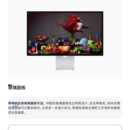
玻璃面板
两种抗反射玻璃面板可选。
标配的玻璃面板经过特别设计，反光率极低。纳米纹理
展
玻璃面板可分散反射光，从而进一步减少反光，即使在高亮光源的工作场所也能保
持出色画质。
开