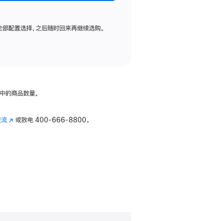
全部配置选择，之后随时回来再继续选购。
中的商品数量。
交流
(在
或致电
400-666-8800。
新
窗
口
中
打
开)