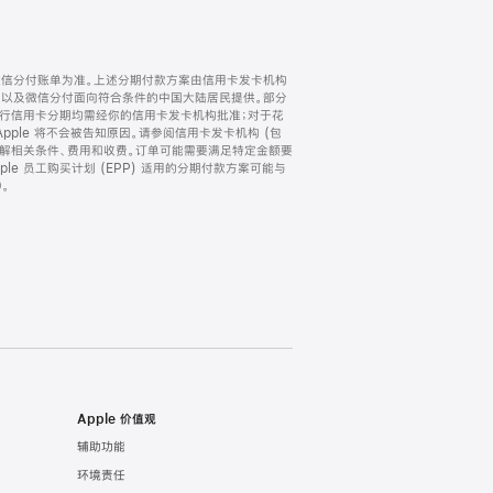
微信分付账单为准。上述分期付款方案由信用卡发卡机构
) 以及微信分付面向符合条件的中国大陆居民提供。部分
家。所有银行信用卡分期均需经你的信用卡发卡机构批准；对于花
ple 将不会被告知原因。请参阅信用卡发卡机构 (包
了解相关条件、费用和收费。订单可能需要满足特定金额要
e 员工购买计划 (EPP) 适用的分期付款方案可能与
。
Apple 价值观
辅助功能
环境责任