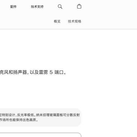
配件
技术支持
概览
技术规格
级麦克风和扬声器，以及雷雳 5 端口。
过特别设计，反光率极低。纳米纹理玻璃面板可分散反射
作场所也能保持出色画质。