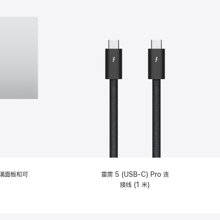
选
项)
理玻璃面板和可
雷雳 5 (USB-C) Pro 连
接线 (1 米)