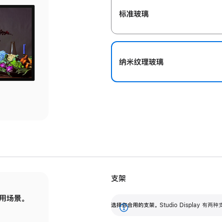
标准玻璃
纳米纹理玻璃
支架
用场景。
标配可调倾斜度的支架，提供 30 度的倾斜度
选
选择你合用的支架。
Studio Display
调节范围。
展