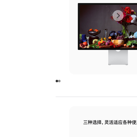
上
下
一
一
张
张
图
图
库
库
图
图
片
片
-
-
玻
玻
璃
璃
三种选择，灵活适应各种使
面
面
板
板