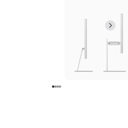
上
下
一
一
张
张
图
图
库
库
图
图
片
片
-
-
支
支
架
架