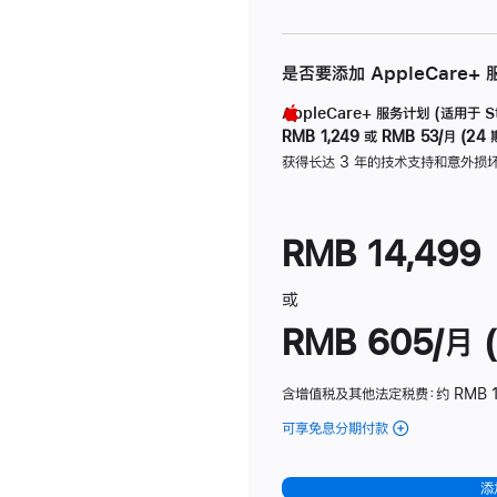
是否要添加 AppleCare+
AppleCare+ 服务计划 (适用于 Stu
RMB 1,249
或
RMB 53/月 (24 
获得长达 3 年的技术支持和意外损
RMB 14,499
或
RMB 605/月 (
含增值税及其他法定税费
：约 RMB 1
可享免息分期付款
(Studio
Display
-
添