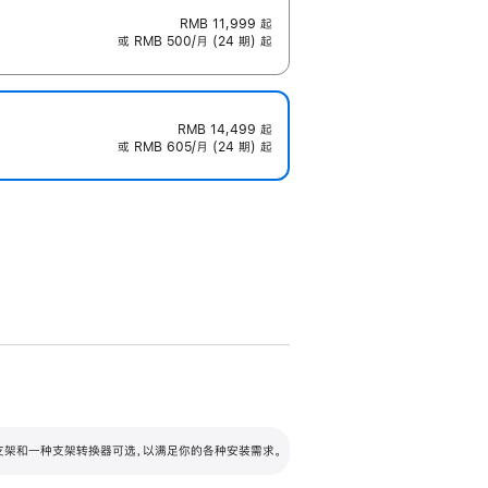
RMB 11,999
起
或 RMB 500/月 (24 期) 起
RMB 14,499
起
或 RMB 605/月 (24 期) 起
配可调倾斜度及高度的支架，额外增加 105
VESA 支架转换器
 有两种支架和一种支架转换器可选，以满足你的各种安装需求。
毫米的高度调节范围。
容的支架 (未随附)