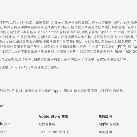
算得出的示例 (仅显示整数数额，未显示小数点以后的金额)，实际支付金额以银行、花呗或
等，具体支持分期付款服务的可选择银行及对应分期付款方案请见付款页面)、蚂蚁金服 (花呗
售店的分期付款方案可能与 Apple Store 在线商店不同，请到店咨询 Specialist 专
分付批准。如果你选择的分期付款方案未获得信用卡发卡机构、蚂蚁金服或微信分付的批准，Ap
具体支持分期付款服务的可选择银行请见付款页面) 网站、支付宝网站和微信分付服务页面，
期付款服务只适用于个人消费者。企业和教育机构客户、企业员工购买计划 (EPP) 和 Appl
企业商店。公司信用卡无资格申请分期。招商银行分期付款单笔订单最高限额为 RMB 150000
支付宝或微信分付账单。相关财务费用将显示在你的信用卡对账单、支付宝或微信账户中。
增值税。所有订单均可享受免费送货服务。
的 IP 地址，或者你在上次访问 Apple 网站时输入的位置信息，找到了你的位置。
ay
Apple Store 商店
商务应用
le 账户
查找零售店
Apple 与商务
e 账户
Genius Bar 天才吧
商务选购