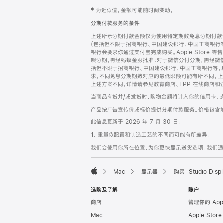
网
脚
‡ 为近似值。金额可能随时间变动。
注
页
分期付款服务的条件
页
上述所示分期付款金额仅为使用特定期数免息分期付款估
脚
(包括但不限于招商银行、中国建设银行、中国工商银行
银行会要求你通过支付宝完成购买。Apple Store 零
呗分期，需经蚂蚁金服批准；对于微信分付分期，需经微信
括但不限于招商银行、中国建设银行、中国工商银行等，
求，不同免息分期期数对应的最低限额可能有所不同。上述分
上述方案不同，详情请参见教育商店、EPP 在线商店和
当商品有货并/或发货时，购物金额将计入你的信用卡、
产品按广告宣传价或标价提供分期付款服务。价格包含
此信息更新于 2026 年 7 月 30 日。
1. 重量依配置和制造工艺的不同而可能有所差异。
我们会使用你所在位置，为你更快显示送货选项。我们通过你
Mac
显示器
购买 Studio Displ
Apple
选购及了解
账户
商店
管理你的 App
Mac
Apple Stor