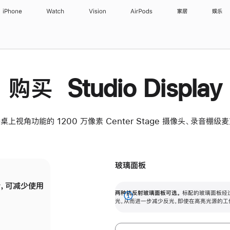
iPhone
Watch
Vision
AirPods
家居
娱乐
购买 Studio Display
桌上视角功能的 1200 万像素 Center Stage 摄像头、录音棚
玻璃面板
，可减少使用
纳米纹理玻璃面板可进一步减少反光，即使在
两种抗反射玻璃面板可选。
标配的玻璃面板经
。
有高亮光源的场所使用，也能保持出色画质。
展
光，从而进一步减少反光，即使在高亮光源的工
开