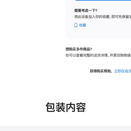
纳
米
需要考虑一下？
纹
将此设备加入你的收藏，即可先保留
理
玻
收藏
璃
面
板
想购买多件商品？
-
你可以查看完整的送货详情，并更改购物袋
可
调
倾
获得购买帮助，
立即在线
斜
度
的
支
架
包装内容
的
分
期
付
款