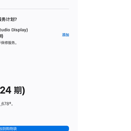
 服务计划？
dio Display)
AppleCare+
添加
期)
服
坏保修服务。
务
计
划
(适
用
于
24 期)
Studio
Display)
,678
脚
‡。
注
加到购物袋