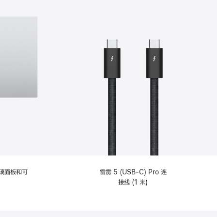
选
项)
理玻璃面板和可
雷雳 5 (USB-C) Pro 连
接线 (1 米)