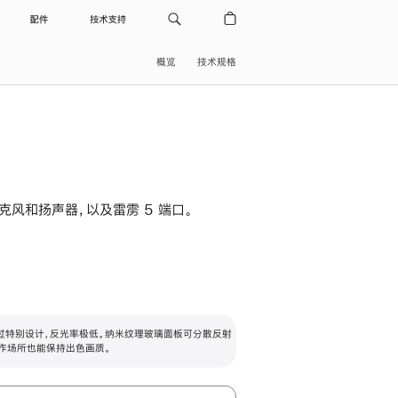
配件
技术支持
概览
技术规格
级麦克风和扬声器，以及雷雳 5 端口。
过特别设计，反光率极低。纳米纹理玻璃面板可分散反射
作场所也能保持出色画质。