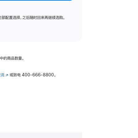
全部配置选择，之后随时回来再继续选购。
中的商品数量。
交流
(在
或致电
400-666-8800。
新
窗
口
中
打
开)