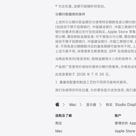
网
脚
‡ 为近似值。金额可能随时间变动。
注
页
分期付款服务的条件
页
上述所示分期付款金额仅为使用特定期数免息分期付款估
脚
(包括但不限于招商银行、中国建设银行、中国工商银行
银行会要求你通过支付宝完成购买。Apple Store 零
呗分期，需经蚂蚁金服批准；对于微信分付分期，需经微信
括但不限于招商银行、中国建设银行、中国工商银行等，
求，不同免息分期期数对应的最低限额可能有所不同。上述分
上述方案不同，详情请参见教育商店、EPP 在线商店和
当商品有货并/或发货时，购物金额将计入你的信用卡、
产品按广告宣传价或标价提供分期付款服务。价格包含
此信息更新于 2026 年 7 月 30 日。
1. 重量依配置和制造工艺的不同而可能有所差异。
我们会使用你所在位置，为你更快显示送货选项。我们通过你
Mac
显示器
购买 Studio Displ
Apple
选购及了解
账户
商店
管理你的 App
Mac
Apple Stor