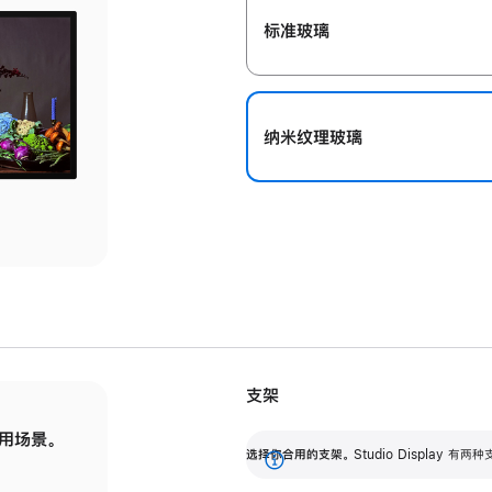
标准玻璃
纳米纹理玻璃
支架
用场景。
标配可调倾斜度的支架，提供 30 度的倾斜度
选
选择你合用的支架。
Studio Display
调节范围。
展