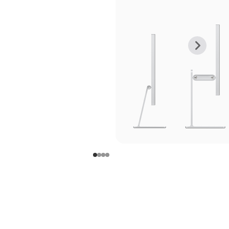
上
下
一
一
张
张
图
图
库
库
图
图
片
片
-
-
支
支
架
架