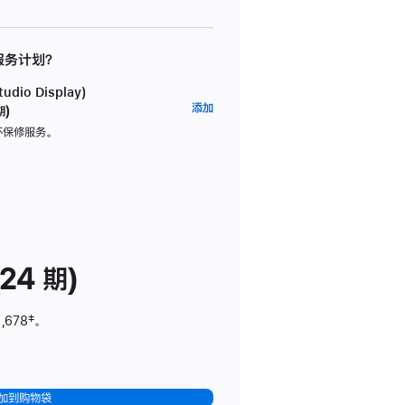
 服务计划？
dio Display)
AppleCare+
添加
期)
服
坏保修服务。
务
计
划
(适
用
于
24 期)
Studio
Display)
,678
脚
‡。
注
加到购物袋