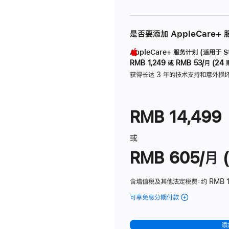
是否要添加 AppleCare+
AppleCare+ 服务计划 (适用于 Stu
RMB 1,249
或
RMB 53/月 (24 
获得长达 3 年的技术支持和意外损
RMB 14,499
或
RMB 605/月 (
含增值税及其他法定税费
：约 RMB 1
可享免息分期付款
(Studio
Display
-
添