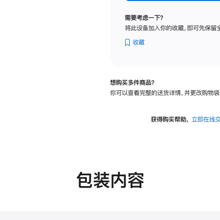
纳
米
需要考虑一下？
纹
将此设备加入你的收藏，即可先保留
理
玻
收藏
璃
面
板
想购买多件商品？
-
你可以查看完整的送货详情，并更改购物袋
可
调
倾
获得购买帮助，
立即在线
斜
度
的
支
架
包装内容
的
分
期
付
款