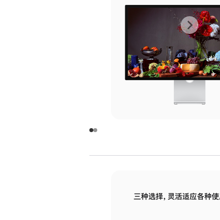
上
下
一
一
张
张
图
图
库
库
图
图
片
片
-
-
玻
玻
璃
璃
三种选择，灵活适应各种使
面
面
板
板