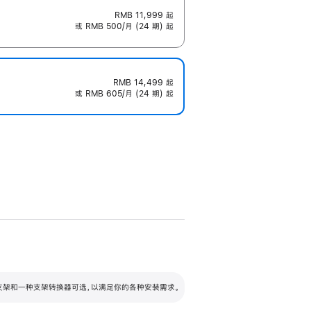
RMB 11,999
起
或 RMB 500/月 (24 期) 起
RMB 14,499
起
或 RMB 605/月 (24 期) 起
配可调倾斜度及高度的支架，额外增加 105
VESA 支架转换器
 有两种支架和一种支架转换器可选，以满足你的各种安装需求。
毫米的高度调节范围。
容的支架 (未随附)