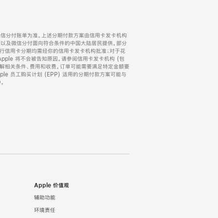
微信分付账单为准。上述分期付款方案由信用卡发卡机构
) 以及微信分付面向符合条件的中国大陆居民提供。部分
家。所有银行信用卡分期均需经你的信用卡发卡机构批准；对于花
ple 将不会被告知原因。请参阅信用卡发卡机构 (包
了解相关条件、费用和收费。订单可能需要满足特定金额要
e 员工购买计划 (EPP) 适用的分期付款方案可能与
。
Apple 价值观
辅助功能
环境责任