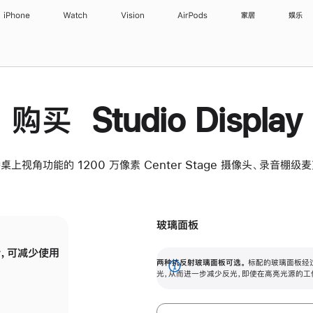
iPhone
Watch
Vision
AirPods
家居
娱乐
购买 Studio Display
桌上视角功能的 1200 万像素 Center Stage 摄像头、录音棚
玻璃面板
，可减少使用
纳米纹理玻璃面板可进一步减少反光，即使在
两种抗反射玻璃面板可选。
标配的玻璃面板经
。
有高亮光源的场所使用，也能保持出色画质。
展
光，从而进一步减少反光，即使在高亮光源的工
开