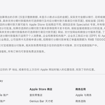
算得出的示例 (仅显示整数数额，未显示小数点以后的金额)，实际支付金额以银行、花呗或
等，具体支持分期付款服务的可选择银行及对应分期付款方案请见付款页面)、蚂蚁金服 (花呗
售店的分期付款方案可能与 Apple Store 在线商店不同，请到店咨询 Specialist 专
分付批准。如果你选择的分期付款方案未获得信用卡发卡机构、蚂蚁金服或微信分付的批准，Ap
具体支持分期付款服务的可选择银行请见付款页面) 网站、支付宝网站和微信分付服务页面，
期付款服务只适用于个人消费者。企业和教育机构客户、企业员工购买计划 (EPP) 和 Appl
企业商店。公司信用卡无资格申请分期。招商银行分期付款单笔订单最高限额为 RMB 150000
支付宝或微信分付账单。相关财务费用将显示在你的信用卡对账单、支付宝或微信账户中。
增值税。所有订单均可享受免费送货服务。
的 IP 地址，或者你在上次访问 Apple 网站时输入的位置信息，找到了你的位置。
ay
Apple Store 商店
商务应用
le 账户
查找零售店
Apple 与商务
e 账户
Genius Bar 天才吧
商务选购