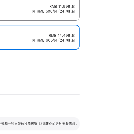
RMB 11,999
起
或 RMB 500/月 (24 期) 起
RMB 14,499
起
或 RMB 605/月 (24 期) 起
配可调倾斜度及高度的支架，额外增加 105
VESA 支架转换器
 有两种支架和一种支架转换器可选，以满足你的各种安装需求。
毫米的高度调节范围。
容的支架 (未随附)