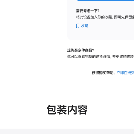
纳
米
需要考虑一下？
纹
将此设备加入你的收藏，即可先保留
理
玻
收藏
璃
面
板
想购买多件商品？
-
你可以查看完整的送货详情，并更改购物袋
可
调
倾
获得购买帮助，
立即在线
斜
度
的
支
架
包装内容
的
分
期
付
款