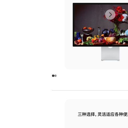
上
下
一
一
张
张
图
图
库
库
图
图
片
片
-
-
玻
玻
璃
璃
三种选择，灵活适应各种使
面
面
板
板