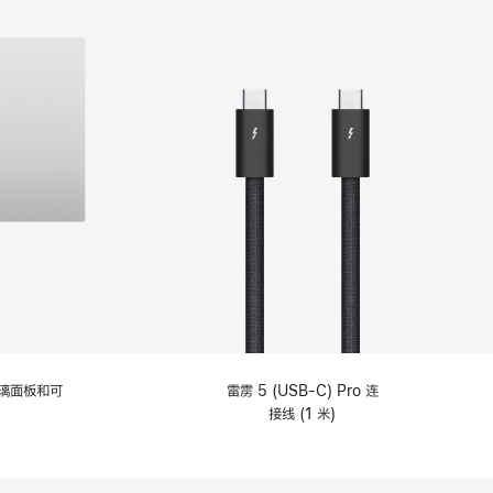
选
项)
理玻璃面板和可
雷雳 5 (USB-C) Pro 连
接线 (1 米)