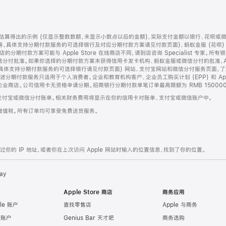
算得出的示例 (仅显示整数数额，未显示小数点以后的金额)，实际支付金额以银行、花呗或
等，具体支持分期付款服务的可选择银行及对应分期付款方案请见付款页面)、蚂蚁金服 (花呗
售店的分期付款方案可能与 Apple Store 在线商店不同，请到店咨询 Specialist 专
分付批准。如果你选择的分期付款方案未获得信用卡发卡机构、蚂蚁金服或微信分付的批准，Ap
具体支持分期付款服务的可选择银行请见付款页面) 网站、支付宝网站和微信分付服务页面，
期付款服务只适用于个人消费者。企业和教育机构客户、企业员工购买计划 (EPP) 和 Appl
企业商店。公司信用卡无资格申请分期。招商银行分期付款单笔订单最高限额为 RMB 150000
支付宝或微信分付账单。相关财务费用将显示在你的信用卡对账单、支付宝或微信账户中。
增值税。所有订单均可享受免费送货服务。
的 IP 地址，或者你在上次访问 Apple 网站时输入的位置信息，找到了你的位置。
ay
Apple Store 商店
商务应用
le 账户
查找零售店
Apple 与商务
e 账户
Genius Bar 天才吧
商务选购