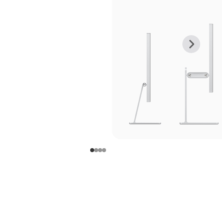
上
下
一
一
张
张
图
图
库
库
图
图
片
片
-
-
支
支
架
架