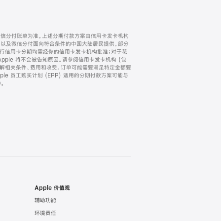
微信分付账单为准。上述分期付款方案由信用卡发卡机构
) 以及微信分付面向符合条件的中国大陆居民提供。部分
家。所有银行信用卡分期均需经你的信用卡发卡机构批准；对于花
ple 将不会被告知原因。请参阅信用卡发卡机构 (包
了解相关条件、费用和收费。订单可能需要满足特定金额要
e 员工购买计划 (EPP) 适用的分期付款方案可能与
。
Apple 价值观
辅助功能
环境责任