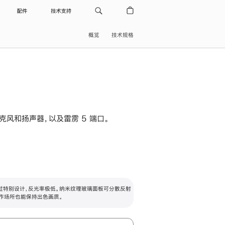
配件
技术支持
概览
技术规格
级麦克风和扬声器，以及雷雳 5 端口。
过特别设计，反光率极低。纳米纹理玻璃面板可分散反射
作场所也能保持出色画质。