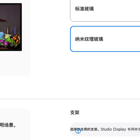
标准玻璃
纳米纹理玻璃
支架
用场景。
标配可调倾斜度的支架，提供 30 度的倾斜度
选
选择你合用的支架。
Studio Display
调节范围。
展