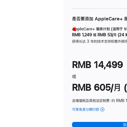
是否要添加 AppleCare+
AppleCare+ 服务计划 (适用于 Stu
RMB 1,249
或
RMB 53/月 (24 
获得长达 3 年的技术支持和意外损
RMB 14,499
或
RMB 605/月 (
含增值税及其他法定税费
：约 RMB 1
可享免息分期付款
(Studio
Display
-
添