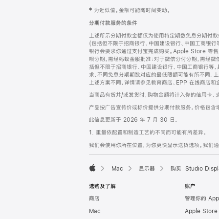
网
脚
‡ 为近似值。金额可能随时间变动。
注
页
分期付款服务的条件
页
上述所示分期付款金额仅为使用特定期数免息分期付款估
脚
(包括但不限于招商银行、中国建设银行、中国工商银行
银行会要求你通过支付宝完成购买。Apple Store 零
呗分期，需经蚂蚁金服批准；对于微信分付分期，需经微信
括但不限于招商银行、中国建设银行、中国工商银行等，
求，不同免息分期期数对应的最低限额可能有所不同。上述分
上述方案不同，详情请参见教育商店、EPP 在线商店和
当商品有货并/或发货时，购物金额将计入你的信用卡、
产品按广告宣传价或标价提供分期付款服务。价格包含
此信息更新于 2026 年 7 月 30 日。
1. 重量依配置和制造工艺的不同而可能有所差异。
我们会使用你所在位置，为你更快显示送货选项。我们通过你
Mac
显示器
购买 Studio Displ
Apple
选购及了解
账户
商店
管理你的 App
Mac
Apple Stor