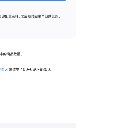
全部配置选择，之后随时回来再继续选购。
中的商品数量。
交流
(在
或致电
400-666-8800。
新
窗
口
中
打
开)