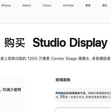
iPhone
Watch
Vision
AirPods
家居
娱乐
购买 Studio Display
桌上视角功能的 1200 万像素 Center Stage 摄像头、录音棚
玻璃面板
，可减少使用
纳米纹理玻璃面板可进一步减少反光，即使在
两种抗反射玻璃面板可选。
标配的玻璃面板经
。
有高亮光源的场所使用，也能保持出色画质。
展
光，从而进一步减少反光，即使在高亮光源的工
开