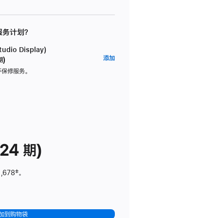
 服务计划？
dio Display)
AppleCare+
添加
期)
服
坏保修服务。
务
计
划
(适
用
于
24 期)
Studio
Display)
,678
脚
‡。
注
加到购物袋