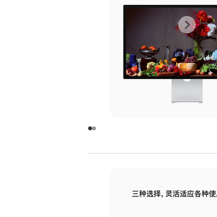
上
下
一
一
张
张
图
图
库
库
图
图
片
片
-
-
玻
玻
璃
璃
三种选择，灵活适应各种使
面
面
板
板