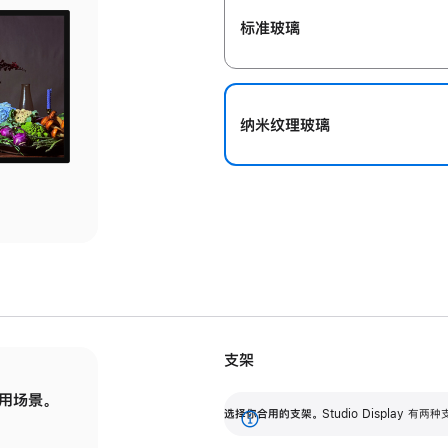
标准玻璃
纳米纹理玻璃
支架
用场景。
标配可调倾斜度的支架，提供 30 度的倾斜度
选
选择你合用的支架。
Studio Display
调节范围。
展