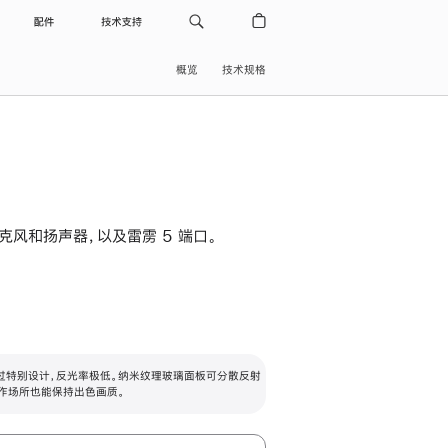
配件
技术支持
概览
技术规格
级麦克风和扬声器，以及雷雳 5 端口。
过特别设计，反光率极低。纳米纹理玻璃面板可分散反射
作场所也能保持出色画质。