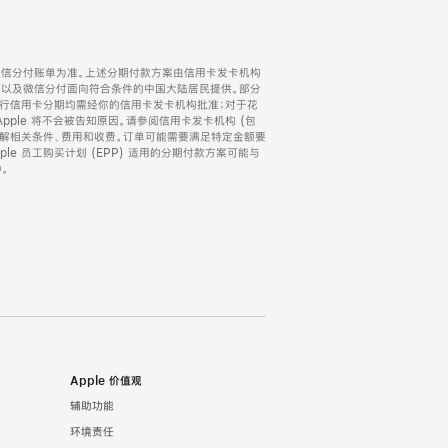
微信分付账单为准。上述分期付款方案由信用卡发卡机构
) 以及微信分付面向符合条件的中国大陆居民提供。部分
家。所有银行信用卡分期均需经你的信用卡发卡机构批准；对于花
ple 将不会被告知原因。请参阅信用卡发卡机构 (包
了解相关条件、费用和收费。订单可能需要满足特定金额要
e 员工购买计划 (EPP) 适用的分期付款方案可能与
。
Apple 价值观
辅助功能
环境责任