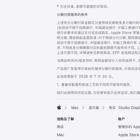
网
脚
‡ 为近似值。金额可能随时间变动。
注
页
分期付款服务的条件
页
上述所示分期付款金额仅为使用特定期数免息分期付款估
脚
(包括但不限于招商银行、中国建设银行、中国工商银行
银行会要求你通过支付宝完成购买。Apple Store 零
呗分期，需经蚂蚁金服批准；对于微信分付分期，需经微信
括但不限于招商银行、中国建设银行、中国工商银行等，
求，不同免息分期期数对应的最低限额可能有所不同。上述分
上述方案不同，详情请参见教育商店、EPP 在线商店和
当商品有货并/或发货时，购物金额将计入你的信用卡、
产品按广告宣传价或标价提供分期付款服务。价格包含
此信息更新于 2026 年 7 月 30 日。
1. 重量依配置和制造工艺的不同而可能有所差异。
我们会使用你所在位置，为你更快显示送货选项。我们通过你
Mac
显示器
购买 Studio Displ
Apple
选购及了解
账户
商店
管理你的 App
Mac
Apple Stor