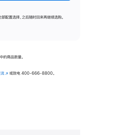
全部配置选择，之后随时回来再继续选购。
中的商品数量。
交流
(在
或致电
400-666-8800。
新
窗
口
中
打
开)