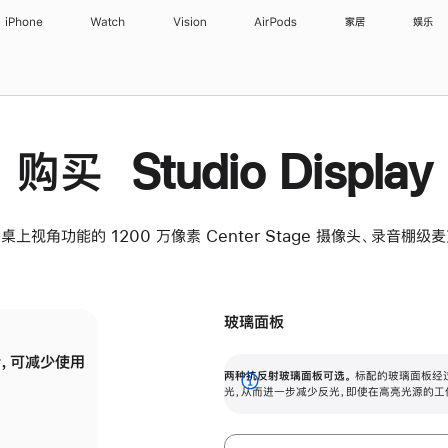
iPhone
Watch
Vision
AirPods
家居
娱乐
购买 Studio Display
桌上视角功能的 1200 万像素 Center Stage 摄像头、录音棚
玻璃面板
，可减少使用
纳米纹理玻璃面板可进一步减少反光，即使在
两种抗反射玻璃面板可选。
标配的玻璃面板经
。
有高亮光源的场所使用，也能保持出色画质。
展
光，从而进一步减少反光，即使在高亮光源的工
开