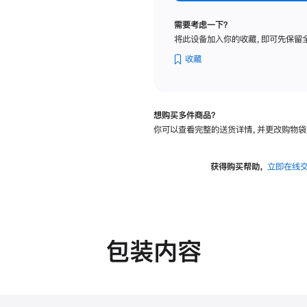
纳
米
需要考虑一下？
纹
将此设备加入你的收藏，即可先保留
理
玻
收藏
璃
面
板
想购买多件商品？
-
你可以查看完整的送货详情，并更改购物袋
可
调
倾
获得购买帮助，
立即在线
斜
度
的
支
架
包装内容
的
分
期
付
款