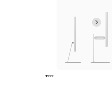
上
下
一
一
张
张
图
图
库
库
图
图
片
片
-
-
支
支
架
架