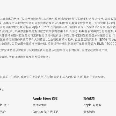
算得出的示例 (仅显示整数数额，未显示小数点以后的金额)，实际支付金额以银行、花呗或
等，具体支持分期付款服务的可选择银行及对应分期付款方案请见付款页面)、蚂蚁金服 (花呗
售店的分期付款方案可能与 Apple Store 在线商店不同，请到店咨询 Specialist 专
分付批准。如果你选择的分期付款方案未获得信用卡发卡机构、蚂蚁金服或微信分付的批准，Ap
具体支持分期付款服务的可选择银行请见付款页面) 网站、支付宝网站和微信分付服务页面，
期付款服务只适用于个人消费者。企业和教育机构客户、企业员工购买计划 (EPP) 和 Appl
企业商店。公司信用卡无资格申请分期。招商银行分期付款单笔订单最高限额为 RMB 150000
支付宝或微信分付账单。相关财务费用将显示在你的信用卡对账单、支付宝或微信账户中。
增值税。所有订单均可享受免费送货服务。
的 IP 地址，或者你在上次访问 Apple 网站时输入的位置信息，找到了你的位置。
ay
Apple Store 商店
商务应用
le 账户
查找零售店
Apple 与商务
e 账户
Genius Bar 天才吧
商务选购