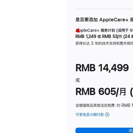
是否要添加 AppleCare+
AppleCare+ 服务计划 (适用于 Stu
RMB 1,249
或
RMB 53/月 (24 
获得长达 3 年的技术支持和意外损
RMB 14,499
或
RMB 605/月 (
含增值税及其他法定税费
：约 RMB 1
可享免息分期付款
(Studio
Display
-
添