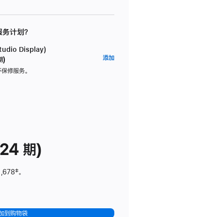
 服务计划？
dio Display)
AppleCare+
添加
期)
服
坏保修服务。
务
计
划
(适
用
于
24 期)
Studio
Display)
,678
脚
‡。
注
加到购物袋