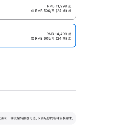
RMB 11,999
起
或 RMB 500/月 (24 期) 起
RMB 14,499
起
或 RMB 605/月 (24 期) 起
配可调倾斜度及高度的支架，额外增加 105
VESA 支架转换器
 有两种支架和一种支架转换器可选，以满足你的各种安装需求。
毫米的高度调节范围。
容的支架 (未随附)