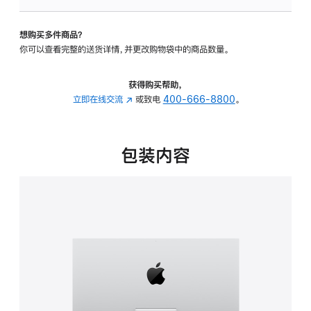
板
-
想购买多件商品？
可
你可以查看完整的送货详情，并更改购物袋中的商品数量。
调
倾
斜
获得购买帮助，
度
立即在线交流
(在
或致电
400-666-8800
。
的
新
支
窗
架
口
包装内容
的
中
分
打
期
开)
付
款
选
项)