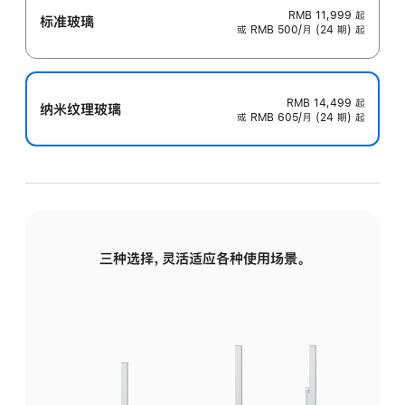
RMB 11,999
起
标准玻璃
或 RMB 500/月 (24 期) 起
RMB 14,499
起
纳米纹理玻璃
或 RMB 605/月 (24 期) 起
三种选择，灵活适应各种使用场景。
标