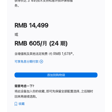
务
获得长达 3 年的技术支持和意外损坏保修服
务。
计
划
(适
RMB 14,499
用
于
或
Studio
RMB 605/月 (24 期)
Display
含增值税及其他法定税费
：约 RMB 1,678
脚
‡。
注
可享免息分期付款
(Studio
Display
-
添加到购物袋
纳
米
需要考虑一下？
纹
将此设备加入你的收藏，即可先保留全部配置选择，之后随时
理
回来再继续选购。
玻
璃
收藏
面