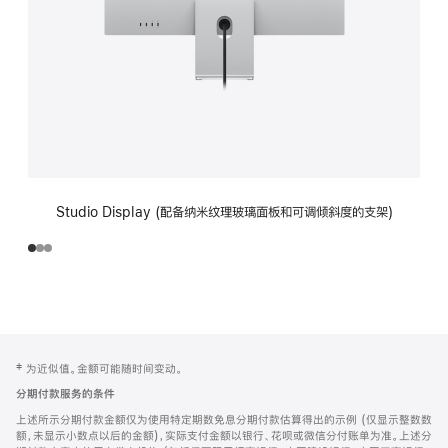
Studio Display (配备纳米纹理玻璃面板和可调倾斜度的支架)
网
脚
‡ 为近似值。金额可能随时间变动。
注
页
分期付款服务的条件
页
上述所示分期付款金额仅为使用特定期数免息分期付款估算得出的示例 (仅显示整数数
脚
额，未显示小数点以后的金额)，实际支付金额以银行、花呗或微信分付账单为准。上述分