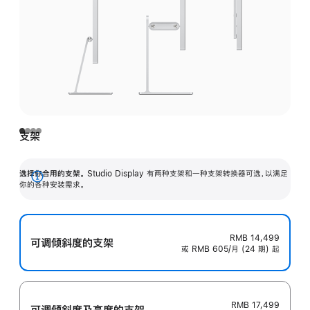
支架
选择你合用的支架。
Studio Display 有两种支架和一种支架转换器可选，以满足
展
你的各种安装需求。
开
RMB 14,499
可调倾斜度的支架
或 RMB 605/月 (24 期) 起
RMB 17,499
可调倾斜度及高‍度的支‍架