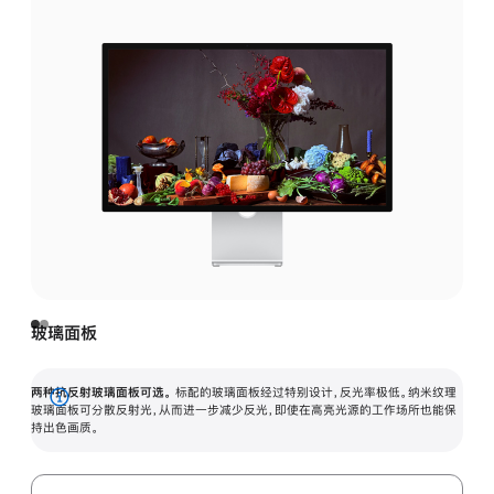
玻璃面板
两种抗反射玻璃面板可选。
标配的玻璃面板经过特别设计，反光率极低。纳米纹理
展
玻璃面板可分散反射光，从而进一步减少反光，即使在高亮光源的工作场所也能保
持出色画质。
开