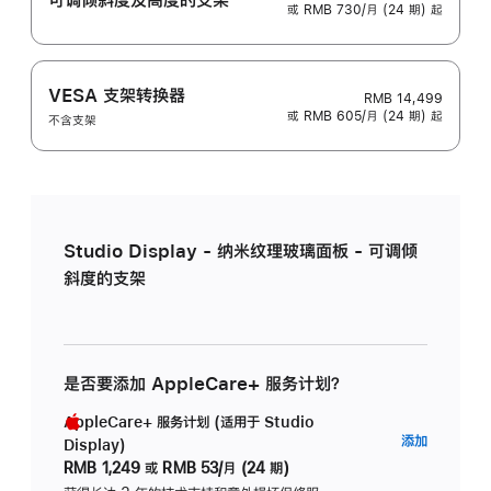
或 RMB 730/月 (24 期) 起
VESA 支架转换器
RMB 14,499
或 RMB 605/月 (24 期) 起
不含支架
Studio Display - 纳米纹理玻璃面板 - 可调倾
斜度的支架
是否要添加 AppleCare+ 服务计划？
AppleCare+ 服务计划 (适用于 Studio
AppleC
添加
Display)
服
RMB 1,249
或
RMB 53/月 (24 期)