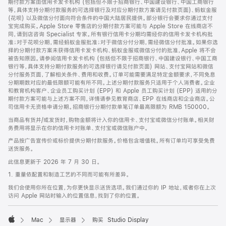
期付款方案由信用卡发卡机构 (包括但不限于招商银行、中国建设银行、中国工商银行
等，具体支持分期付款服务的可选择银行及对应分期付款方案请见付款页面)、蚂蚁金服
(花呗) 以及微信分付面向符合条件的中国大陆居民提供。部分银行会要求你通过支付
宝完成购买。Apple Store 零售店的分期付款方案可能与 Apple Store 在线商店不
同，请到店咨询 Specialist 专家。所有银行信用卡分期均需经你的信用卡发卡机构批
准；对于花呗分期，需经蚂蚁金服批准；对于微信分付分期，需经微信分付批准。如果你选
择的分期付款方案未获得信用卡发卡机构、蚂蚁金服或微信分付的批准，Apple 将不会
被告知原因。请参阅信用卡发卡机构 (包括但不限于招商银行、中国建设银行、中国工商
银行等，具体支持分期付款服务的可选择银行请见付款页面) 网站、支付宝网站和微信
分付服务页面，了解相关条件、费用和收费。订单可能需要满足特定金额要求，不同免息
分期期数对应的最低限额可能有所不同。上述分期付款服务只适用于个人消费者。企业
和教育机构客户、企业员工购买计划 (EPP) 和 Apple 员工购买计划 (EPP) 适用的分
期付款方案可能与上述方案不同，详情请参见教育商店、EPP 在线商店和企业商店。公
司信用卡无资格申请分期。招商银行分期付款单笔订单最高限额为 RMB 150000。
当商品有货并/或发货时，购物金额将计入你的信用卡、支付宝或微信分付账单。相关财
务费用将显示在你的信用卡对账单、支付宝或微信账户中。
产品按广告宣传价或标价提供分期付款服务。价格包含增值税。所有订单均可享受免费
送货服务。
此信息更新于 2026 年 7 月 30 日。
1. 重量依配置和制造工艺的不同而可能有所差异。
我们会使用你所在位置，为你更快显示送货选项。我们通过你的 IP 地址，或者你在上次
访问 Apple 网站时输入的位置信息，找到了你的位置。
Mac
显示器
购买 Studio Display