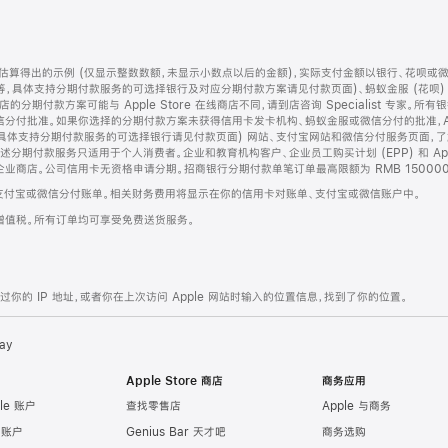
算得出的示例 (仅显示整数数额，未显示小数点以后的金额)，实际支付金额以银行、花呗或
等，具体支持分期付款服务的可选择银行及对应分期付款方案请见付款页面)、蚂蚁金服 (花呗
售店的分期付款方案可能与 Apple Store 在线商店不同，请到店咨询 Specialist 专
分付批准。如果你选择的分期付款方案未获得信用卡发卡机构、蚂蚁金服或微信分付的批准，Ap
具体支持分期付款服务的可选择银行请见付款页面) 网站、支付宝网站和微信分付服务页面，
期付款服务只适用于个人消费者。企业和教育机构客户、企业员工购买计划 (EPP) 和 Appl
企业商店。公司信用卡无资格申请分期。招商银行分期付款单笔订单最高限额为 RMB 150000
支付宝或微信分付账单。相关财务费用将显示在你的信用卡对账单、支付宝或微信账户中。
增值税。所有订单均可享受免费送货服务。
的 IP 地址，或者你在上次访问 Apple 网站时输入的位置信息，找到了你的位置。
ay
Apple Store 商店
商务应用
le 账户
查找零售店
Apple 与商务
e 账户
Genius Bar 天才吧
商务选购