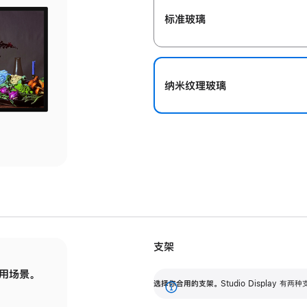
标准玻璃
纳米纹理玻璃
支架
用场景。
标配可调倾斜度的支架，提供 30 度的倾斜度
选
选择你合用的支架。
Studio Display
调节范围。
展