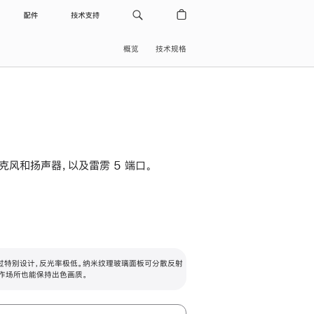
配件
技术支持
概览
技术规格
级麦克风和扬声器，以及雷雳 5 端口。
过特别设计，反光率极低。纳米纹理玻璃面板可分散反射
作场所也能保持出色画质。