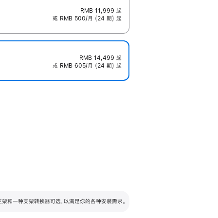
RMB 11,999
起
或 RMB 500/月 (24 期) 起
RMB 14,499
起
或 RMB 605/月 (24 期) 起
配可调倾斜度及高度的支架，额外增加 105
VESA 支架转换器
 有两种支架和一种支架转换器可选，以满足你的各种安装需求。
毫米的高度调节范围。
容的支架 (未随附)