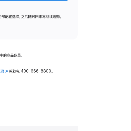
全部配置选择，之后随时回来再继续选购。
中的商品数量。
交流
(在
或致电
400-666-8800。
新
窗
口
中
打
开)