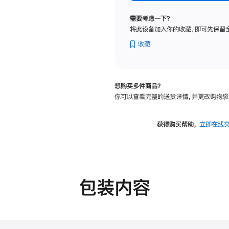
纳
米
需要考虑一下？
纹
将此设备加入你的收藏，即可先保留
理
玻
收藏
璃
面
板
想购买多件商品？
-
你可以查看完整的送货详情，并更改购物袋
可
调
倾
获得购买帮助，
立即在线
斜
度
的
支
架
包装内容
的
分
期
付
款