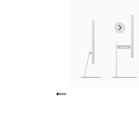
上
下
一
一
张
张
图
图
库
库
图
图
片
片
-
-
支
支
架
架