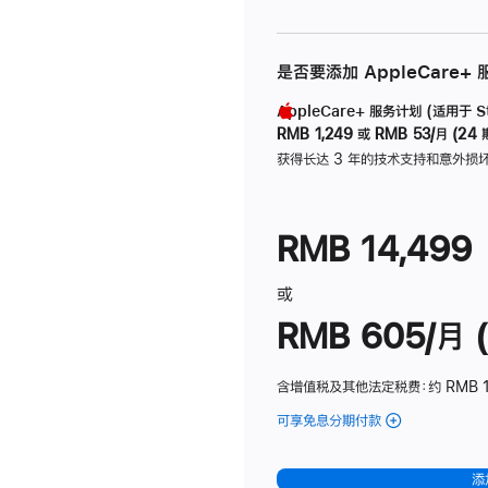
是否要添加 AppleCare+
AppleCare+ 服务计划 (适用于 Stu
RMB 1,249
或
RMB 53/月 (24 
获得长达 3 年的技术支持和意外损
RMB 14,499
或
RMB 605/月 (
含增值税及其他法定税费
：约 RMB 1
可享免息分期付款
(Studio
Display
-
添