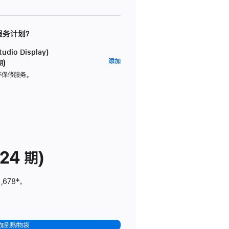
 服务计划？
dio Display)
AppleCare+
添加
期)
服
坏保修服务。
务
计
划
(适
用
于
24 期)
Studio
Display)
,678
脚
‡。
注
加到购物袋