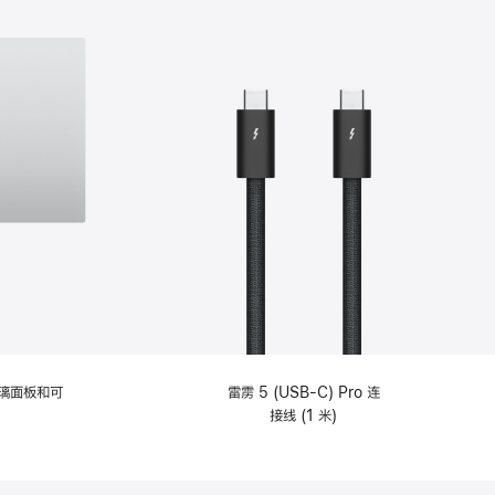
选
项)
理玻璃面板和可
雷雳 5 (USB-C) Pro 连
接线 (1 米)