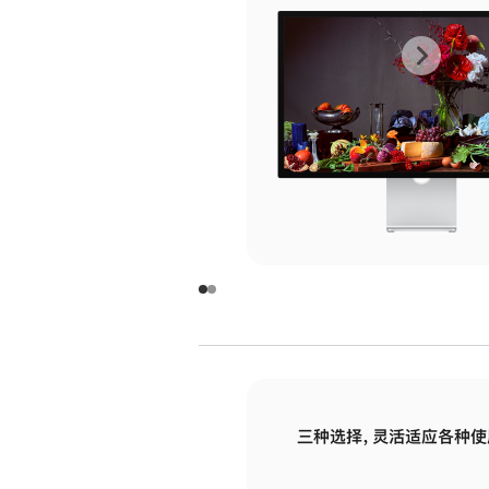
上
下
一
一
张
张
图
图
库
库
图
图
片
片
-
-
玻
玻
璃
璃
三种选择，灵活适应各种使
面
面
板
板