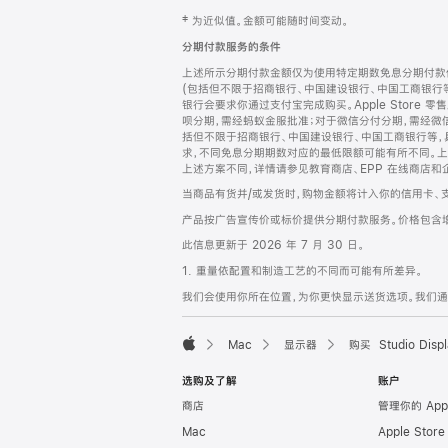
网
脚
‡ 为近似值。金额可能随时间变动。
注
页
分期付款服务的条件
页
上述所示分期付款金额仅为使用特定期数免息分期付款估
脚
(包括但不限于招商银行、中国建设银行、中国工商银行
银行会要求你通过支付宝完成购买。Apple Store 零
呗分期，需经蚂蚁金服批准；对于微信分付分期，需经微信
括但不限于招商银行、中国建设银行、中国工商银行等，
求，不同免息分期期数对应的最低限额可能有所不同。上述分
上述方案不同，详情请参见教育商店、EPP 在线商店和
当商品有货并/或发货时，购物金额将计入你的信用卡、
产品按广告宣传价或标价提供分期付款服务。价格包含
此信息更新于 2026 年 7 月 30 日。
1. 重量依配置和制造工艺的不同而可能有所差异。
我们会使用你所在位置，为你更快显示送货选项。我们通过你
Mac
显示器
购买 Studio Displ
Apple
选购及了解
账户
商店
管理你的 App
Mac
Apple Stor