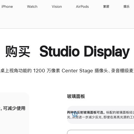
iPhone
Watch
Vision
AirPods
家居
娱乐
购买 Studio Display
桌上视角功能的 1200 万像素 Center Stage 摄像头、录音棚
玻璃面板
，可减少使用
纳米纹理玻璃面板可进一步减少反光，即使在
两种抗反射玻璃面板可选。
标配的玻璃面板经
。
有高亮光源的场所使用，也能保持出色画质。
展
光，从而进一步减少反光，即使在高亮光源的工
开