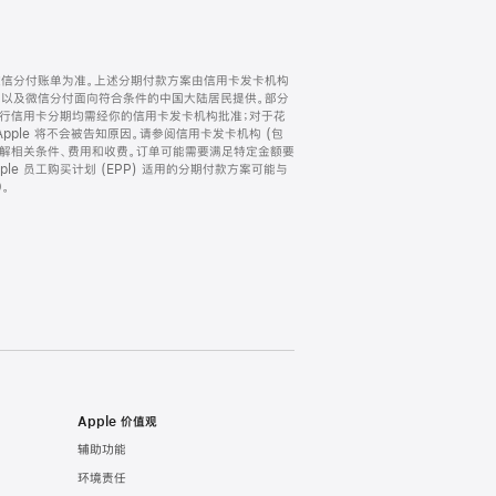
微信分付账单为准。上述分期付款方案由信用卡发卡机构
) 以及微信分付面向符合条件的中国大陆居民提供。部分
家。所有银行信用卡分期均需经你的信用卡发卡机构批准；对于花
ple 将不会被告知原因。请参阅信用卡发卡机构 (包
了解相关条件、费用和收费。订单可能需要满足特定金额要
e 员工购买计划 (EPP) 适用的分期付款方案可能与
。
Apple 价值观
辅助功能
环境责任