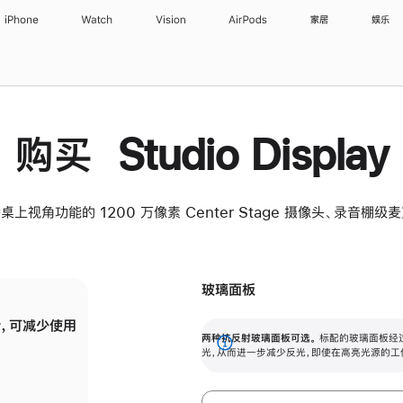
iPhone
Watch
Vision
AirPods
家居
娱乐
购买 Studio Display
桌上视角功能的 1200 万像素 Center Stage 摄像头、录音棚
玻璃面板
，可减少使用
纳米纹理玻璃面板可进一步减少反光，即使在
两种抗反射玻璃面板可选。
标配的玻璃面板经
。
有高亮光源的场所使用，也能保持出色画质。
展
光，从而进一步减少反光，即使在高亮光源的工
开