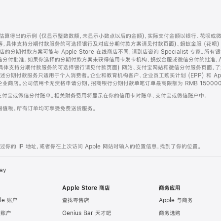
算得出的示例 (仅显示整数数额，未显示小数点以后的金额)，实际支付金额以银行、花呗或
等，具体支持分期付款服务的可选择银行及对应分期付款方案请见付款页面)、蚂蚁金服 (花呗
售店的分期付款方案可能与 Apple Store 在线商店不同，请到店咨询 Specialist 专
分付批准。如果你选择的分期付款方案未获得信用卡发卡机构、蚂蚁金服或微信分付的批准，Ap
具体支持分期付款服务的可选择银行请见付款页面) 网站、支付宝网站和微信分付服务页面，
期付款服务只适用于个人消费者。企业和教育机构客户、企业员工购买计划 (EPP) 和 Appl
企业商店。公司信用卡无资格申请分期。招商银行分期付款单笔订单最高限额为 RMB 150000
支付宝或微信分付账单。相关财务费用将显示在你的信用卡对账单、支付宝或微信账户中。
增值税。所有订单均可享受免费送货服务。
的 IP 地址，或者你在上次访问 Apple 网站时输入的位置信息，找到了你的位置。
ay
Apple Store 商店
商务应用
le 账户
查找零售店
Apple 与商务
e 账户
Genius Bar 天才吧
商务选购