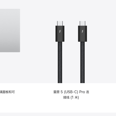
选
项)
理玻璃面板和可
雷雳 5 (USB-C) Pro 连
接线 (1 米)