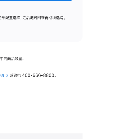
全部配置选择，之后随时回来再继续选购。
中的商品数量。
交流
(在
或致电
400-666-8800。
新
窗
口
中
打
开)