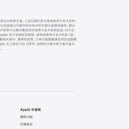
微信分付账单为准。上述分期付款方案由信用卡发卡机构
) 以及微信分付面向符合条件的中国大陆居民提供。部分
家。所有银行信用卡分期均需经你的信用卡发卡机构批准；对于花
ple 将不会被告知原因。请参阅信用卡发卡机构 (包
了解相关条件、费用和收费。订单可能需要满足特定金额要
e 员工购买计划 (EPP) 适用的分期付款方案可能与
。
Apple 价值观
辅助功能
环境责任