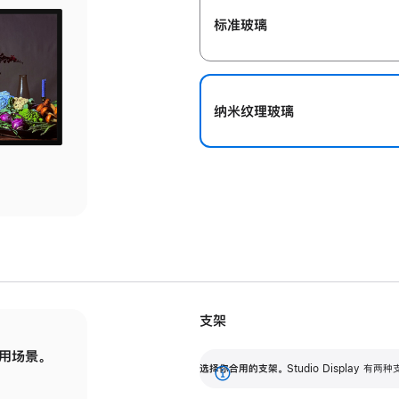
标准玻璃
纳米纹理玻璃
支架
用场景。
标配可调倾斜度的支架，提供 30 度的倾斜度
选
选择你合用的支架。
Studio Display
调节范围。
展