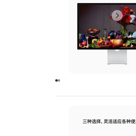
上
下
一
一
张
张
图
图
库
库
图
图
片
片
-
-
玻
玻
璃
璃
三种选择，灵活适应各种使
面
面
板
板