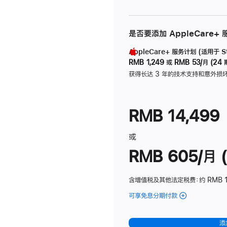
是否要添加 AppleCare+
AppleCare+ 服务计划 (适用于 Stu
RMB 1,249
或
RMB 53/月 (24 
获得长达 3 年的技术支持和意外损
RMB 14,499
或
RMB 605/月 (
含增值税及其他法定税费
：约 RMB 1
可享免息分期付款
(Studio
Display
-
添