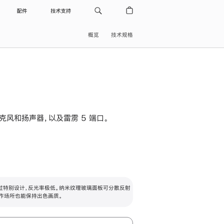
配件
技术支持
概览
技术规格
级麦克风和扬声器，以及雷雳 5 端口。
过特别设计，反光率极低。纳米纹理玻璃面板可分散反射
作场所也能保持出色画质。