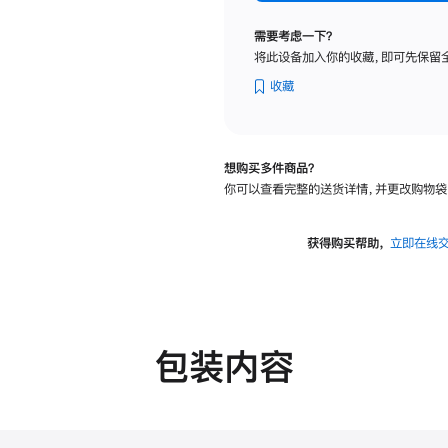
纳
米
需要考虑一下？
纹
将此设备加入你的收藏，即可先保留
理
玻
收藏
璃
面
板
想购买多件商品？
-
你可以查看完整的送货详情，并更改购物袋
可
调
倾
获得购买帮助，
立即在线
斜
度
的
支
架
包装内容
的
分
期
付
款