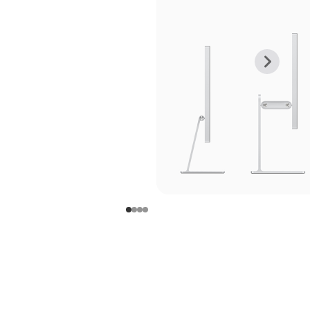
上
下
一
一
张
张
图
图
库
库
图
图
片
片
-
-
支
支
架
架