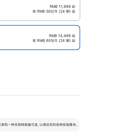
RMB 11,999
起
或 RMB 500/月 (24 期) 起
RMB 14,499
起
或 RMB 605/月 (24 期) 起
配可调倾斜度及高度的支架，额外增加 105
VESA 支架转换器
 有两种支架和一种支架转换器可选，以满足你的各种安装需求。
毫米的高度调节范围。
容的支架 (未随附)