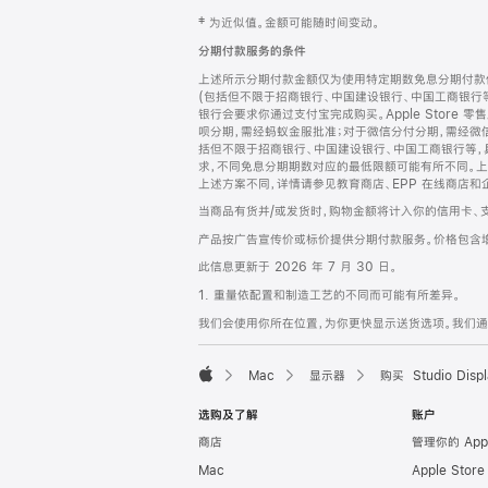
网
脚
‡ 为近似值。金额可能随时间变动。
注
页
分期付款服务的条件
页
上述所示分期付款金额仅为使用特定期数免息分期付款估
脚
(包括但不限于招商银行、中国建设银行、中国工商银行
银行会要求你通过支付宝完成购买。Apple Store 零
呗分期，需经蚂蚁金服批准；对于微信分付分期，需经微信
括但不限于招商银行、中国建设银行、中国工商银行等，
求，不同免息分期期数对应的最低限额可能有所不同。上述分
上述方案不同，详情请参见教育商店、EPP 在线商店和
当商品有货并/或发货时，购物金额将计入你的信用卡、
产品按广告宣传价或标价提供分期付款服务。价格包含
此信息更新于 2026 年 7 月 30 日。
1. 重量依配置和制造工艺的不同而可能有所差异。
我们会使用你所在位置，为你更快显示送货选项。我们通过你
Mac
显示器
购买 Studio Displ
Apple
选购及了解
账户
商店
管理你的 App
Mac
Apple Stor