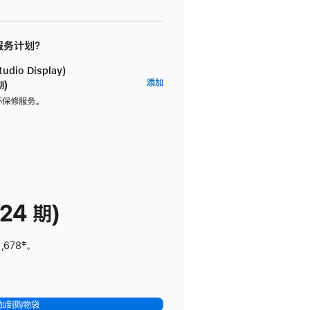
 服务计划？
dio Display)
AppleCare+
添加
期)
服
坏保修服务。
务
计
划
(适
用
于
24 期)
Studio
Display)
,678
脚
‡。
注
加到购物袋