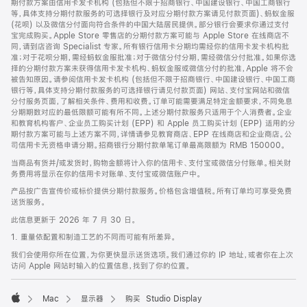
期付款方案由信用卡发卡机构 (包括但不限于招商银行、中国建设银行、中国工商银行
等，具体支持分期付款服务的可选择银行及对应分期付款方案请见付款页面)、蚂蚁金服
(花呗) 以及微信分付面向符合条件的中国大陆居民提供。部分银行会要求你通过支付
宝完成购买。Apple Store 零售店的分期付款方案可能与 Apple Store 在线商店不
同，请到店咨询 Specialist 专家。所有银行信用卡分期均需经你的信用卡发卡机构批
准；对于花呗分期，需经蚂蚁金服批准；对于微信分付分期，需经微信分付批准。如果你选
择的分期付款方案未获得信用卡发卡机构、蚂蚁金服或微信分付的批准，Apple 将不会
被告知原因。请参阅信用卡发卡机构 (包括但不限于招商银行、中国建设银行、中国工商
银行等，具体支持分期付款服务的可选择银行请见付款页面) 网站、支付宝网站和微信
分付服务页面，了解相关条件、费用和收费。订单可能需要满足特定金额要求，不同免息
分期期数对应的最低限额可能有所不同。上述分期付款服务只适用于个人消费者。企业
和教育机构客户、企业员工购买计划 (EPP) 和 Apple 员工购买计划 (EPP) 适用的分
期付款方案可能与上述方案不同，详情请参见教育商店、EPP 在线商店和企业商店。公
司信用卡无资格申请分期。招商银行分期付款单笔订单最高限额为 RMB 150000。
当商品有货并/或发货时，购物金额将计入你的信用卡、支付宝或微信分付账单。相关财
务费用将显示在你的信用卡对账单、支付宝或微信账户中。
产品按广告宣传价或标价提供分期付款服务。价格包含增值税。所有订单均可享受免费
送货服务。
此信息更新于 2026 年 7 月 30 日。
1. 重量依配置和制造工艺的不同而可能有所差异。
我们会使用你所在位置，为你更快显示送货选项。我们通过你的 IP 地址，或者你在上次
访问 Apple 网站时输入的位置信息，找到了你的位置。
Mac
显示器
购买 Studio Display