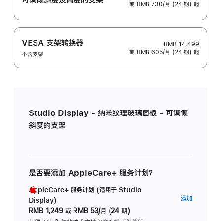
或 RMB 730/月 (24 期) 起
VESA 支架转换器
RMB 14,499
或 RMB 605/月 (24 期) 起
不含支架
Studio Display - 纳米纹理玻璃面板 - 可调倾
斜度的支架
是否要添加 AppleCare+ 服务计划？
AppleCare+ 服务计划 (适用于 Studio
AppleC
添加
Display)
服
RMB 1,249
或
RMB 53/月 (24 期)