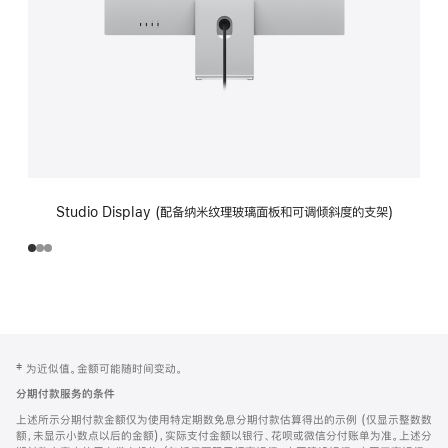
Studio Display (配备纳米纹理玻璃面板和可调倾斜度的支架)
网
脚
‡ 为近似值。金额可能随时间变动。
注
页
分期付款服务的条件
页
上述所示分期付款金额仅为使用特定期数免息分期付款估算得出的示例 (仅显示整数数
脚
额，未显示小数点以后的金额)，实际支付金额以银行、花呗或微信分付账单为准。上述分