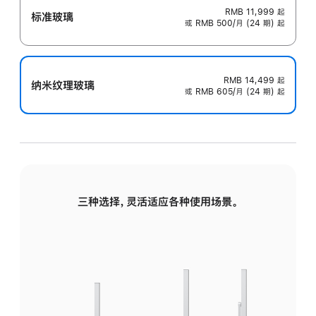
RMB 11,999
起
标准玻璃
或 RMB 500/月 (24 期) 起
RMB 14,499
起
纳米纹理玻璃
或 RMB 605/月 (24 期) 起
三种选择，灵活适应各种使用场景。
标