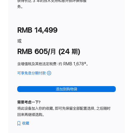
务
获得长达 3 年的技术支持和意外损坏保修服
务。
计
划
(适
RMB 14,499
用
于
或
Studio
RMB 605/月 (24 期)
Display
含增值税及其他法定税费
：约 RMB 1,678
脚
‡。
注
可享免息分期付款
(Studio
Display
-
添加到购物袋
纳
米
需要考虑一下？
纹
将此设备加入你的收藏，即可先保留全部配置选择，之后随时
理
回来再继续选购。
玻
璃
收藏
面