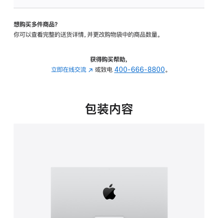
板
-
想购买多件商品？
可
你可以查看完整的送货详情，并更改购物袋中的商品数量。
调
倾
斜
获得购买帮助，
度
立即在线交流
(在
或致电
400-666-8800
。
的
新
支
窗
架
口
包装内容
的
中
分
打
期
开)
付
款
选
项)