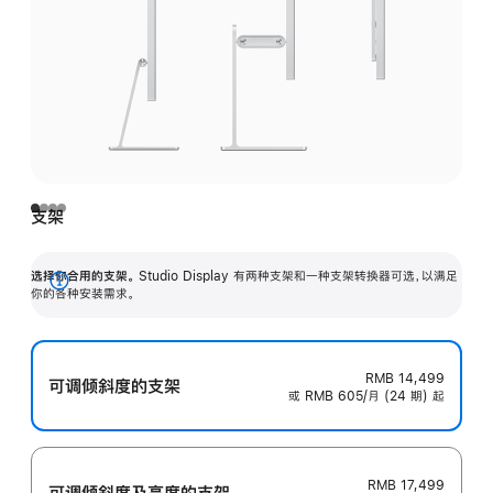
支架
选择你合用的支架。
Studio Display 有两种支架和一种支架转换器可选，以满足
展
你的各种安装需求。
开
RMB 14,499
可调倾斜度的支架
或 RMB 605/月 (24 期) 起
RMB 17,499
可调倾斜度及高‍度的支‍架