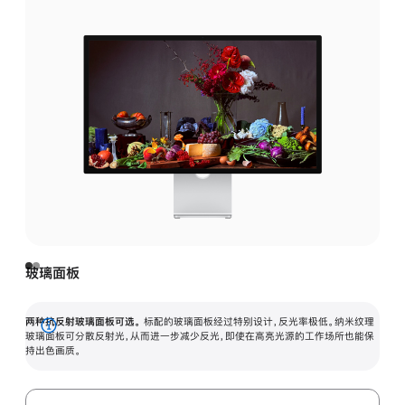
玻璃面板
两种抗反射玻璃面板可选。
标配的玻璃面板经过特别设计，反光率极低。纳米纹理
展
玻璃面板可分散反射光，从而进一步减少反光，即使在高亮光源的工作场所也能保
持出色画质。
开