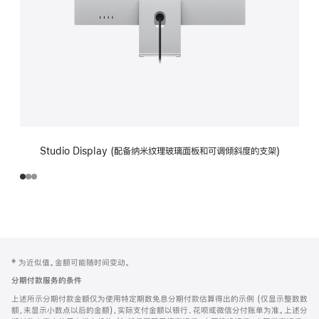
Studio Display (配备纳米纹理玻璃面板和可调倾斜度的支架)
网
脚
‡ 为近似值。金额可能随时间变动。
注
页
分期付款服务的条件
页
上述所示分期付款金额仅为使用特定期数免息分期付款估算得出的示例 (仅显示整数数
脚
额，未显示小数点以后的金额)，实际支付金额以银行、花呗或微信分付账单为准。上述分