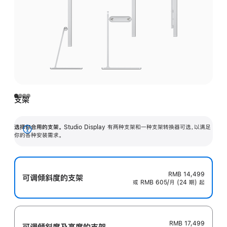
支架
选择你合用的支架。
Studio Display 有两种支架和一种支架转换器可选，以满足
展
你的各种安装需求。
开
RMB 14,499
可调倾斜度的支架
或 RMB 605/月 (24 期) 起
RMB 17,499
可调倾斜度及高‍度的支‍架