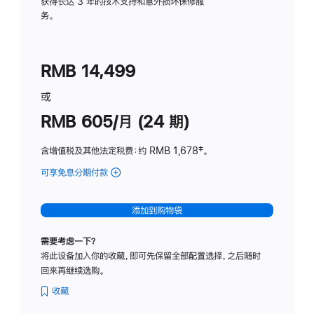
务
获得长达 3 年的技术支持和意外损坏保修服
务。
计
划
(适
RMB 14,499
用
于
或
Studio
RMB 605/月 (24 期)
Display
含增值税及其他法定税费
：约 RMB 1,678
脚
‡。
注
可享免息分期付款
(Studio
Display
-
添加到购物袋
纳
米
需要考虑一下？
纹
将此设备加入你的收藏，即可先保留全部配置选择，之后随时
理
回来再继续选购。
玻
璃
收藏
面