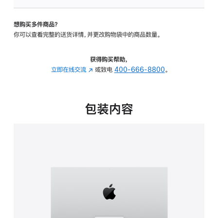
板
-
想购买多件商品？
可
你可以查看完整的送货详情，并更改购物袋中的商品数量。
调
倾
斜
获得购买帮助，
度
立即在线交流
(在
或致电
400-666-8800
。
的
新
支
窗
架
口
包装内容
的
中
分
打
期
开)
付
款
选
项)