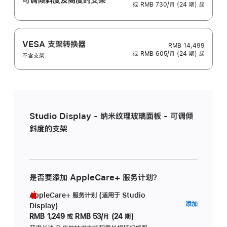
或 RMB 730/月 (24 期) 起
VESA 支架转换器
RMB 14,499
或 RMB 605/月 (24 期) 起
不含支架
Studio Display - 纳米纹理玻璃面板 - 可调倾
斜度的支架
是否要添加 AppleCare+ 服务计划？
AppleCare+ 服务计划 (适用于 Studio
AppleC
添加
Display)
服
RMB 1,249
或
RMB 53/月 (24 期)