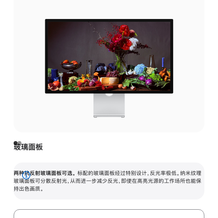
玻璃面板
两种抗反射玻璃面板可选。
标配的玻璃面板经过特别设计，反光率极低。纳米纹理
展
玻璃面板可分散反射光，从而进一步减少反光，即使在高亮光源的工作场所也能保
持出色画质。
开