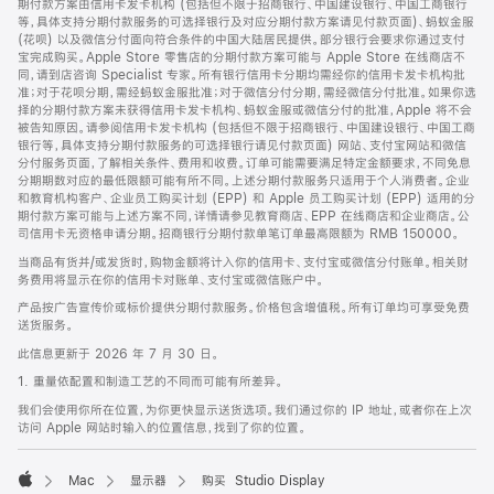
期付款方案由信用卡发卡机构 (包括但不限于招商银行、中国建设银行、中国工商银行
等，具体支持分期付款服务的可选择银行及对应分期付款方案请见付款页面)、蚂蚁金服
(花呗) 以及微信分付面向符合条件的中国大陆居民提供。部分银行会要求你通过支付
宝完成购买。Apple Store 零售店的分期付款方案可能与 Apple Store 在线商店不
同，请到店咨询 Specialist 专家。所有银行信用卡分期均需经你的信用卡发卡机构批
准；对于花呗分期，需经蚂蚁金服批准；对于微信分付分期，需经微信分付批准。如果你选
择的分期付款方案未获得信用卡发卡机构、蚂蚁金服或微信分付的批准，Apple 将不会
被告知原因。请参阅信用卡发卡机构 (包括但不限于招商银行、中国建设银行、中国工商
银行等，具体支持分期付款服务的可选择银行请见付款页面) 网站、支付宝网站和微信
分付服务页面，了解相关条件、费用和收费。订单可能需要满足特定金额要求，不同免息
分期期数对应的最低限额可能有所不同。上述分期付款服务只适用于个人消费者。企业
和教育机构客户、企业员工购买计划 (EPP) 和 Apple 员工购买计划 (EPP) 适用的分
期付款方案可能与上述方案不同，详情请参见教育商店、EPP 在线商店和企业商店。公
司信用卡无资格申请分期。招商银行分期付款单笔订单最高限额为 RMB 150000。
当商品有货并/或发货时，购物金额将计入你的信用卡、支付宝或微信分付账单。相关财
务费用将显示在你的信用卡对账单、支付宝或微信账户中。
产品按广告宣传价或标价提供分期付款服务。价格包含增值税。所有订单均可享受免费
送货服务。
此信息更新于 2026 年 7 月 30 日。
1. 重量依配置和制造工艺的不同而可能有所差异。
我们会使用你所在位置，为你更快显示送货选项。我们通过你的 IP 地址，或者你在上次
访问 Apple 网站时输入的位置信息，找到了你的位置。
Mac
显示器
购买 Studio Display