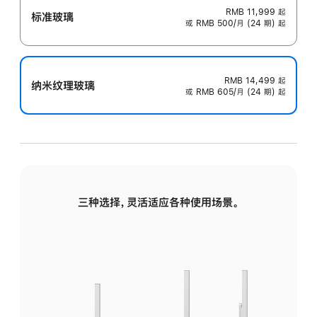
RMB 11,999
起
标准玻璃
或 RMB 500/月 (24 期) 起
RMB 14,499
起
纳米纹理玻璃
或 RMB 605/月 (24 期) 起
三种选择，灵活适应各种使用场景。
标