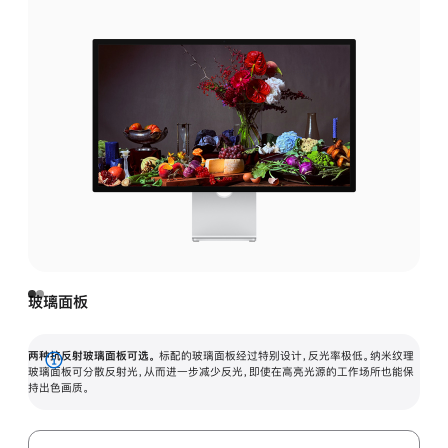
玻璃面板
两种抗反射玻璃面板可选。
标配的玻璃面板经过特别设计，反光率极低。纳米纹理
展
玻璃面板可分散反射光，从而进一步减少反光，即使在高亮光源的工作场所也能保
持出色画质。
开