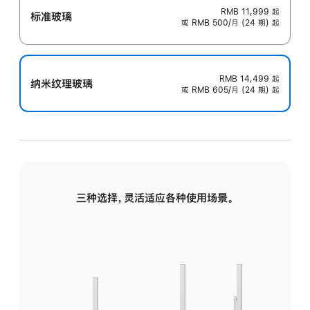
RMB 11,999
起
标准玻璃
或 RMB 500/月 (24 期) 起
RMB 14,499
起
纳米纹理玻璃
或 RMB 605/月 (24 期) 起
三种选择，灵活适应各种使用场景。
标