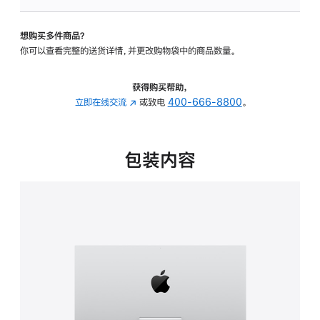
板
-
想购买多件商品？
可
你可以查看完整的送货详情，并更改购物袋中的商品数量。
调
倾
斜
获得购买帮助，
度
立即在线交流
(在
或致电
400-666-8800
。
的
新
支
窗
架
口
包装内容
的
中
分
打
期
开)
付
款
选
项)