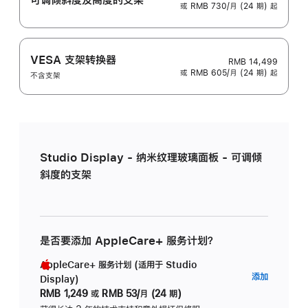
或 RMB 730/月 (24 期) 起
VESA 支架转换器
RMB 14,499
或 RMB 605/月 (24 期) 起
不含支架
Studio Display - 纳米纹理玻璃面板 - 可调倾
斜度的支架
是否要添加 AppleCare+ 服务计划？
AppleCare+ 服务计划 (适用于 Studio
AppleC
添加
Display)
服
RMB 1,249
或
RMB 53/月 (24 期)