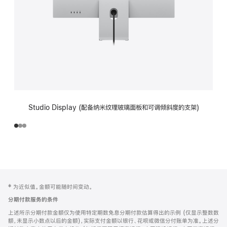
Studio Display (配备纳米纹理玻璃面板和可调倾斜度的支架)
网
脚
‡ 为近似值。金额可能随时间变动。
注
页
分期付款服务的条件
页
上述所示分期付款金额仅为使用特定期数免息分期付款估算得出的示例 (仅显示整数数
脚
额，未显示小数点以后的金额)，实际支付金额以银行、花呗或微信分付账单为准。上述分