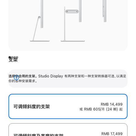
支架
选择你合用的支架。
Studio Display 有两种支架和一种支架转换器可选，以满足
展
你的各种安装需求。
开
RMB 14,499
可调倾斜度的支架
或 RMB 605/月 (24 期) 起
RMB 17,499
可调倾斜度及高‍度的支‍架