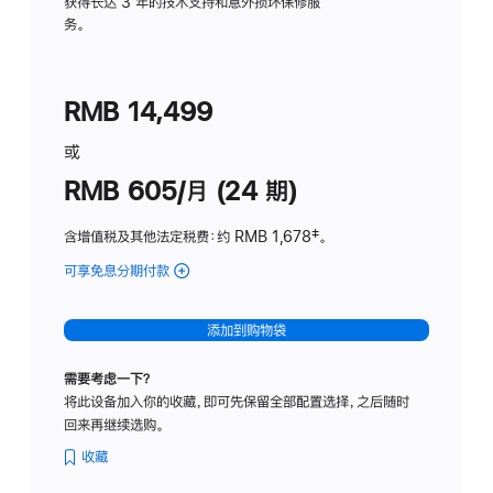
务
获得长达 3 年的技术支持和意外损坏保修服
务。
计
划
(适
RMB 14,499
用
于
或
Studio
RMB 605/月 (24 期)
Display
含增值税及其他法定税费
：约 RMB 1,678
脚
‡。
注
可享免息分期付款
(Studio
Display
-
添加到购物袋
纳
米
需要考虑一下？
纹
将此设备加入你的收藏，即可先保留全部配置选择，之后随时
理
回来再继续选购。
玻
璃
收藏
面