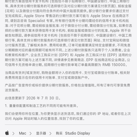
期付款方案由信用卡发卡机构 (包括但不限于招商银行、中国建设银行、中国工商银行
等，具体支持分期付款服务的可选择银行及对应分期付款方案请见付款页面)、蚂蚁金服
(花呗) 以及微信分付面向符合条件的中国大陆居民提供。部分银行会要求你通过支付
宝完成购买。Apple Store 零售店的分期付款方案可能与 Apple Store 在线商店不
同，请到店咨询 Specialist 专家。所有银行信用卡分期均需经你的信用卡发卡机构批
准；对于花呗分期，需经蚂蚁金服批准；对于微信分付分期，需经微信分付批准。如果你选
择的分期付款方案未获得信用卡发卡机构、蚂蚁金服或微信分付的批准，Apple 将不会
被告知原因。请参阅信用卡发卡机构 (包括但不限于招商银行、中国建设银行、中国工商
银行等，具体支持分期付款服务的可选择银行请见付款页面) 网站、支付宝网站和微信
分付服务页面，了解相关条件、费用和收费。订单可能需要满足特定金额要求，不同免息
分期期数对应的最低限额可能有所不同。上述分期付款服务只适用于个人消费者。企业
和教育机构客户、企业员工购买计划 (EPP) 和 Apple 员工购买计划 (EPP) 适用的分
期付款方案可能与上述方案不同，详情请参见教育商店、EPP 在线商店和企业商店。公
司信用卡无资格申请分期。招商银行分期付款单笔订单最高限额为 RMB 150000。
当商品有货并/或发货时，购物金额将计入你的信用卡、支付宝或微信分付账单。相关财
务费用将显示在你的信用卡对账单、支付宝或微信账户中。
产品按广告宣传价或标价提供分期付款服务。价格包含增值税。所有订单均可享受免费
送货服务。
此信息更新于 2026 年 7 月 30 日。
1. 重量依配置和制造工艺的不同而可能有所差异。
我们会使用你所在位置，为你更快显示送货选项。我们通过你的 IP 地址，或者你在上次
访问 Apple 网站时输入的位置信息，找到了你的位置。
Mac
显示器
购买 Studio Display