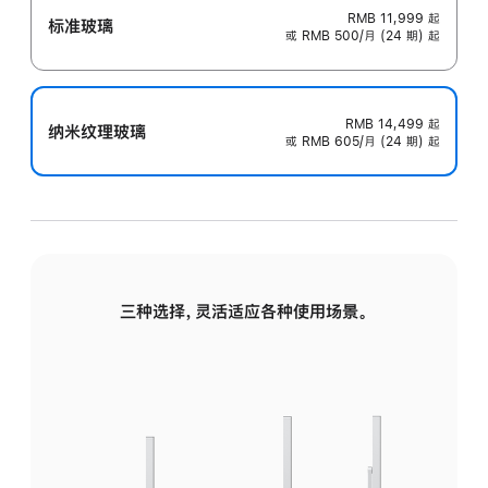
RMB 11,999
起
标准玻璃
或 RMB 500/月 (24 期) 起
RMB 14,499
起
纳米纹理玻璃
或 RMB 605/月 (24 期) 起
三种选择，灵活适应各种使用场景。
标