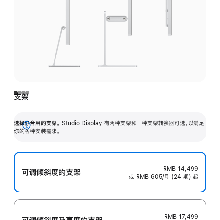
支架
选择你合用的支架。
Studio Display 有两种支架和一种支架转换器可选，以满足
展
你的各种安装需求。
开
RMB 14,499
可调倾斜度的支架
或 RMB 605/月 (24 期) 起
RMB 17,499
可调倾斜度及高‍度的支‍架