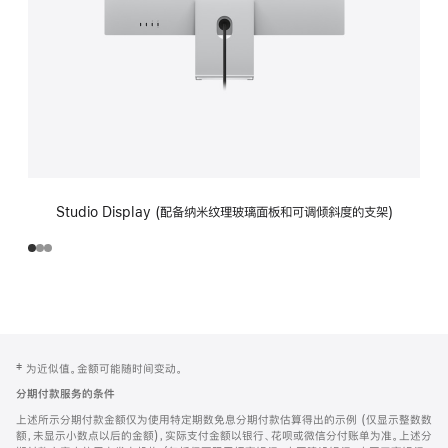
Studio Display (配备纳米纹理玻璃面板和可调倾斜度的支架)
网
脚
‡ 为近似值。金额可能随时间变动。
注
页
分期付款服务的条件
页
上述所示分期付款金额仅为使用特定期数免息分期付款估算得出的示例 (仅显示整数数
脚
额，未显示小数点以后的金额)，实际支付金额以银行、花呗或微信分付账单为准。上述分