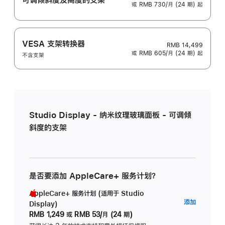
或 RMB 730/月 (24 期) 起
VESA 支架转换器
RMB 14,499
或 RMB 605/月 (24 期) 起
不含支架
Studio Display - 纳米纹理玻璃面板 - 可调倾
斜度的支架
是否要添加 AppleCare+ 服务计划？
AppleCare+ 服务计划 (适用于 Studio
AppleC
添加
Display)
服
RMB 1,249
或
RMB 53/月 (24 期)