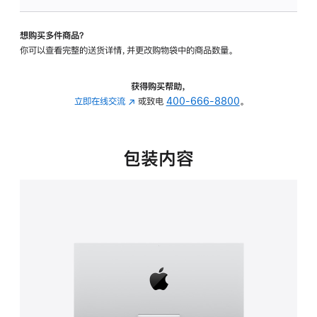
板
-
想购买多件商品？
可
你可以查看完整的送货详情，并更改购物袋中的商品数量。
调
倾
斜
获得购买帮助，
度
立即在线交流
(在
或致电
400-666-8800
。
的
新
支
窗
架
口
包装内容
的
中
分
打
期
开)
付
款
选
项)