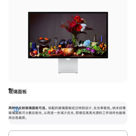
玻璃面板
两种抗反射玻璃面板可选。
标配的玻璃面板经过特别设计，反光率极低。纳米纹理
展
玻璃面板可分散反射光，从而进一步减少反光，即使在高亮光源的工作场所也能保
持出色画质。
开