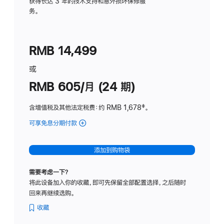
务
获得长达 3 年的技术支持和意外损坏保修服
务。
计
划
(适
RMB 14,499
用
于
或
Studio
RMB 605/月 (24 期)
Display
含增值税及其他法定税费
：约 RMB 1,678
脚
‡。
注
可享免息分期付款
(Studio
Display
-
添加到购物袋
纳
米
需要考虑一下？
纹
将此设备加入你的收藏，即可先保留全部配置选择，之后随时
理
回来再继续选购。
玻
璃
收藏
面