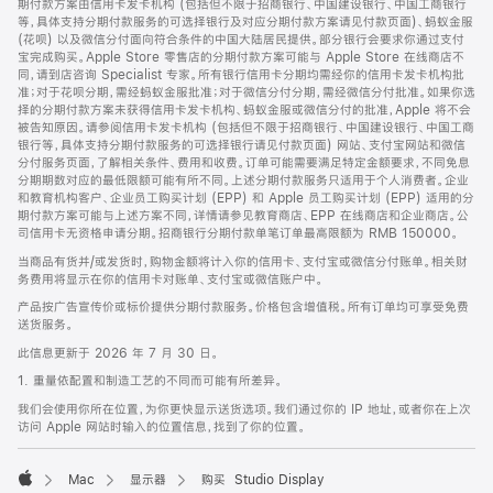
期付款方案由信用卡发卡机构 (包括但不限于招商银行、中国建设银行、中国工商银行
等，具体支持分期付款服务的可选择银行及对应分期付款方案请见付款页面)、蚂蚁金服
(花呗) 以及微信分付面向符合条件的中国大陆居民提供。部分银行会要求你通过支付
宝完成购买。Apple Store 零售店的分期付款方案可能与 Apple Store 在线商店不
同，请到店咨询 Specialist 专家。所有银行信用卡分期均需经你的信用卡发卡机构批
准；对于花呗分期，需经蚂蚁金服批准；对于微信分付分期，需经微信分付批准。如果你选
择的分期付款方案未获得信用卡发卡机构、蚂蚁金服或微信分付的批准，Apple 将不会
被告知原因。请参阅信用卡发卡机构 (包括但不限于招商银行、中国建设银行、中国工商
银行等，具体支持分期付款服务的可选择银行请见付款页面) 网站、支付宝网站和微信
分付服务页面，了解相关条件、费用和收费。订单可能需要满足特定金额要求，不同免息
分期期数对应的最低限额可能有所不同。上述分期付款服务只适用于个人消费者。企业
和教育机构客户、企业员工购买计划 (EPP) 和 Apple 员工购买计划 (EPP) 适用的分
期付款方案可能与上述方案不同，详情请参见教育商店、EPP 在线商店和企业商店。公
司信用卡无资格申请分期。招商银行分期付款单笔订单最高限额为 RMB 150000。
当商品有货并/或发货时，购物金额将计入你的信用卡、支付宝或微信分付账单。相关财
务费用将显示在你的信用卡对账单、支付宝或微信账户中。
产品按广告宣传价或标价提供分期付款服务。价格包含增值税。所有订单均可享受免费
送货服务。
此信息更新于 2026 年 7 月 30 日。
1. 重量依配置和制造工艺的不同而可能有所差异。
我们会使用你所在位置，为你更快显示送货选项。我们通过你的 IP 地址，或者你在上次
访问 Apple 网站时输入的位置信息，找到了你的位置。
Mac
显示器
购买 Studio Display