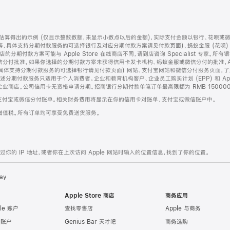
算得出的示例 (仅显示整数数额，未显示小数点以后的金额)，实际支付金额以银行、花呗或
等，具体支持分期付款服务的可选择银行及对应分期付款方案请见付款页面)、蚂蚁金服 (花呗
售店的分期付款方案可能与 Apple Store 在线商店不同，请到店咨询 Specialist 专
分付批准。如果你选择的分期付款方案未获得信用卡发卡机构、蚂蚁金服或微信分付的批准，Ap
具体支持分期付款服务的可选择银行请见付款页面) 网站、支付宝网站和微信分付服务页面，
期付款服务只适用于个人消费者。企业和教育机构客户、企业员工购买计划 (EPP) 和 Appl
企业商店。公司信用卡无资格申请分期。招商银行分期付款单笔订单最高限额为 RMB 150000
支付宝或微信分付账单。相关财务费用将显示在你的信用卡对账单、支付宝或微信账户中。
增值税。所有订单均可享受免费送货服务。
的 IP 地址，或者你在上次访问 Apple 网站时输入的位置信息，找到了你的位置。
ay
Apple Store 商店
商务应用
le 账户
查找零售店
Apple 与商务
e 账户
Genius Bar 天才吧
商务选购