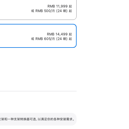
RMB 11,999
起
或 RMB 500/月 (24 期) 起
RMB 14,499
起
或 RMB 605/月 (24 期) 起
配可调倾斜度及高度的支架，额外增加 105
VESA 支架转换器
 有两种支架和一种支架转换器可选，以满足你的各种安装需求。
毫米的高度调节范围。
容的支架 (未随附)