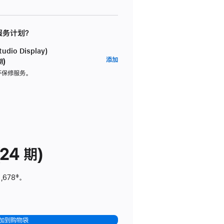
 服务计划？
dio Display)
AppleCare+
添加
期)
服
坏保修服务。
务
计
划
(适
用
于
24 期)
Studio
Display)
,678
脚
‡。
注
加到购物袋