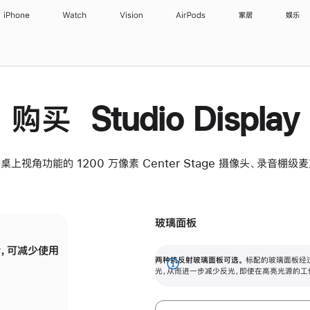
iPhone
Watch
Vision
AirPods
家居
娱乐
购买 Studio Display
桌上视角功能的 1200 万像素 Center Stage 摄像头、录音棚
玻璃面板
，可减少使用
纳米纹理玻璃面板可进一步减少反光，即使在
两种抗反射玻璃面板可选。
标配的玻璃面板经
。
有高亮光源的场所使用，也能保持出色画质。
展
光，从而进一步减少反光，即使在高亮光源的工
开