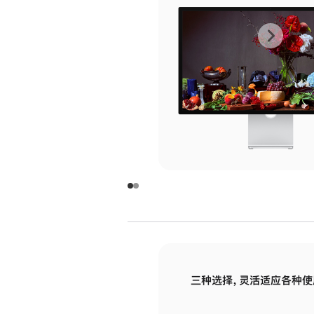
上
下
一
一
张
张
图
图
库
库
图
图
片
片
-
-
玻
玻
璃
璃
三种选择，灵活适应各种使
面
面
板
板