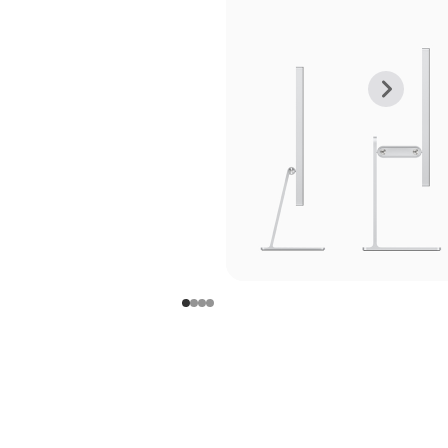
上
下
一
一
张
张
图
图
库
库
图
图
片
片
-
-
支
支
架
架