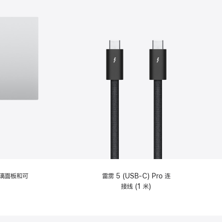
选
项)
理玻璃面板和可
雷雳 5 (USB-C) Pro 连
接线 (1 米)