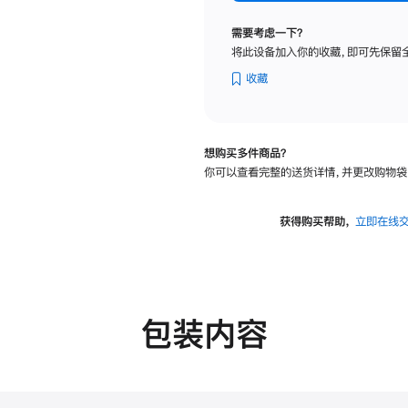
纳
米
需要考虑一下？
纹
将此设备加入你的收藏，即可先保留
理
玻
收藏
璃
面
板
想购买多件商品？
-
你可以查看完整的送货详情，并更改购物袋
可
调
倾
获得购买帮助，
立即在线
斜
度
的
支
架
包装内容
的
分
期
付
款