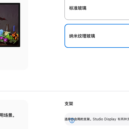
标准玻璃
纳米纹理玻璃
支架
用场景。
标配可调倾斜度的支架，提供 30 度的倾斜度
选
选择你合用的支架。
Studio Display
调节范围。
展