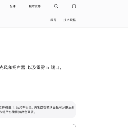
配件
技术支持
概览
技术规格
级麦克风和扬声器，以及雷雳 5 端口。
过特别设计，反光率极低。纳米纹理玻璃面板可分散反射
作场所也能保持出色画质。