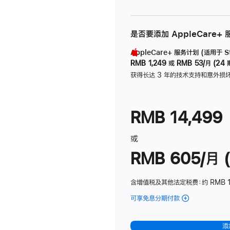
是否要添加 AppleCare+
AppleCare+ 服务计划 (适用于 Stu
RMB 1,249
或
RMB 53/月 (24 
获得长达 3 年的技术支持和意外损
RMB 14,499
或
RMB 605/月 (
含增值税及其他法定税费
：约 RMB 1
可享免息分期付款
(Studio
Display
-
添