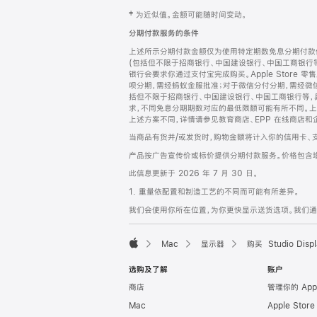
网
脚
‡ 为近似值。金额可能随时间变动。
注
页
分期付款服务的条件
页
上述所示分期付款金额仅为使用特定期数免息分期付款估
脚
(包括但不限于招商银行、中国建设银行、中国工商银行
银行会要求你通过支付宝完成购买。Apple Store 零
呗分期，需经蚂蚁金服批准；对于微信分付分期，需经微信
括但不限于招商银行、中国建设银行、中国工商银行等，
求，不同免息分期期数对应的最低限额可能有所不同。上述分
上述方案不同，详情请参见教育商店、EPP 在线商店和
当商品有货并/或发货时，购物金额将计入你的信用卡、
产品按广告宣传价或标价提供分期付款服务。价格包含
此信息更新于 2026 年 7 月 30 日。
1. 重量依配置和制造工艺的不同而可能有所差异。
我们会使用你所在位置，为你更快显示送货选项。我们通过你
Mac
显示器
购买 Studio Displ
Apple
选购及了解
账户
商店
管理你的 App
Mac
Apple Stor