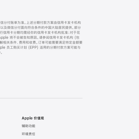
微信分付账单为准。上述分期付款方案由信用卡发卡机构
) 以及微信分付面向符合条件的中国大陆居民提供。部分
家。所有银行信用卡分期均需经你的信用卡发卡机构批准；对于花
ple 将不会被告知原因。请参阅信用卡发卡机构 (包
了解相关条件、费用和收费。订单可能需要满足特定金额要
e 员工购买计划 (EPP) 适用的分期付款方案可能与
。
Apple 价值观
辅助功能
环境责任