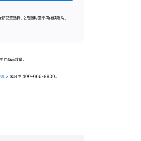
全部配置选择，之后随时回来再继续选购。
中的商品数量。
交流
(在
或致电
400-666-8800。
新
窗
口
中
打
开)