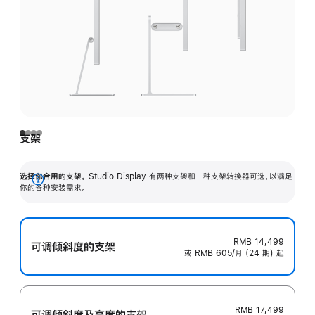
支架
选择你合用的支架。
Studio Display 有两种支架和一种支架转换器可选，以满足
展
你的各种安装需求。
开
RMB 14,499
可调倾斜度的支架
或 RMB 605/月 (24 期) 起
RMB 17,499
可调倾斜度及高‍度的支‍架