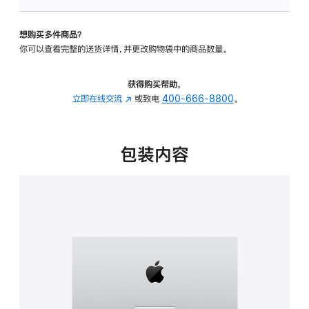
板
-
想购买多件商品？
可
你可以查看完整的送货详情，并更改购物袋中的商品数量。
调
倾
斜
获得购买帮助，
度
立即在线交流
(在
或致电
400-666-8800
。
的
新
支
窗
架
口
包装内容
的
中
分
打
期
开)
付
款
选
项)