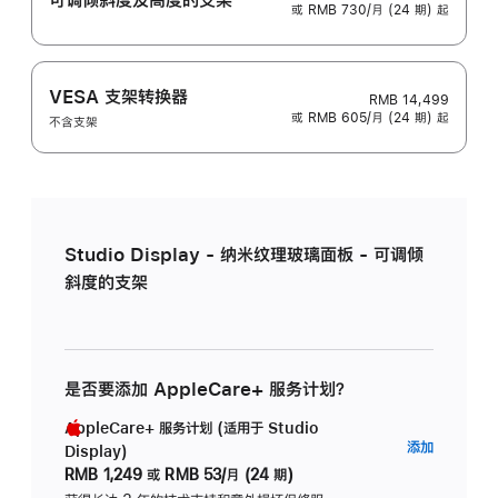
或 RMB 730/月 (24 期) 起
VESA 支架转换器
RMB 14,499
或 RMB 605/月 (24 期) 起
不含支架
Studio Display - 纳米纹理玻璃面板 - 可调倾
斜度的支架
是否要添加 AppleCare+ 服务计划？
AppleCare+ 服务计划 (适用于 Studio
AppleC
添加
Display)
服
RMB 1,249
或
RMB 53/月 (24 期)