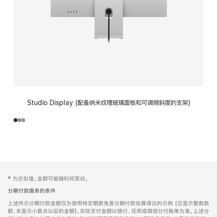
Studio Display (配备纳米纹理玻璃面板和可调倾斜度的支架)
网
脚
‡ 为近似值。金额可能随时间变动。
注
页
分期付款服务的条件
页
上述所示分期付款金额仅为使用特定期数免息分期付款估算得出的示例 (仅显示整数数
脚
额，未显示小数点以后的金额)，实际支付金额以银行、花呗或微信分付账单为准。上述分