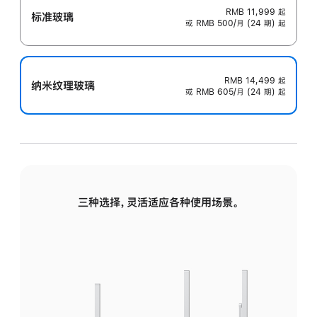
RMB 11,999
起
标准玻璃
或 RMB 500/月 (24 期) 起
RMB 14,499
起
纳米纹理玻璃
或 RMB 605/月 (24 期) 起
三种选择，灵活适应各种使用场景。
标