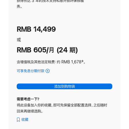
务
获得长达 3 年的技术支持和意外损坏保修服
务。
计
划
(适
RMB 14,499
用
于
或
Studio
RMB 605/月 (24 期)
Display
含增值税及其他法定税费
：约 RMB 1,678
脚
‡。
注
可享免息分期付款
(Studio
Display
-
添加到购物袋
纳
米
需要考虑一下？
纹
将此设备加入你的收藏，即可先保留全部配置选择，之后随时
理
回来再继续选购。
玻
璃
收藏
面