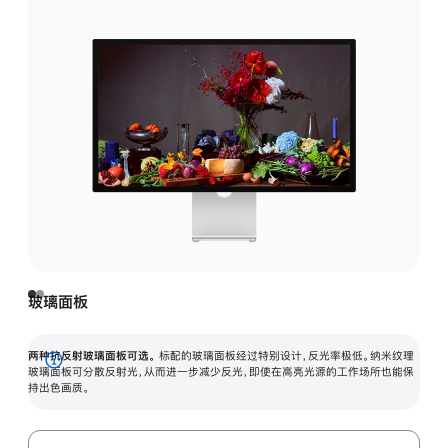
玻璃面板
两种抗反射玻璃面板可选。
标配的玻璃面板经过特别设计，反光率极低。纳米纹理
展
玻璃面板可分散反射光，从而进一步减少反光，即使在高亮光源的工作场所也能保
持出色画质。
开