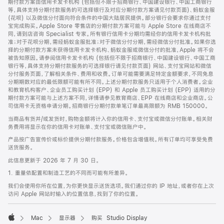
期付款方案由信用卡发卡机构 (包括但不限于招商银行、中国建设银行、中国工商银行
等，具体支持分期付款服务的可选择银行及对应分期付款方案请见付款页面)、蚂蚁金服
(花呗) 以及微信分付面向符合条件的中国大陆居民提供。部分银行会要求你通过支付
宝完成购买。Apple Store 零售店的分期付款方案可能与 Apple Store 在线商店不
同，请到店咨询 Specialist 专家。所有银行信用卡分期均需经你的信用卡发卡机构批
准；对于花呗分期，需经蚂蚁金服批准；对于微信分付分期，需经微信分付批准。如果你选
择的分期付款方案未获得信用卡发卡机构、蚂蚁金服或微信分付的批准，Apple 将不会
被告知原因。请参阅信用卡发卡机构 (包括但不限于招商银行、中国建设银行、中国工商
银行等，具体支持分期付款服务的可选择银行请见付款页面) 网站、支付宝网站和微信
分付服务页面，了解相关条件、费用和收费。订单可能需要满足特定金额要求，不同免息
分期期数对应的最低限额可能有所不同。上述分期付款服务只适用于个人消费者。企业
和教育机构客户、企业员工购买计划 (EPP) 和 Apple 员工购买计划 (EPP) 适用的分
期付款方案可能与上述方案不同，详情请参见教育商店、EPP 在线商店和企业商店。公
司信用卡无资格申请分期。招商银行分期付款单笔订单最高限额为 RMB 150000。
当商品有货并/或发货时，购物金额将计入你的信用卡、支付宝或微信分付账单。相关财
务费用将显示在你的信用卡对账单、支付宝或微信账户中。
产品按广告宣传价或标价提供分期付款服务。价格包含增值税。所有订单均可享受免费
送货服务。
此信息更新于 2026 年 7 月 30 日。
1. 重量依配置和制造工艺的不同而可能有所差异。
我们会使用你所在位置，为你更快显示送货选项。我们通过你的 IP 地址，或者你在上次
访问 Apple 网站时输入的位置信息，找到了你的位置。
Mac
显示器
购买 Studio Display