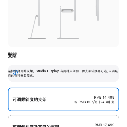
支架
选择你合用的支架。
Studio Display 有两种支架和一种支架转换器可选，以满足
展
你的各种安装需求。
开
RMB 14,499
可调倾斜度的支架
或 RMB 605/月 (24 期) 起
RMB 17,499
可调倾斜度及高‍度的支‍架