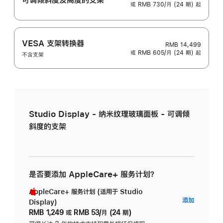
或 RMB 730/月 (24 期) 起
VESA 支架转换器
RMB 14,499
或 RMB 605/月 (24 期) 起
不含支架
Studio Display - 纳米纹理玻璃面板 - 可调倾
斜度的支架
是否要添加 AppleCare+ 服务计划？
AppleCare+ 服务计划 (适用于 Studio
AppleC
添加
Display)
服
RMB 1,249
或
RMB 53/月 (24 期)