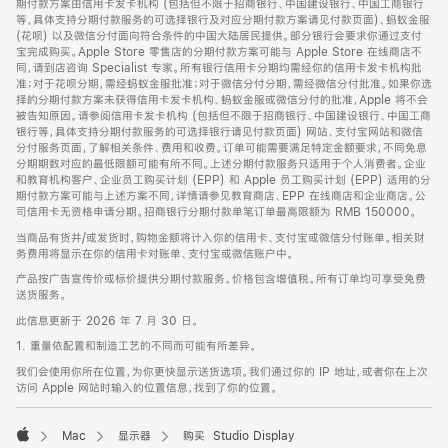
期付款方案由信用卡发卡机构 (包括但不限于招商银行、中国建设银行、中国工商银行
等，具体支持分期付款服务的可选择银行及对应分期付款方案请见付款页面)、蚂蚁金服
(花呗) 以及微信分付面向符合条件的中国大陆居民提供。部分银行会要求你通过支付
宝完成购买。Apple Store 零售店的分期付款方案可能与 Apple Store 在线商店不
同，请到店咨询 Specialist 专家。所有银行信用卡分期均需经你的信用卡发卡机构批
准；对于花呗分期，需经蚂蚁金服批准；对于微信分付分期，需经微信分付批准。如果你选
择的分期付款方案未获得信用卡发卡机构、蚂蚁金服或微信分付的批准，Apple 将不会
被告知原因。请参阅信用卡发卡机构 (包括但不限于招商银行、中国建设银行、中国工商
银行等，具体支持分期付款服务的可选择银行请见付款页面) 网站、支付宝网站和微信
分付服务页面，了解相关条件、费用和收费。订单可能需要满足特定金额要求，不同免息
分期期数对应的最低限额可能有所不同。上述分期付款服务只适用于个人消费者。企业
和教育机构客户、企业员工购买计划 (EPP) 和 Apple 员工购买计划 (EPP) 适用的分
期付款方案可能与上述方案不同，详情请参见教育商店、EPP 在线商店和企业商店。公
司信用卡无资格申请分期。招商银行分期付款单笔订单最高限额为 RMB 150000。
当商品有货并/或发货时，购物金额将计入你的信用卡、支付宝或微信分付账单。相关财
务费用将显示在你的信用卡对账单、支付宝或微信账户中。
产品按广告宣传价或标价提供分期付款服务。价格包含增值税。所有订单均可享受免费
送货服务。
此信息更新于 2026 年 7 月 30 日。
1. 重量依配置和制造工艺的不同而可能有所差异。
我们会使用你所在位置，为你更快显示送货选项。我们通过你的 IP 地址，或者你在上次
访问 Apple 网站时输入的位置信息，找到了你的位置。
Mac
显示器
购买 Studio Display