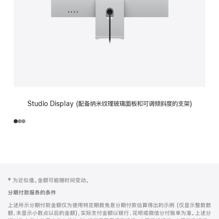
Studio Display (配备纳米纹理玻璃面板和可调倾斜度的支架)
网
脚
‡ 为近似值。金额可能随时间变动。
注
页
分期付款服务的条件
页
上述所示分期付款金额仅为使用特定期数免息分期付款估算得出的示例 (仅显示整数数
脚
额，未显示小数点以后的金额)，实际支付金额以银行、花呗或微信分付账单为准。上述分