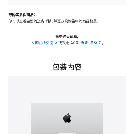
板
-
想购买多件商品？
可
你可以查看完整的送货详情，并更改购物袋中的商品数量。
调
倾
斜
获得购买帮助，
度
立即在线交流
(在
或致电
400-666-8800
。
的
新
支
窗
架
口
包装内容
的
中
分
打
期
开)
付
款
选
项)