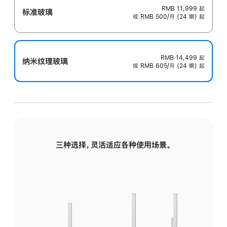
RMB 11,999
起
标准玻璃
或 RMB 500/月 (24 期) 起
RMB 14,499
起
纳米纹理玻璃
或 RMB 605/月 (24 期) 起
三种选择，灵活适应各种使用场景。
标