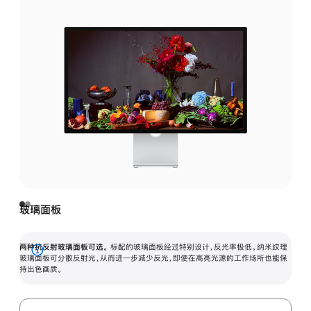
玻璃面板
两种抗反射玻璃面板可选。
标配的玻璃面板经过特别设计，反光率极低。纳米纹理
展
玻璃面板可分散反射光，从而进一步减少反光，即使在高亮光源的工作场所也能保
持出色画质。
开