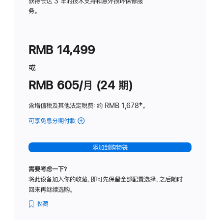
务
获得长达 3 年的技术支持和意外损坏保修服
务。
计
划
(适
RMB 14,499
用
于
或
Studio
RMB 605/月 (24 期)
Display
含增值税及其他法定税费
：约 RMB 1,678
脚
‡。
注
可享免息分期付款
(Studio
Display
-
添加到购物袋
纳
米
需要考虑一下？
纹
将此设备加入你的收藏，即可先保留全部配置选择，之后随时
理
回来再继续选购。
玻
璃
收藏
面