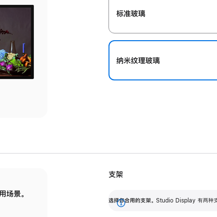
标准玻璃
纳米纹理玻璃
支架
用场景。
标配可调倾斜度的支架，提供 30 度的倾斜度
选
选择你合用的支架。
Studio Display
调节范围。
展