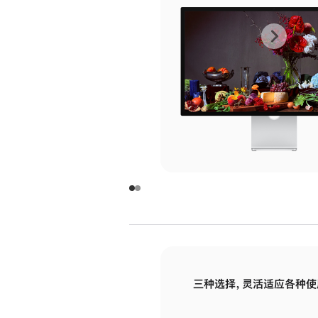
上
下
一
一
张
张
图
图
库
库
图
图
片
片
-
-
玻
玻
璃
璃
三种选择，灵活适应各种使
面
面
板
板