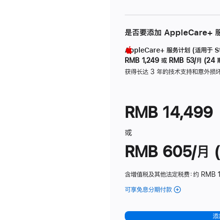
是否要添加 AppleCare+
AppleCare+ 服务计划 (适用于 Stu
RMB 1,249
或
RMB 53/月 (24 
获得长达 3 年的技术支持和意外损
RMB 14,499
或
RMB 605/月 (
含增值税及其他法定税费
：约 RMB 1
可享免息分期付款
(Studio
Display
-
添