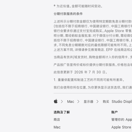
网
脚
‡ 为近似值。金额可能随时间变动。
注
页
分期付款服务的条件
页
上述所示分期付款金额仅为使用特定期数免息分期付款估
脚
(包括但不限于招商银行、中国建设银行、中国工商银行
银行会要求你通过支付宝完成购买。Apple Store 零
呗分期，需经蚂蚁金服批准；对于微信分付分期，需经微信
括但不限于招商银行、中国建设银行、中国工商银行等，
求，不同免息分期期数对应的最低限额可能有所不同。上述分
上述方案不同，详情请参见教育商店、EPP 在线商店和
当商品有货并/或发货时，购物金额将计入你的信用卡、
产品按广告宣传价或标价提供分期付款服务。价格包含
此信息更新于 2026 年 7 月 30 日。
1. 重量依配置和制造工艺的不同而可能有所差异。
我们会使用你所在位置，为你更快显示送货选项。我们通过你
Mac
显示器
购买 Studio Displ
Apple
选购及了解
账户
商店
管理你的 App
Mac
Apple Stor