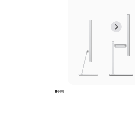
上
下
一
一
张
张
图
图
库
库
图
图
片
片
-
-
支
支
架
架