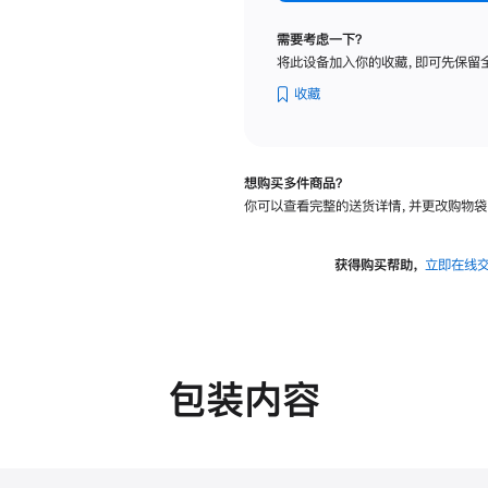
纳
米
需要考虑一下？
纹
将此设备加入你的收藏，即可先保留
理
玻
收藏
璃
面
板
想购买多件商品？
-
你可以查看完整的送货详情，并更改购物袋
可
调
倾
获得购买帮助，
立即在线
斜
度
的
支
架
包装内容
的
分
期
付
款