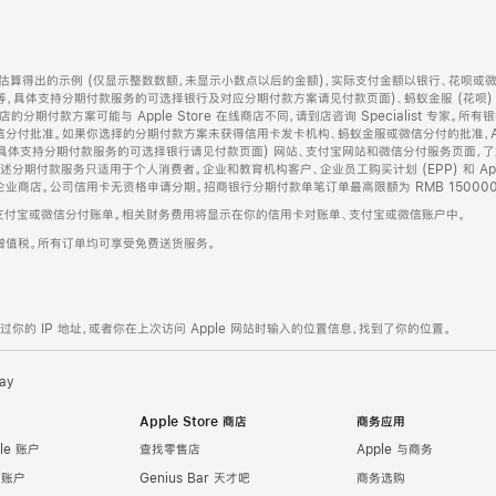
算得出的示例 (仅显示整数数额，未显示小数点以后的金额)，实际支付金额以银行、花呗或
等，具体支持分期付款服务的可选择银行及对应分期付款方案请见付款页面)、蚂蚁金服 (花呗
售店的分期付款方案可能与 Apple Store 在线商店不同，请到店咨询 Specialist 专
分付批准。如果你选择的分期付款方案未获得信用卡发卡机构、蚂蚁金服或微信分付的批准，Ap
具体支持分期付款服务的可选择银行请见付款页面) 网站、支付宝网站和微信分付服务页面，
期付款服务只适用于个人消费者。企业和教育机构客户、企业员工购买计划 (EPP) 和 Appl
企业商店。公司信用卡无资格申请分期。招商银行分期付款单笔订单最高限额为 RMB 150000
支付宝或微信分付账单。相关财务费用将显示在你的信用卡对账单、支付宝或微信账户中。
增值税。所有订单均可享受免费送货服务。
的 IP 地址，或者你在上次访问 Apple 网站时输入的位置信息，找到了你的位置。
ay
Apple Store 商店
商务应用
le 账户
查找零售店
Apple 与商务
e 账户
Genius Bar 天才吧
商务选购