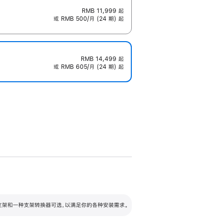
RMB 11,999
起
或 RMB 500/月 (24 期) 起
RMB 14,499
起
或 RMB 605/月 (24 期) 起
配可调倾斜度及高度的支架，额外增加 105
VESA 支架转换器
 有两种支架和一种支架转换器可选，以满足你的各种安装需求。
毫米的高度调节范围。
容的支架 (未随附)