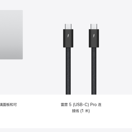
选
项)
理玻璃面板和可
雷雳 5 (USB-C) Pro 连
接线 (1 米)