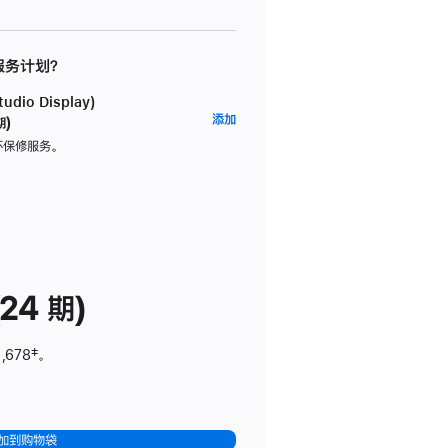
 服务计划？
dio Display)
AppleCare+
添加
期)
服
坏保修服务。
务
计
划
(适
用
于
24 期)
Studio
Display)
,678
脚
‡。
注
加到购物袋