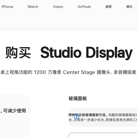
iPhone
Watch
Vision
AirPods
家居
娱乐
购买 Studio Display
桌上视角功能的 1200 万像素 Center Stage 摄像头、录音棚
玻璃面板
，可减少使用
纳米纹理玻璃面板可进一步减少反光，即使在
两种抗反射玻璃面板可选。
标配的玻璃面板经
。
有高亮光源的场所使用，也能保持出色画质。
展
光，从而进一步减少反光，即使在高亮光源的工
开