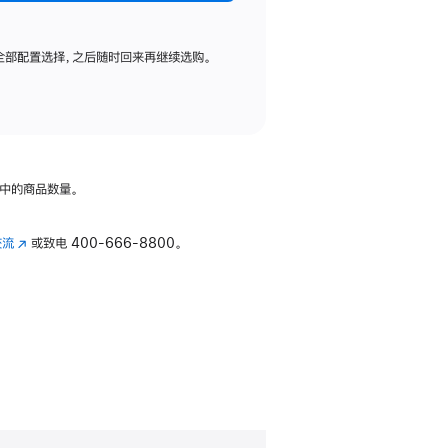
全部配置选择，之后随时回来再继续选购。
中的商品数量。
交流
(在
或致电
400-666-8800。
新
窗
口
中
打
开)