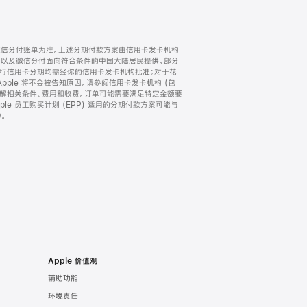
微信分付账单为准。上述分期付款方案由信用卡发卡机构
) 以及微信分付面向符合条件的中国大陆居民提供。部分
家。所有银行信用卡分期均需经你的信用卡发卡机构批准；对于花
ple 将不会被告知原因。请参阅信用卡发卡机构 (包
了解相关条件、费用和收费。订单可能需要满足特定金额要
e 员工购买计划 (EPP) 适用的分期付款方案可能与
。
Apple 价值观
辅助功能
环境责任