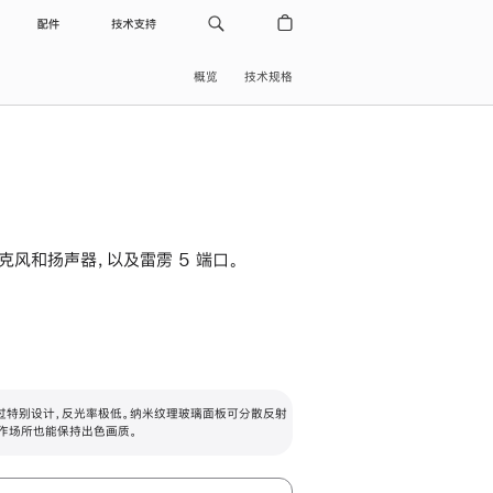
配件
技术支持
概览
技术规格
级麦克风和扬声器，以及雷雳 5 端口。
过特别设计，反光率极低。纳米纹理玻璃面板可分散反射
作场所也能保持出色画质。