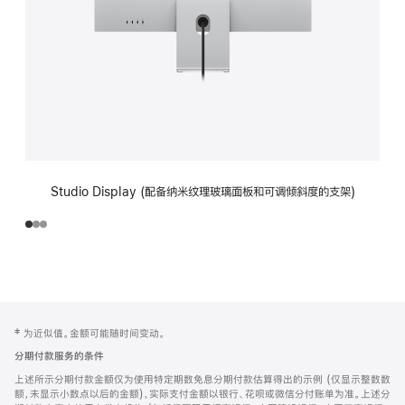
Studio Display (配备纳米纹理玻璃面板和可调倾斜度的支架)
网
脚
‡ 为近似值。金额可能随时间变动。
注
页
分期付款服务的条件
页
上述所示分期付款金额仅为使用特定期数免息分期付款估算得出的示例 (仅显示整数数
脚
额，未显示小数点以后的金额)，实际支付金额以银行、花呗或微信分付账单为准。上述分