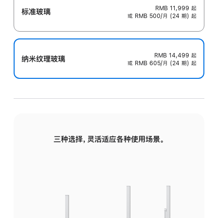
RMB 11,999
起
标准玻璃
或 RMB 500/月 (24 期) 起
RMB 14,499
起
纳米纹理玻璃
或 RMB 605/月 (24 期) 起
三种选择，灵活适应各种使用场景。
标