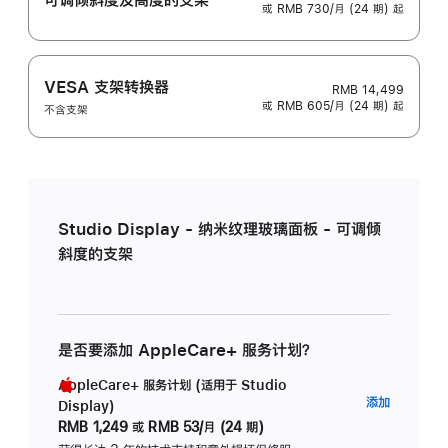
或 RMB 730/月 (24 期) 起
VESA 支架转换器
RMB 14,499
或 RMB 605/月 (24 期) 起
不含支架
Studio Display - 纳米纹理玻璃面板 - 可调倾
斜度的支架
是否要添加 AppleCare+ 服务计划？
AppleCare+ 服务计划 (适用于 Studio
AppleC
添加
Display)
服
RMB 1,249
或
RMB 53/月 (24 期)