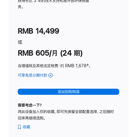
务
获得长达 3 年的技术支持和意外损坏保修服
务。
计
划
(适
RMB 14,499
用
于
或
Studio
RMB 605/月 (24 期)
Display
含增值税及其他法定税费
：约 RMB 1,678
脚
‡。
注
可享免息分期付款
(Studio
Display
-
添加到购物袋
纳
米
需要考虑一下？
纹
将此设备加入你的收藏，即可先保留全部配置选择，之后随时
理
回来再继续选购。
玻
璃
收藏
面