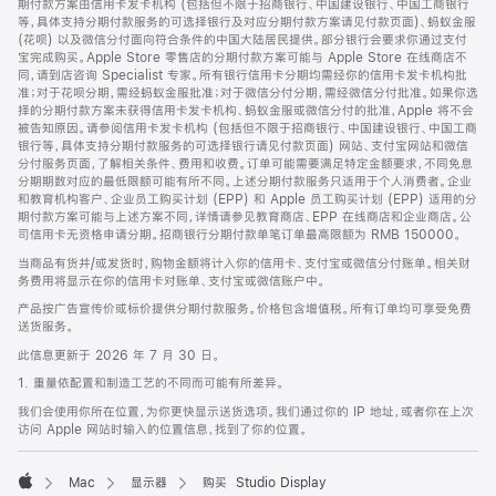
期付款方案由信用卡发卡机构 (包括但不限于招商银行、中国建设银行、中国工商银行
等，具体支持分期付款服务的可选择银行及对应分期付款方案请见付款页面)、蚂蚁金服
(花呗) 以及微信分付面向符合条件的中国大陆居民提供。部分银行会要求你通过支付
宝完成购买。Apple Store 零售店的分期付款方案可能与 Apple Store 在线商店不
同，请到店咨询 Specialist 专家。所有银行信用卡分期均需经你的信用卡发卡机构批
准；对于花呗分期，需经蚂蚁金服批准；对于微信分付分期，需经微信分付批准。如果你选
择的分期付款方案未获得信用卡发卡机构、蚂蚁金服或微信分付的批准，Apple 将不会
被告知原因。请参阅信用卡发卡机构 (包括但不限于招商银行、中国建设银行、中国工商
银行等，具体支持分期付款服务的可选择银行请见付款页面) 网站、支付宝网站和微信
分付服务页面，了解相关条件、费用和收费。订单可能需要满足特定金额要求，不同免息
分期期数对应的最低限额可能有所不同。上述分期付款服务只适用于个人消费者。企业
和教育机构客户、企业员工购买计划 (EPP) 和 Apple 员工购买计划 (EPP) 适用的分
期付款方案可能与上述方案不同，详情请参见教育商店、EPP 在线商店和企业商店。公
司信用卡无资格申请分期。招商银行分期付款单笔订单最高限额为 RMB 150000。
当商品有货并/或发货时，购物金额将计入你的信用卡、支付宝或微信分付账单。相关财
务费用将显示在你的信用卡对账单、支付宝或微信账户中。
产品按广告宣传价或标价提供分期付款服务。价格包含增值税。所有订单均可享受免费
送货服务。
此信息更新于 2026 年 7 月 30 日。
1. 重量依配置和制造工艺的不同而可能有所差异。
我们会使用你所在位置，为你更快显示送货选项。我们通过你的 IP 地址，或者你在上次
访问 Apple 网站时输入的位置信息，找到了你的位置。
Mac
显示器
购买 Studio Display