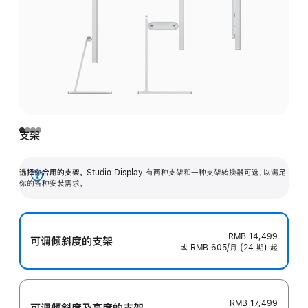
支架
选择你合用的支架。
Studio Display 有两种支架和一种支架转换器可选，以满足
展
你的各种安装需求。
开
RMB 14,499
可调倾斜度的支架
或 RMB 605/月 (24 期) 起
RMB 17,499
可调倾斜度及高‍度的支‍架