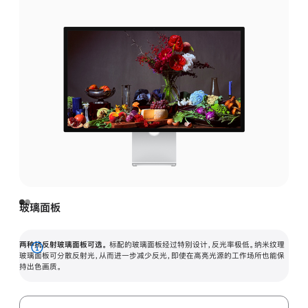
玻璃面板
两种抗反射玻璃面板可选。
标配的玻璃面板经过特别设计，反光率极低。纳米纹理
展
玻璃面板可分散反射光，从而进一步减少反光，即使在高亮光源的工作场所也能保
持出色画质。
开