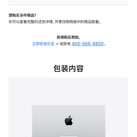
板
-
想购买多件商品？
可
你可以查看完整的送货详情，并更改购物袋中的商品数量。
调
倾
斜
获得购买帮助，
度
立即在线交流
(在
或致电
400-666-8800
。
的
新
支
窗
架
口
包装内容
的
中
分
打
期
开)
付
款
选
项)