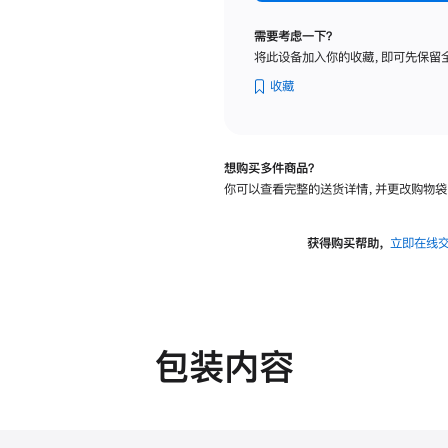
纳
米
需要考虑一下？
纹
将此设备加入你的收藏，即可先保留
理
玻
收藏
璃
面
板
想购买多件商品？
-
你可以查看完整的送货详情，并更改购物袋
可
调
倾
获得购买帮助，
立即在线
斜
度
的
支
架
包装内容
的
分
期
付
款