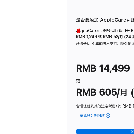
是否要添加 AppleCare+
AppleCare+ 服务计划 (适用于 Stu
RMB 1,249
或
RMB 53/月 (24 
获得长达 3 年的技术支持和意外损
RMB 14,499
或
RMB 605/月 (
含增值税及其他法定税费
：约 RMB 1
可享免息分期付款
(Studio
Display
-
添