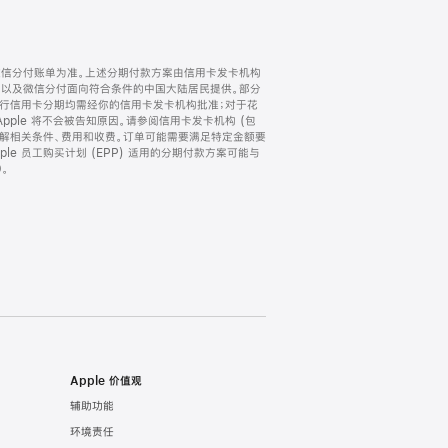
微信分付账单为准。上述分期付款方案由信用卡发卡机构
) 以及微信分付面向符合条件的中国大陆居民提供。部分
家。所有银行信用卡分期均需经你的信用卡发卡机构批准；对于花
ple 将不会被告知原因。请参阅信用卡发卡机构 (包
了解相关条件、费用和收费。订单可能需要满足特定金额要
e 员工购买计划 (EPP) 适用的分期付款方案可能与
。
Apple 价值观
辅助功能
环境责任