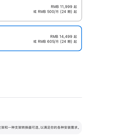
RMB 11,999
起
或 RMB 500/月 (24 期) 起
RMB 14,499
起
或 RMB 605/月 (24 期) 起
配可调倾斜度及高度的支架，额外增加 105
VESA 支架转换器
 有两种支架和一种支架转换器可选，以满足你的各种安装需求。
毫米的高度调节范围。
容的支架 (未随附)