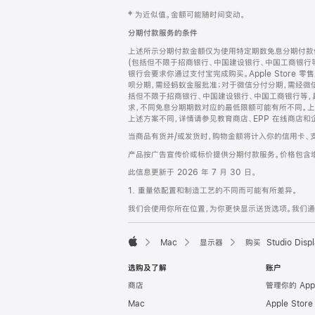
网
脚
‡ 为近似值。金额可能随时间变动。
注
页
分期付款服务的条件
页
上述所示分期付款金额仅为使用特定期数免息分期付款估
脚
(包括但不限于招商银行、中国建设银行、中国工商银行
银行会要求你通过支付宝完成购买。Apple Store 零
呗分期，需经蚂蚁金服批准；对于微信分付分期，需经微信
括但不限于招商银行、中国建设银行、中国工商银行等，
求，不同免息分期期数对应的最低限额可能有所不同。上述分
上述方案不同，详情请参见教育商店、EPP 在线商店和
当商品有货并/或发货时，购物金额将计入你的信用卡、
产品按广告宣传价或标价提供分期付款服务。价格包含
此信息更新于 2026 年 7 月 30 日。
1. 重量依配置和制造工艺的不同而可能有所差异。
我们会使用你所在位置，为你更快显示送货选项。我们通过你
Mac
显示器
购买 Studio Displ
Apple
选购及了解
账户
商店
管理你的 App
Mac
Apple Stor