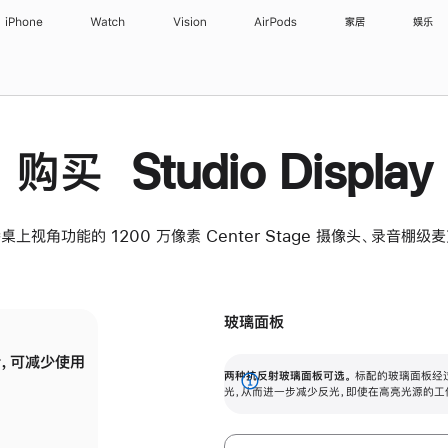
iPhone
Watch
Vision
AirPods
家居
娱乐
购买 Studio Display
桌上视角功能的 1200 万像素 Center Stage 摄像头、录音棚
玻璃面板
，可减少使用
纳米纹理玻璃面板可进一步减少反光，即使在
两种抗反射玻璃面板可选。
标配的玻璃面板经
。
有高亮光源的场所使用，也能保持出色画质。
展
光，从而进一步减少反光，即使在高亮光源的工
开