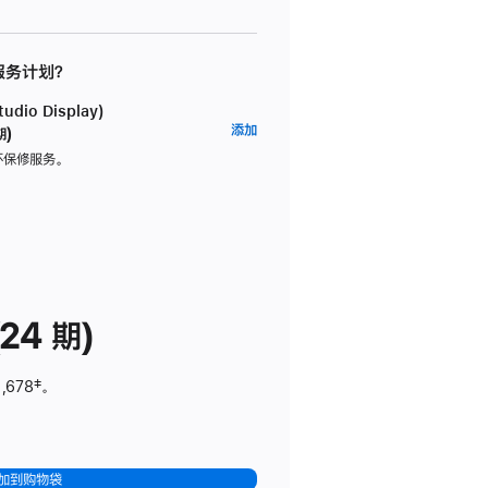
 服务计划？
dio Display)
AppleCare+
添加
期)
服
坏保修服务。
务
计
划
(适
用
于
24 期)
Studio
Display)
,678
脚
‡。
注
加到购物袋