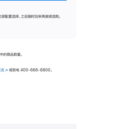
全部配置选择，之后随时回来再继续选购。
中的商品数量。
交流
(在
或致电
400-666-8800。
新
窗
口
中
打
开)