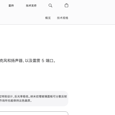
配件
技术支持
概览
技术规格
级麦克风和扬声器，以及雷雳 5 端口。
过特别设计，反光率极低。纳米纹理玻璃面板可分散反射
作场所也能保持出色画质。