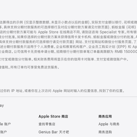
算得出的示例 (仅显示整数数额，未显示小数点以后的金额)，实际支付金额以银行、花呗或
等，具体支持分期付款服务的可选择银行及对应分期付款方案请见付款页面)、蚂蚁金服 (花呗
售店的分期付款方案可能与 Apple Store 在线商店不同，请到店咨询 Specialist 专
分付批准。如果你选择的分期付款方案未获得信用卡发卡机构、蚂蚁金服或微信分付的批准，Ap
具体支持分期付款服务的可选择银行请见付款页面) 网站、支付宝网站和微信分付服务页面，
期付款服务只适用于个人消费者。企业和教育机构客户、企业员工购买计划 (EPP) 和 Appl
企业商店。公司信用卡无资格申请分期。招商银行分期付款单笔订单最高限额为 RMB 150000
支付宝或微信分付账单。相关财务费用将显示在你的信用卡对账单、支付宝或微信账户中。
增值税。所有订单均可享受免费送货服务。
的 IP 地址，或者你在上次访问 Apple 网站时输入的位置信息，找到了你的位置。
ay
Apple Store 商店
商务应用
le 账户
查找零售店
Apple 与商务
e 账户
Genius Bar 天才吧
商务选购