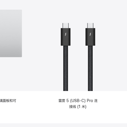
选
项)
理玻璃面板和可
雷雳 5 (USB-C) Pro 连
接线 (1 米)