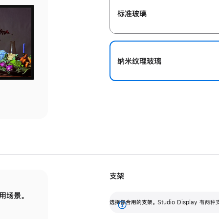
标准玻璃
纳米纹理玻璃
支架
用场景。
标配可调倾斜度的支架，提供 30 度的倾斜度
选
选择你合用的支架。
Studio Display
调节范围。
展