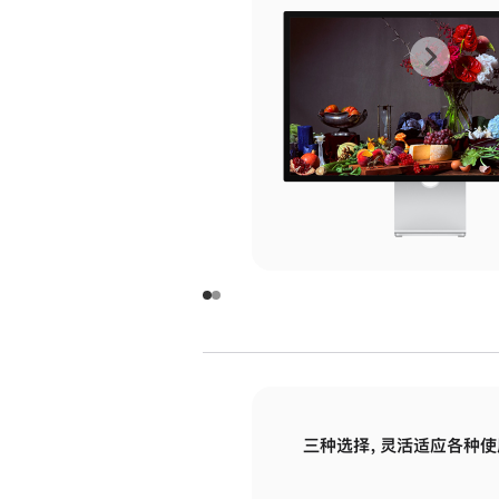
上
下
一
一
张
张
图
图
库
库
图
图
片
片
-
-
玻
玻
璃
璃
三种选择，灵活适应各种使
面
面
板
板