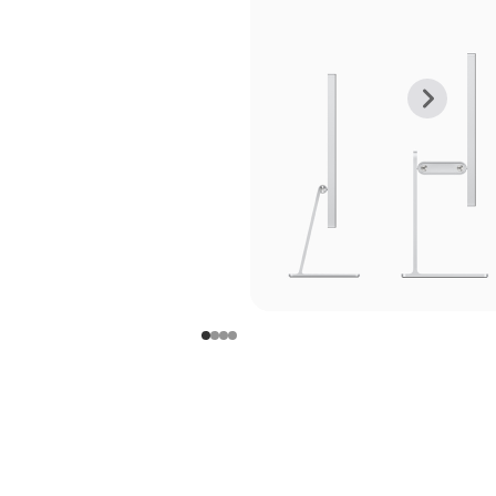
上
下
一
一
张
张
图
图
库
库
图
图
片
片
-
-
支
支
架
架