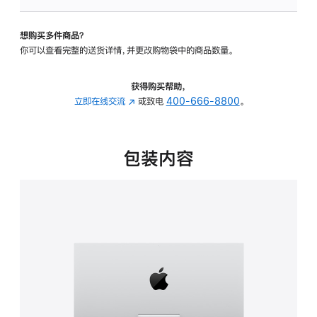
板
-
想购买多件商品？
可
你可以查看完整的送货详情，并更改购物袋中的商品数量。
调
倾
斜
获得购买帮助，
度
立即在线交流
(在
或致电
400-666-8800
。
的
新
支
窗
架
口
包装内容
的
中
分
打
期
开)
付
款
选
项)