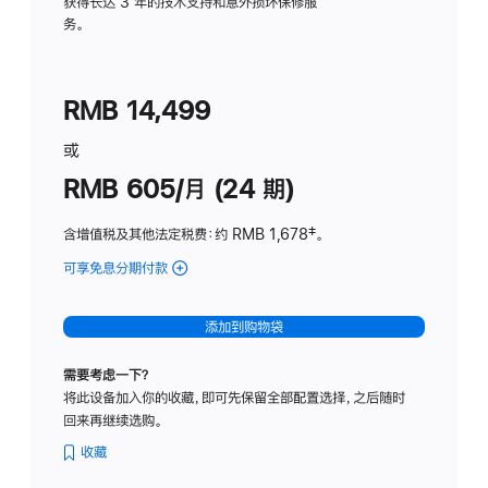
务
获得长达 3 年的技术支持和意外损坏保修服
务。
计
划
(适
RMB 14,499
用
于
或
Studio
RMB 605/月 (24 期)
Display
含增值税及其他法定税费
：约 RMB 1,678
脚
‡。
注
可享免息分期付款
(Studio
Display
-
添加到购物袋
纳
米
需要考虑一下？
纹
将此设备加入你的收藏，即可先保留全部配置选择，之后随时
理
回来再继续选购。
玻
璃
收藏
面