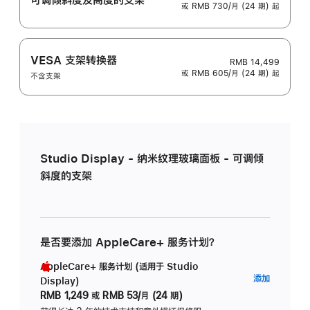
或 RMB 730/月 (24 期) 起
VESA 支架转换器
RMB 14,499
或 RMB 605/月 (24 期) 起
不含支架
Studio Display - 纳米纹理玻璃面板 - 可调倾
斜度的支架
是否要添加 AppleCare+ 服务计划？
AppleCare+ 服务计划 (适用于 Studio
AppleC
添加
Display)
服
RMB 1,249
或
RMB 53/月 (24 期)