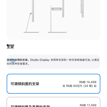
支架
选择你合用的支架。
Studio Display 有两种支架和一种支架转换器可选，以满足
展
你的各种安装需求。
开
RMB 14,499
可调倾斜度的支架
或 RMB 605/月 (24 期) 起
RMB 17,499
可调倾斜度及高‍度的支‍架