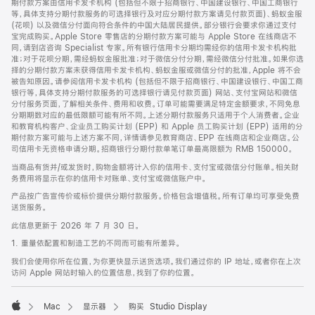
期付款方案由信用卡发卡机构 (包括但不限于招商银行、中国建设银行、中国工商银行
等，具体支持分期付款服务的可选择银行及对应分期付款方案请见付款页面)、蚂蚁金服
(花呗) 以及微信分付面向符合条件的中国大陆居民提供。部分银行会要求你通过支付
宝完成购买。Apple Store 零售店的分期付款方案可能与 Apple Store 在线商店不
同，请到店咨询 Specialist 专家。所有银行信用卡分期均需经你的信用卡发卡机构批
准；对于花呗分期，需经蚂蚁金服批准；对于微信分付分期，需经微信分付批准。如果你选
择的分期付款方案未获得信用卡发卡机构、蚂蚁金服或微信分付的批准，Apple 将不会
被告知原因。请参阅信用卡发卡机构 (包括但不限于招商银行、中国建设银行、中国工商
银行等，具体支持分期付款服务的可选择银行请见付款页面) 网站、支付宝网站和微信
分付服务页面，了解相关条件、费用和收费。订单可能需要满足特定金额要求，不同免息
分期期数对应的最低限额可能有所不同。上述分期付款服务只适用于个人消费者。企业
和教育机构客户、企业员工购买计划 (EPP) 和 Apple 员工购买计划 (EPP) 适用的分
期付款方案可能与上述方案不同，详情请参见教育商店、EPP 在线商店和企业商店。公
司信用卡无资格申请分期。招商银行分期付款单笔订单最高限额为 RMB 150000。
当商品有货并/或发货时，购物金额将计入你的信用卡、支付宝或微信分付账单。相关财
务费用将显示在你的信用卡对账单、支付宝或微信账户中。
产品按广告宣传价或标价提供分期付款服务。价格包含增值税。所有订单均可享受免费
送货服务。
此信息更新于 2026 年 7 月 30 日。
1. 重量依配置和制造工艺的不同而可能有所差异。
我们会使用你所在位置，为你更快显示送货选项。我们通过你的 IP 地址，或者你在上次
访问 Apple 网站时输入的位置信息，找到了你的位置。
Mac
显示器
购买 Studio Display