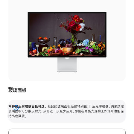
玻璃面板
两种抗反射玻璃面板可选。
标配的玻璃面板经过特别设计，反光率极低。纳米纹理
展
玻璃面板可分散反射光，从而进一步减少反光，即使在高亮光源的工作场所也能保
持出色画质。
开