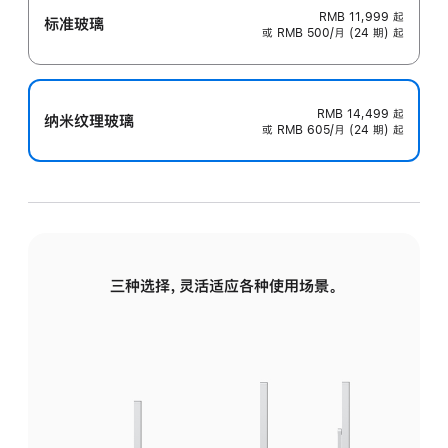
RMB 11,999
起
标准玻璃
或 RMB 500/月 (24 期) 起
RMB 14,499
起
纳米纹理玻璃
或 RMB 605/月 (24 期) 起
三种选择，灵活适应各种使用场景。
标