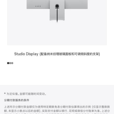
Studio Display (配备纳米纹理玻璃面板和可调倾斜度的支架)
网
脚
‡ 为近似值。金额可能随时间变动。
注
页
分期付款服务的条件
页
上述所示分期付款金额仅为使用特定期数免息分期付款估算得出的示例 (仅显示整数数
脚
额，未显示小数点以后的金额)，实际支付金额以银行、花呗或微信分付账单为准。上述分