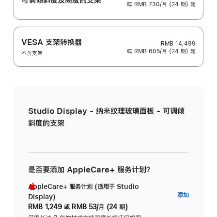
或 RMB 730/月 (24 期) 起
VESA 支架转换器
RMB 14,499
或 RMB 605/月 (24 期) 起
不含支架
Studio Display - 纳米纹理玻璃面板 - 可调倾
斜度的支架
是否要添加 AppleCare+ 服务计划？
AppleCare+ 服务计划 (适用于 Studio
AppleC
添加
Display)
服
RMB 1,249
或
RMB 53/月 (24 期)