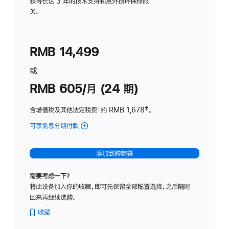
务
获得长达 3 年的技术支持和意外损坏保修服
务。
计
划
(适
RMB 14,499
用
于
或
Studio
RMB 605/月 (24 期)
Display
含增值税及其他法定税费
：约 RMB 1,678
脚
‡。
注
可享免息分期付款
(Studio
Display
-
添加到购物袋
纳
米
需要考虑一下？
纹
将此设备加入你的收藏，即可先保留全部配置选择，之后随时
理
回来再继续选购。
玻
璃
收藏
面