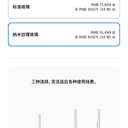
RMB 11,999
起
标准玻璃
或 RMB 500/月 (24 期) 起
RMB 14,499
起
纳米纹理玻璃
或 RMB 605/月 (24 期) 起
三种选择，灵活适应各种使用场景。
标