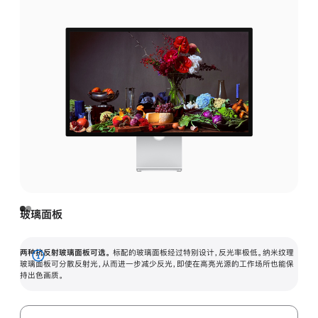
玻璃面板
两种抗反射玻璃面板可选。
标配的玻璃面板经过特别设计，反光率极低。纳米纹理
展
玻璃面板可分散反射光，从而进一步减少反光，即使在高亮光源的工作场所也能保
持出色画质。
开