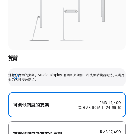
支架
选择你合用的支架。
Studio Display 有两种支架和一种支架转换器可选，以满足
展
你的各种安装需求。
开
RMB 14,499
可调倾斜度的支架
或 RMB 605/月 (24 期) 起
RMB 17,499
可调倾斜度及高‍度的支‍架