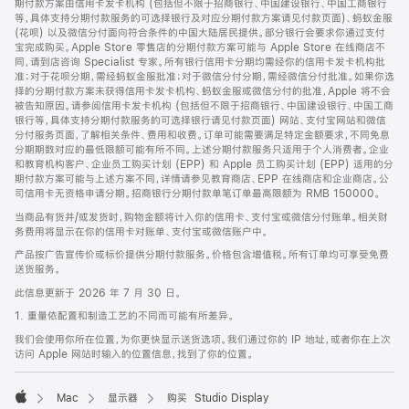
期付款方案由信用卡发卡机构 (包括但不限于招商银行、中国建设银行、中国工商银行
等，具体支持分期付款服务的可选择银行及对应分期付款方案请见付款页面)、蚂蚁金服
(花呗) 以及微信分付面向符合条件的中国大陆居民提供。部分银行会要求你通过支付
宝完成购买。Apple Store 零售店的分期付款方案可能与 Apple Store 在线商店不
同，请到店咨询 Specialist 专家。所有银行信用卡分期均需经你的信用卡发卡机构批
准；对于花呗分期，需经蚂蚁金服批准；对于微信分付分期，需经微信分付批准。如果你选
择的分期付款方案未获得信用卡发卡机构、蚂蚁金服或微信分付的批准，Apple 将不会
被告知原因。请参阅信用卡发卡机构 (包括但不限于招商银行、中国建设银行、中国工商
银行等，具体支持分期付款服务的可选择银行请见付款页面) 网站、支付宝网站和微信
分付服务页面，了解相关条件、费用和收费。订单可能需要满足特定金额要求，不同免息
分期期数对应的最低限额可能有所不同。上述分期付款服务只适用于个人消费者。企业
和教育机构客户、企业员工购买计划 (EPP) 和 Apple 员工购买计划 (EPP) 适用的分
期付款方案可能与上述方案不同，详情请参见教育商店、EPP 在线商店和企业商店。公
司信用卡无资格申请分期。招商银行分期付款单笔订单最高限额为 RMB 150000。
当商品有货并/或发货时，购物金额将计入你的信用卡、支付宝或微信分付账单。相关财
务费用将显示在你的信用卡对账单、支付宝或微信账户中。
产品按广告宣传价或标价提供分期付款服务。价格包含增值税。所有订单均可享受免费
送货服务。
此信息更新于 2026 年 7 月 30 日。
1. 重量依配置和制造工艺的不同而可能有所差异。
我们会使用你所在位置，为你更快显示送货选项。我们通过你的 IP 地址，或者你在上次
访问 Apple 网站时输入的位置信息，找到了你的位置。
Mac
显示器
购买 Studio Display