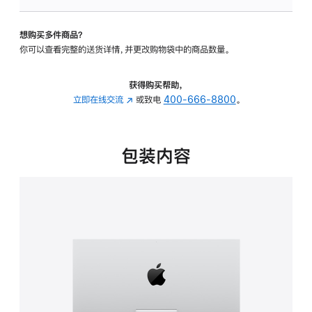
板
-
想购买多件商品？
可
你可以查看完整的送货详情，并更改购物袋中的商品数量。
调
倾
斜
获得购买帮助，
度
立即在线交流
(在
或致电
400-666-8800
。
的
新
支
窗
架
口
包装内容
的
中
分
打
期
开)
付
款
选
项)