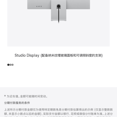
Studio Display (配备纳米纹理玻璃面板和可调倾斜度的支架)
网
脚
‡ 为近似值。金额可能随时间变动。
注
页
分期付款服务的条件
页
上述所示分期付款金额仅为使用特定期数免息分期付款估算得出的示例 (仅显示整数数
脚
额，未显示小数点以后的金额)，实际支付金额以银行、花呗或微信分付账单为准。上述分