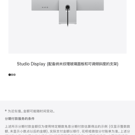
Studio Display (配备纳米纹理玻璃面板和可调倾斜度的支架)
网
脚
‡ 为近似值。金额可能随时间变动。
注
页
分期付款服务的条件
页
上述所示分期付款金额仅为使用特定期数免息分期付款估算得出的示例 (仅显示整数数
脚
额，未显示小数点以后的金额)，实际支付金额以银行、花呗或微信分付账单为准。上述分