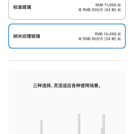
RMB 11,999
起
标准玻璃
或 RMB 500/月 (24 期) 起
RMB 14,499
起
纳米纹理玻璃
或 RMB 605/月 (24 期) 起
三种选择，灵活适应各种使用场景。
标