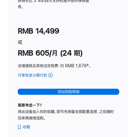
务
获得长达 3 年的技术支持和意外损坏保修服
务。
计
划
(适
RMB 14,499
用
于
或
Studio
RMB 605/月 (24 期)
Display
含增值税及其他法定税费
：约 RMB 1,678
脚
‡。
注
可享免息分期付款
(Studio
Display
-
添加到购物袋
纳
米
需要考虑一下？
纹
将此设备加入你的收藏，即可先保留全部配置选择，之后随时
理
回来再继续选购。
玻
璃
收藏
面