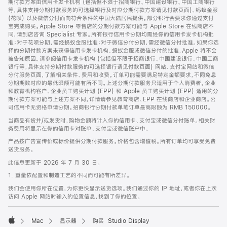
期付款方案由信用卡发卡机构 (包括但不限于招商银行、中国建设银行、中国工商银行
等，具体支持分期付款服务的可选择银行及对应分期付款方案请见付款页面)、蚂蚁金服
(花呗) 以及微信分付面向符合条件的中国大陆居民提供。部分银行会要求你通过支付
宝完成购买。Apple Store 零售店的分期付款方案可能与 Apple Store 在线商店不
同，请到店咨询 Specialist 专家。所有银行信用卡分期均需经你的信用卡发卡机构批
准；对于花呗分期，需经蚂蚁金服批准；对于微信分付分期，需经微信分付批准。如果你选
择的分期付款方案未获得信用卡发卡机构、蚂蚁金服或微信分付的批准，Apple 将不会
被告知原因。请参阅信用卡发卡机构 (包括但不限于招商银行、中国建设银行、中国工商
银行等，具体支持分期付款服务的可选择银行请见付款页面) 网站、支付宝网站和微信
分付服务页面，了解相关条件、费用和收费。订单可能需要满足特定金额要求，不同免息
分期期数对应的最低限额可能有所不同。上述分期付款服务只适用于个人消费者。企业
和教育机构客户、企业员工购买计划 (EPP) 和 Apple 员工购买计划 (EPP) 适用的分
期付款方案可能与上述方案不同，详情请参见教育商店、EPP 在线商店和企业商店。公
司信用卡无资格申请分期。招商银行分期付款单笔订单最高限额为 RMB 150000。
当商品有货并/或发货时，购物金额将计入你的信用卡、支付宝或微信分付账单。相关财
务费用将显示在你的信用卡对账单、支付宝或微信账户中。
产品按广告宣传价或标价提供分期付款服务。价格包含增值税。所有订单均可享受免费
送货服务。
此信息更新于 2026 年 7 月 30 日。
1. 重量依配置和制造工艺的不同而可能有所差异。
我们会使用你所在位置，为你更快显示送货选项。我们通过你的 IP 地址，或者你在上次
访问 Apple 网站时输入的位置信息，找到了你的位置。
Mac
显示器
购买 Studio Display