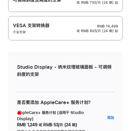
或 RMB 730/月 (24 期) 起
VESA 支架转换器
RMB 14,499
或 RMB 605/月 (24 期) 起
不含支架
Studio Display - 纳米纹理玻璃面板 - 可调倾
斜度的支架
是否要添加 AppleCare+ 服务计划？
AppleCare+ 服务计划 (适用于 Studio
AppleC
添加
Display)
服
RMB 1,249
或
RMB 53/月 (24 期)