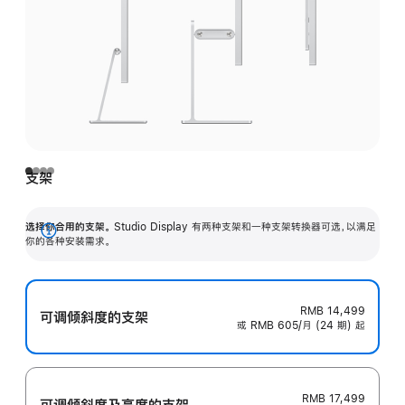
支架
选择你合用的支架。
Studio Display 有两种支架和一种支架转换器可选，以满足
展
你的各种安装需求。
开
RMB 14,499
可调倾斜度的支架
或 RMB 605/月 (24 期) 起
RMB 17,499
可调倾斜度及高‍度的支‍架