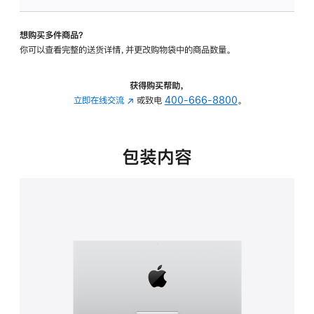
板
-
想购买多件商品？
可
你可以查看完整的送货详情，并更改购物袋中的商品数量。
调
倾
斜
获得购买帮助，
度
立即在线交流
(在
或致电
400-666-8800
。
的
新
支
窗
架
口
包装内容
的
中
分
打
期
开)
付
款
选
项)