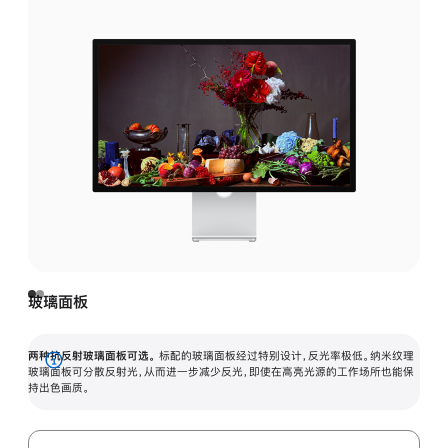
玻璃面板
两种抗反射玻璃面板可选。
标配的玻璃面板经过特别设计，反光率极低。纳米纹理
展
玻璃面板可分散反射光，从而进一步减少反光，即使在高亮光源的工作场所也能保
持出色画质。
开