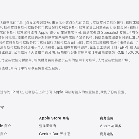
算得出的示例 (仅显示整数数额，未显示小数点以后的金额)，实际支付金额以银行、花呗或
等，具体支持分期付款服务的可选择银行及对应分期付款方案请见付款页面)、蚂蚁金服 (花呗
售店的分期付款方案可能与 Apple Store 在线商店不同，请到店咨询 Specialist 专
分付批准。如果你选择的分期付款方案未获得信用卡发卡机构、蚂蚁金服或微信分付的批准，Ap
具体支持分期付款服务的可选择银行请见付款页面) 网站、支付宝网站和微信分付服务页面，
期付款服务只适用于个人消费者。企业和教育机构客户、企业员工购买计划 (EPP) 和 Appl
企业商店。公司信用卡无资格申请分期。招商银行分期付款单笔订单最高限额为 RMB 150000
支付宝或微信分付账单。相关财务费用将显示在你的信用卡对账单、支付宝或微信账户中。
增值税。所有订单均可享受免费送货服务。
的 IP 地址，或者你在上次访问 Apple 网站时输入的位置信息，找到了你的位置。
ay
Apple Store 商店
商务应用
le 账户
查找零售店
Apple 与商务
e 账户
Genius Bar 天才吧
商务选购