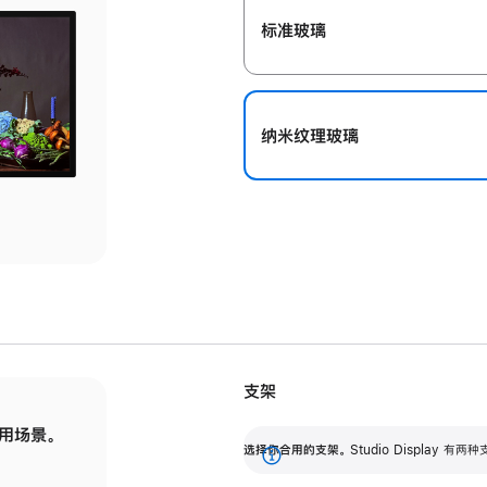
标准玻璃
纳米纹理玻璃
支架
用场景。
标配可调倾斜度的支架，提供 30 度的倾斜度
选
选择你合用的支架。
Studio Display
调节范围。
展