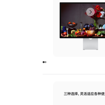
上
下
一
一
张
张
图
图
库
库
图
图
片
片
-
-
玻
玻
璃
璃
三种选择，灵活适应各种使
面
面
板
板