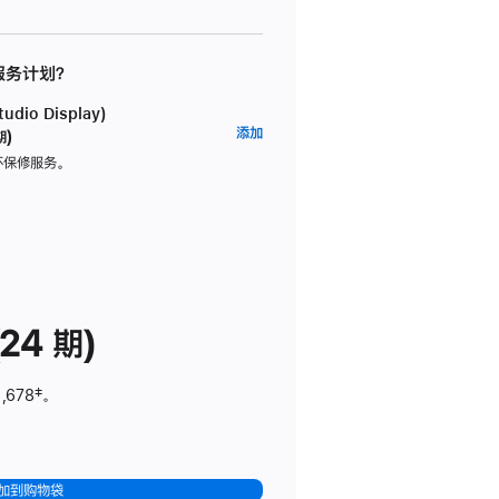
 服务计划？
dio Display)
AppleCare+
添加
期)
服
坏保修服务。
务
计
划
(适
用
于
24 期)
Studio
Display)
,678
脚
‡。
注
加到购物袋