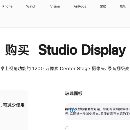
iPhone
Watch
Vision
AirPods
家居
娱乐
购买 Studio Display
桌上视角功能的 1200 万像素 Center Stage 摄像头、录音棚
玻璃面板
，可减少使用
纳米纹理玻璃面板可进一步减少反光，即使在
两种抗反射玻璃面板可选。
标配的玻璃面板经
。
有高亮光源的场所使用，也能保持出色画质。
展
光，从而进一步减少反光，即使在高亮光源的工
开