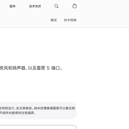
配件
技术支持
概览
技术规格
级麦克风和扬声器，以及雷雳 5 端口。
过特别设计，反光率极低。纳米纹理玻璃面板可分散反射
作场所也能保持出色画质。