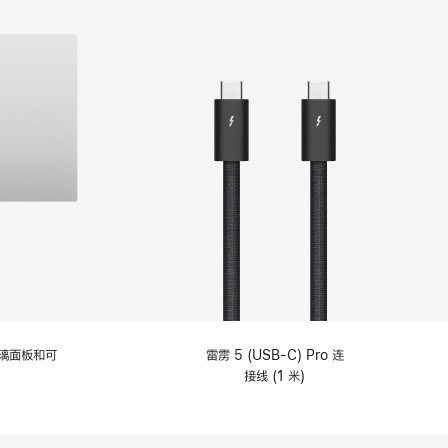
选
项)
理玻璃面板和可
雷雳 5 (USB-C) Pro 连
接线 (1 米)