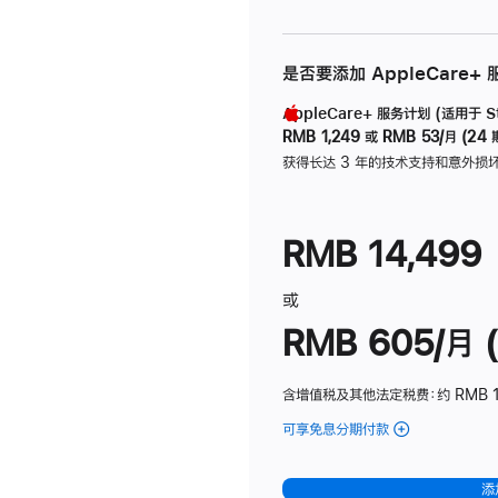
是否要添加 AppleCare+
AppleCare+ 服务计划 (适用于 Stu
RMB 1,249
或
RMB 53/月 (24 
获得长达 3 年的技术支持和意外损
RMB 14,499
或
RMB 605/月 (
含增值税及其他法定税费
：约 RMB 1
可享免息分期付款
(Studio
Display
-
添