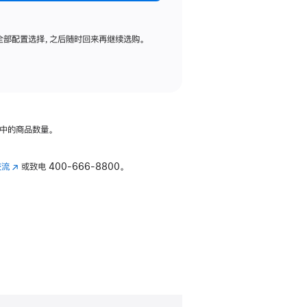
全部配置选择，之后随时回来再继续选购。
中的商品数量。
交流
(在
或致电
400-666-8800。
新
窗
口
中
打
开)