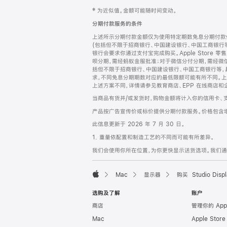
网
脚
‡ 为近似值。金额可能随时间变动。
注
页
分期付款服务的条件
页
上述所示分期付款金额仅为使用特定期数免息分期付款估
脚
(包括但不限于招商银行、中国建设银行、中国工商银行
银行会要求你通过支付宝完成购买。Apple Store 零
呗分期，需经蚂蚁金服批准；对于微信分付分期，需经微信
括但不限于招商银行、中国建设银行、中国工商银行等，
求，不同免息分期期数对应的最低限额可能有所不同。上述分
上述方案不同，详情请参见教育商店、EPP 在线商店和
当商品有货并/或发货时，购物金额将计入你的信用卡、
产品按广告宣传价或标价提供分期付款服务。价格包含
此信息更新于 2026 年 7 月 30 日。
1. 重量依配置和制造工艺的不同而可能有所差异。
我们会使用你所在位置，为你更快显示送货选项。我们通过你
Mac
显示器
购买 Studio Displ
Apple
选购及了解
账户
商店
管理你的 App
Mac
Apple Stor