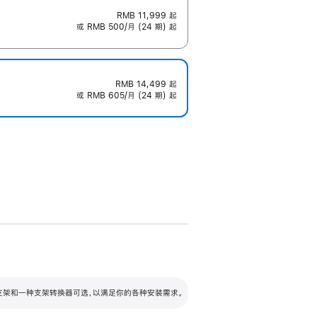
RMB 11,999
起
或 RMB 500/月 (24 期) 起
RMB 14,499
起
或 RMB 605/月 (24 期) 起
配可调倾斜度及高度的支架，额外增加 105
VESA 支架转换器
 有两种支架和一种支架转换器可选，以满足你的各种安装需求。
毫米的高度调节范围。
容的支架 (未随附)