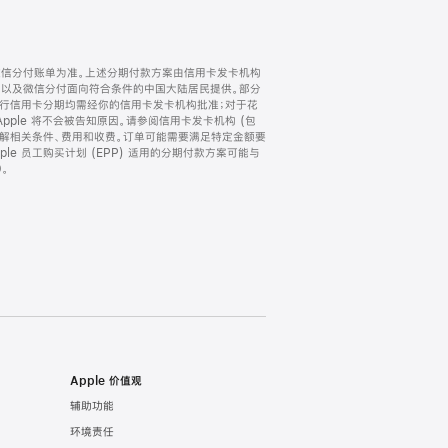
微信分付账单为准。上述分期付款方案由信用卡发卡机构
) 以及微信分付面向符合条件的中国大陆居民提供。部分
家。所有银行信用卡分期均需经你的信用卡发卡机构批准；对于花
ple 将不会被告知原因。请参阅信用卡发卡机构 (包
了解相关条件、费用和收费。订单可能需要满足特定金额要
e 员工购买计划 (EPP) 适用的分期付款方案可能与
。
Apple 价值观
辅助功能
环境责任