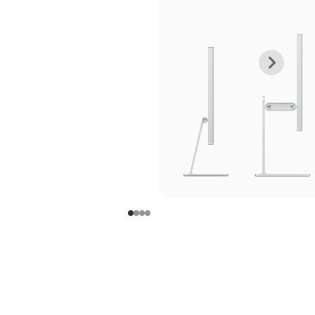
上
下
一
一
张
张
图
图
库
库
图
图
片
片
-
-
支
支
架
架