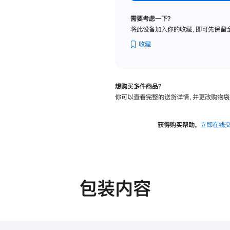
纳
米
需要考虑一下？
纹
将此设备加入你的收藏，即可先保留
理
玻
收藏
璃
面
板
想购买多件商品？
-
你可以查看完整的送货详情，并更改购物袋
可
调
倾
获得购买帮助，
立即在线
斜
度
的
支
架
包装内容
的
分
期
付
款