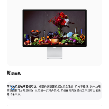
玻璃面板
两种抗反射玻璃面板可选。
标配的玻璃面板经过特别设计，反光率极低。纳米纹理
展
玻璃面板可分散反射光，从而进一步减少反光，即使在高亮光源的工作场所也能保
持出色画质。
开