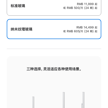
RMB 11,999
起
标准玻璃
或 RMB 500/月 (24 期) 起
RMB 14,499
起
纳米纹理玻璃
或 RMB 605/月 (24 期) 起
三种选择，灵活适应各种使用场景。
标