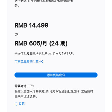
务
获得长达 3 年的技术支持和意外损坏保修服
务。
计
划
(适
RMB 14,499
用
于
或
Studio
RMB 605/月 (24 期)
Display
含增值税及其他法定税费
：约 RMB 1,678
脚
‡。
注
可享免息分期付款
(Studio
Display
-
添加到购物袋
纳
米
需要考虑一下？
纹
将此设备加入你的收藏，即可先保留全部配置选择，之后随时
理
回来再继续选购。
玻
璃
收藏
面