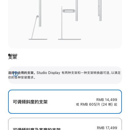
支架
选择你合用的支架。
Studio Display 有两种支架和一种支架转换器可选，以满足
展
你的各种安装需求。
开
RMB 14,499
可调倾斜度的支架
或 RMB 605/月 (24 期) 起
RMB 17,499
可调倾斜度及高‍度的支‍架