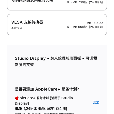
或 RMB 730/月 (24 期) 起
VESA 支架转换器
RMB 14,499
或 RMB 605/月 (24 期) 起
不含支架
Studio Display - 纳米纹理玻璃面板 - 可调倾
斜度的支架
是否要添加 AppleCare+ 服务计划？
AppleCare+ 服务计划 (适用于 Studio
AppleC
添加
Display)
服
RMB 1,249
或
RMB 53/月 (24 期)