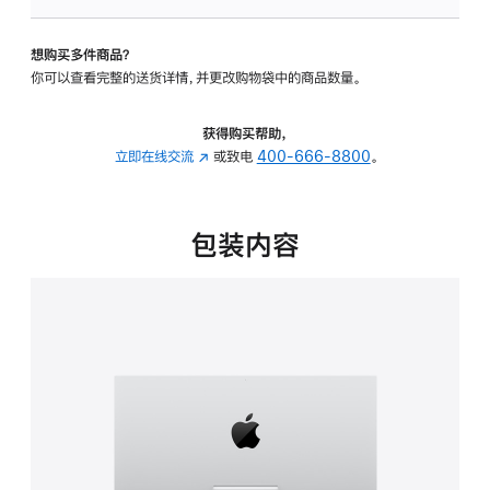
板
-
想购买多件商品？
可
你可以查看完整的送货详情，并更改购物袋中的商品数量。
调
倾
斜
获得购买帮助，
度
立即在线交流
(在
或致电
400-666-8800
。
的
新
支
窗
架
口
包装内容
的
中
分
打
期
开)
付
款
选
项)