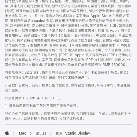
期付款方案由信用卡发卡机构 (包括但不限于招商银行、中国建设银行、中国工商银行
等，具体支持分期付款服务的可选择银行及对应分期付款方案请见付款页面)、蚂蚁金服
(花呗) 以及微信分付面向符合条件的中国大陆居民提供。部分银行会要求你通过支付
宝完成购买。Apple Store 零售店的分期付款方案可能与 Apple Store 在线商店不
同，请到店咨询 Specialist 专家。所有银行信用卡分期均需经你的信用卡发卡机构批
准；对于花呗分期，需经蚂蚁金服批准；对于微信分付分期，需经微信分付批准。如果你选
择的分期付款方案未获得信用卡发卡机构、蚂蚁金服或微信分付的批准，Apple 将不会
被告知原因。请参阅信用卡发卡机构 (包括但不限于招商银行、中国建设银行、中国工商
银行等，具体支持分期付款服务的可选择银行请见付款页面) 网站、支付宝网站和微信
分付服务页面，了解相关条件、费用和收费。订单可能需要满足特定金额要求，不同免息
分期期数对应的最低限额可能有所不同。上述分期付款服务只适用于个人消费者。企业
和教育机构客户、企业员工购买计划 (EPP) 和 Apple 员工购买计划 (EPP) 适用的分
期付款方案可能与上述方案不同，详情请参见教育商店、EPP 在线商店和企业商店。公
司信用卡无资格申请分期。招商银行分期付款单笔订单最高限额为 RMB 150000。
当商品有货并/或发货时，购物金额将计入你的信用卡、支付宝或微信分付账单。相关财
务费用将显示在你的信用卡对账单、支付宝或微信账户中。
产品按广告宣传价或标价提供分期付款服务。价格包含增值税。所有订单均可享受免费
送货服务。
此信息更新于 2026 年 7 月 30 日。
1. 重量依配置和制造工艺的不同而可能有所差异。
我们会使用你所在位置，为你更快显示送货选项。我们通过你的 IP 地址，或者你在上次
访问 Apple 网站时输入的位置信息，找到了你的位置。
Mac
显示器
购买 Studio Display