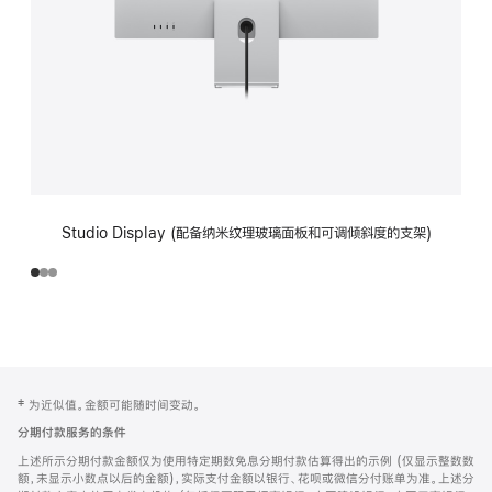
Studio Display (配备纳米纹理玻璃面板和可调倾斜度的支架)
网
脚
‡ 为近似值。金额可能随时间变动。
注
页
分期付款服务的条件
页
上述所示分期付款金额仅为使用特定期数免息分期付款估算得出的示例 (仅显示整数数
脚
额，未显示小数点以后的金额)，实际支付金额以银行、花呗或微信分付账单为准。上述分