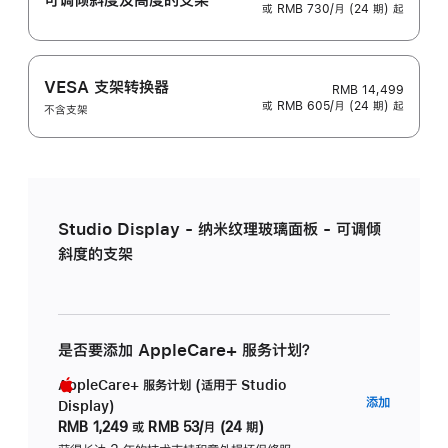
或 RMB 730/月 (24 期) 起
VESA 支架转换器
RMB 14,499
或 RMB 605/月 (24 期) 起
不含支架
Studio Display - 纳米纹理玻璃面板 - 可调倾
斜度的支架
是否要添加 AppleCare+ 服务计划？
AppleCare+ 服务计划 (适用于 Studio
AppleC
添加
Display)
服
RMB 1,249
或
RMB 53/月 (24 期)