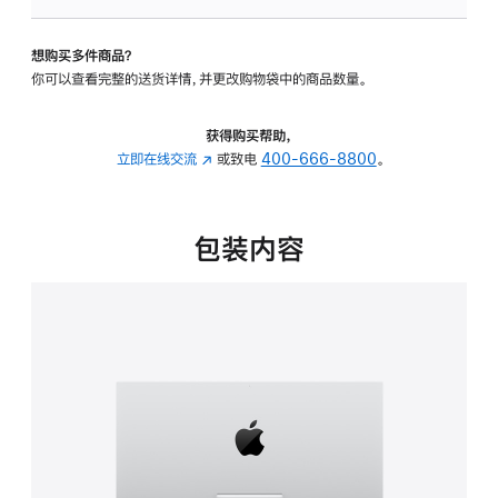
板
-
想购买多件商品？
可
你可以查看完整的送货详情，并更改购物袋中的商品数量。
调
倾
斜
获得购买帮助，
度
立即在线交流
(在
或致电
400-666-8800
。
的
新
支
窗
架
口
包装内容
的
中
分
打
期
开)
付
款
选
项)