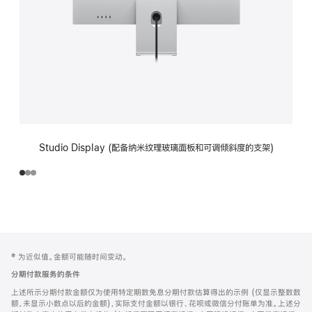
Studio Display (配备纳米纹理玻璃面板和可调倾斜度的支架)
网
脚
‡ 为近似值。金额可能随时间变动。
注
页
分期付款服务的条件
页
上述所示分期付款金额仅为使用特定期数免息分期付款估算得出的示例 (仅显示整数数
脚
额，未显示小数点以后的金额)，实际支付金额以银行、花呗或微信分付账单为准。上述分