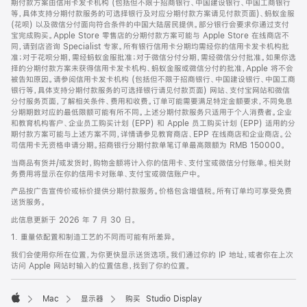
期付款方案由信用卡发卡机构 (包括但不限于招商银行、中国建设银行、中国工商银行
等，具体支持分期付款服务的可选择银行及对应分期付款方案请见付款页面)、蚂蚁金服
(花呗) 以及微信分付面向符合条件的中国大陆居民提供。部分银行会要求你通过支付
宝完成购买。Apple Store 零售店的分期付款方案可能与 Apple Store 在线商店不
同，请到店咨询 Specialist 专家。所有银行信用卡分期均需经你的信用卡发卡机构批
准；对于花呗分期，需经蚂蚁金服批准；对于微信分付分期，需经微信分付批准。如果你选
择的分期付款方案未获得信用卡发卡机构、蚂蚁金服或微信分付的批准，Apple 将不会
被告知原因。请参阅信用卡发卡机构 (包括但不限于招商银行、中国建设银行、中国工商
银行等，具体支持分期付款服务的可选择银行请见付款页面) 网站、支付宝网站和微信
分付服务页面，了解相关条件、费用和收费。订单可能需要满足特定金额要求，不同免息
分期期数对应的最低限额可能有所不同。上述分期付款服务只适用于个人消费者。企业
和教育机构客户、企业员工购买计划 (EPP) 和 Apple 员工购买计划 (EPP) 适用的分
期付款方案可能与上述方案不同，详情请参见教育商店、EPP 在线商店和企业商店。公
司信用卡无资格申请分期。招商银行分期付款单笔订单最高限额为 RMB 150000。
当商品有货并/或发货时，购物金额将计入你的信用卡、支付宝或微信分付账单。相关财
务费用将显示在你的信用卡对账单、支付宝或微信账户中。
产品按广告宣传价或标价提供分期付款服务。价格包含增值税。所有订单均可享受免费
送货服务。
此信息更新于 2026 年 7 月 30 日。
1. 重量依配置和制造工艺的不同而可能有所差异。
我们会使用你所在位置，为你更快显示送货选项。我们通过你的 IP 地址，或者你在上次
访问 Apple 网站时输入的位置信息，找到了你的位置。
Mac
显示器
购买 Studio Display