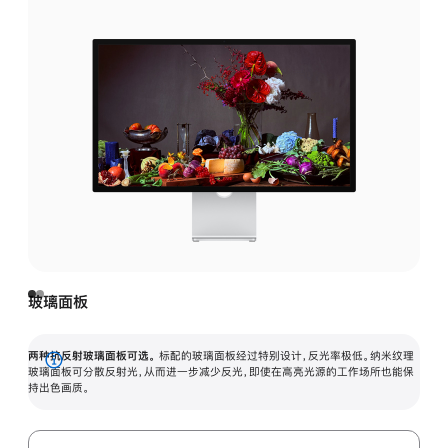
玻璃面板
两种抗反射玻璃面板可选。
标配的玻璃面板经过特别设计，反光率极低。纳米纹理
展
玻璃面板可分散反射光，从而进一步减少反光，即使在高亮光源的工作场所也能保
持出色画质。
开