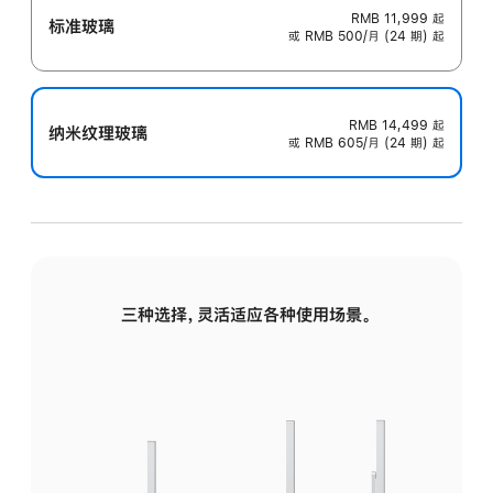
RMB 11,999
起
标准玻璃
或 RMB 500/月 (24 期) 起
RMB 14,499
起
纳米纹理玻璃
或 RMB 605/月 (24 期) 起
三种选择，灵活适应各种使用场景。
标