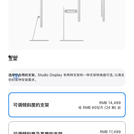
支架
选择你合用的支架。
Studio Display 有两种支架和一种支架转换器可选，以满足
展
你的各种安装需求。
开
RMB 14,499
可调倾斜度的支架
或 RMB 605/月 (24 期) 起
RMB 17,499
可调倾斜度及高‍度的支‍架