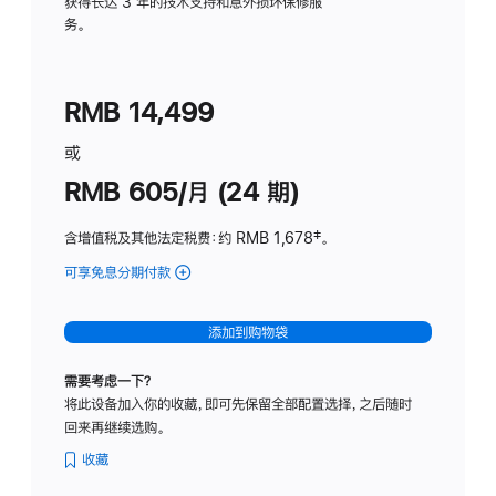
务
获得长达 3 年的技术支持和意外损坏保修服
务。
计
划
(适
RMB 14,499
用
于
或
Studio
RMB 605/月 (24 期)
Display
含增值税及其他法定税费
：约 RMB 1,678
脚
‡。
注
可享免息分期付款
(Studio
Display
-
添加到购物袋
纳
米
需要考虑一下？
纹
将此设备加入你的收藏，即可先保留全部配置选择，之后随时
理
回来再继续选购。
玻
璃
收藏
面