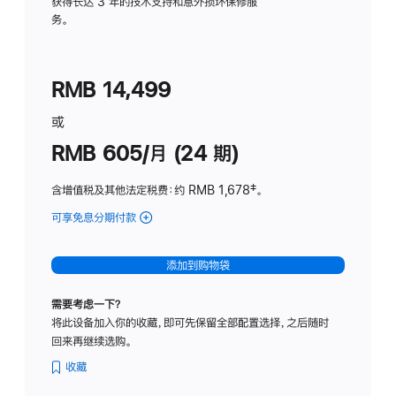
务
获得长达 3 年的技术支持和意外损坏保修服
务。
计
划
(适
RMB 14,499
用
于
或
Studio
RMB 605/月 (24 期)
Display
含增值税及其他法定税费
：约 RMB 1,678
脚
‡。
注
可享免息分期付款
(Studio
Display
-
添加到购物袋
纳
米
需要考虑一下？
纹
将此设备加入你的收藏，即可先保留全部配置选择，之后随时
理
回来再继续选购。
玻
璃
收藏
面