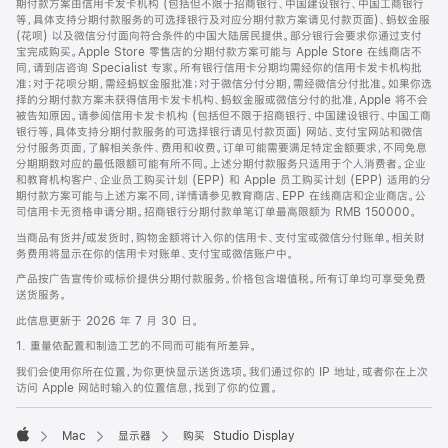
期付款方案由信用卡发卡机构 (包括但不限于招商银行、中国建设银行、中国工商银行
等，具体支持分期付款服务的可选择银行及对应分期付款方案请见付款页面)、蚂蚁金服
(花呗) 以及微信分付面向符合条件的中国大陆居民提供。部分银行会要求你通过支付
宝完成购买。Apple Store 零售店的分期付款方案可能与 Apple Store 在线商店不
同，请到店咨询 Specialist 专家。所有银行信用卡分期均需经你的信用卡发卡机构批
准；对于花呗分期，需经蚂蚁金服批准；对于微信分付分期，需经微信分付批准。如果你选
择的分期付款方案未获得信用卡发卡机构、蚂蚁金服或微信分付的批准，Apple 将不会
被告知原因。请参阅信用卡发卡机构 (包括但不限于招商银行、中国建设银行、中国工商
银行等，具体支持分期付款服务的可选择银行请见付款页面) 网站、支付宝网站和微信
分付服务页面，了解相关条件、费用和收费。订单可能需要满足特定金额要求，不同免息
分期期数对应的最低限额可能有所不同。上述分期付款服务只适用于个人消费者。企业
和教育机构客户、企业员工购买计划 (EPP) 和 Apple 员工购买计划 (EPP) 适用的分
期付款方案可能与上述方案不同，详情请参见教育商店、EPP 在线商店和企业商店。公
司信用卡无资格申请分期。招商银行分期付款单笔订单最高限额为 RMB 150000。
当商品有货并/或发货时，购物金额将计入你的信用卡、支付宝或微信分付账单。相关财
务费用将显示在你的信用卡对账单、支付宝或微信账户中。
产品按广告宣传价或标价提供分期付款服务。价格包含增值税。所有订单均可享受免费
送货服务。
此信息更新于 2026 年 7 月 30 日。
1. 重量依配置和制造工艺的不同而可能有所差异。
我们会使用你所在位置，为你更快显示送货选项。我们通过你的 IP 地址，或者你在上次
访问 Apple 网站时输入的位置信息，找到了你的位置。
Mac
显示器
购买 Studio Display