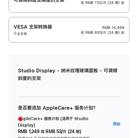
或 RMB 730/月 (24 期) 起
VESA 支架转换器
RMB 14,499
或 RMB 605/月 (24 期) 起
不含支架
Studio Display - 纳米纹理玻璃面板 - 可调倾
斜度的支架
是否要添加 AppleCare+ 服务计划？
AppleCare+ 服务计划 (适用于 Studio
AppleC
添加
Display)
服
RMB 1,249
或
RMB 53/月 (24 期)