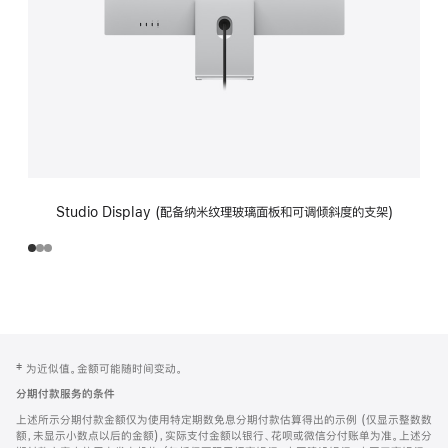
Studio Display (配备纳米纹理玻璃面板和可调倾斜度的支架)
网
脚
‡ 为近似值。金额可能随时间变动。
注
页
分期付款服务的条件
页
上述所示分期付款金额仅为使用特定期数免息分期付款估算得出的示例 (仅显示整数数
脚
额，未显示小数点以后的金额)，实际支付金额以银行、花呗或微信分付账单为准。上述分