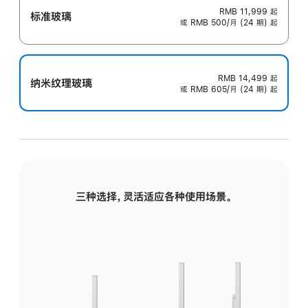
RMB 11,999
起
标准玻璃
或 RMB 500/月 (24 期) 起
RMB 14,499
起
纳米纹理玻璃
或 RMB 605/月 (24 期) 起
三种选择，灵活适应各种使用场景。
标