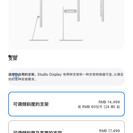
支架
选择你合用的支架。
Studio Display 有两种支架和一种支架转换器可选，以满足
展
你的各种安装需求。
开
RMB 14,499
可调倾斜度的支架
或 RMB 605/月 (24 期) 起
RMB 17,499
可调倾斜度及高‍度的支‍架