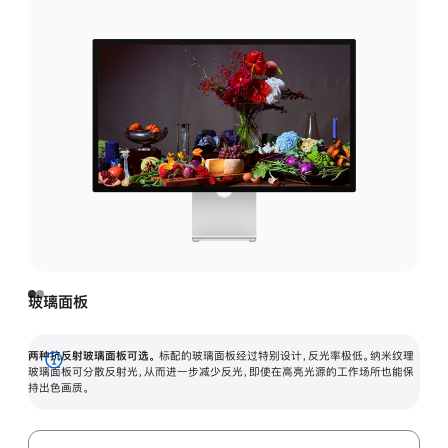
玻璃面板
两种抗反射玻璃面板可选。
标配的玻璃面板经过特别设计，反光率极低。纳米纹理
展
玻璃面板可分散反射光，从而进一步减少反光，即使在高亮光源的工作场所也能保
持出色画质。
开