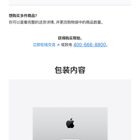
板
-
想购买多件商品？
可
你可以查看完整的送货详情，并更改购物袋中的商品数量。
调
倾
斜
获得购买帮助，
度
立即在线交流
(在
或致电
400-666-8800
。
的
新
支
窗
架
口
包装内容
的
中
分
打
期
开)
付
款
选
项)