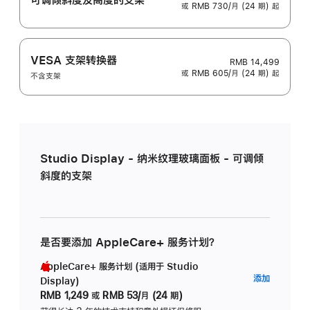
或 RMB 730/月 (24 期) 起
VESA 支架转换器
RMB 14,499
或 RMB 605/月 (24 期) 起
不含支架
Studio Display - 纳米纹理玻璃面板 - 可调倾
斜度的支架
是否要添加 AppleCare+ 服务计划？
AppleCare+ 服务计划 (适用于 Studio
AppleC
添加
Display)
服
RMB 1,249
或
RMB 53/月 (24 期)