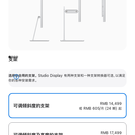
支架
选择你合用的支架。
Studio Display 有两种支架和一种支架转换器可选，以满足
展
你的各种安装需求。
开
RMB 14,499
可调倾斜度的支架
或 RMB 605/月 (24 期) 起
RMB 17,499
可调倾斜度及高‍度的支‍架