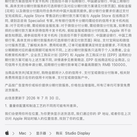
期付款方案由信用卡发卡机构 (包括但不限于招商银行、中国建设银行、中国工商银行
等，具体支持分期付款服务的可选择银行及对应分期付款方案请见付款页面)、蚂蚁金服
(花呗) 以及微信分付面向符合条件的中国大陆居民提供。部分银行会要求你通过支付
宝完成购买。Apple Store 零售店的分期付款方案可能与 Apple Store 在线商店不
同，请到店咨询 Specialist 专家。所有银行信用卡分期均需经你的信用卡发卡机构批
准；对于花呗分期，需经蚂蚁金服批准；对于微信分付分期，需经微信分付批准。如果你选
择的分期付款方案未获得信用卡发卡机构、蚂蚁金服或微信分付的批准，Apple 将不会
被告知原因。请参阅信用卡发卡机构 (包括但不限于招商银行、中国建设银行、中国工商
银行等，具体支持分期付款服务的可选择银行请见付款页面) 网站、支付宝网站和微信
分付服务页面，了解相关条件、费用和收费。订单可能需要满足特定金额要求，不同免息
分期期数对应的最低限额可能有所不同。上述分期付款服务只适用于个人消费者。企业
和教育机构客户、企业员工购买计划 (EPP) 和 Apple 员工购买计划 (EPP) 适用的分
期付款方案可能与上述方案不同，详情请参见教育商店、EPP 在线商店和企业商店。公
司信用卡无资格申请分期。招商银行分期付款单笔订单最高限额为 RMB 150000。
当商品有货并/或发货时，购物金额将计入你的信用卡、支付宝或微信分付账单。相关财
务费用将显示在你的信用卡对账单、支付宝或微信账户中。
产品按广告宣传价或标价提供分期付款服务。价格包含增值税。所有订单均可享受免费
送货服务。
此信息更新于 2026 年 7 月 30 日。
1. 重量依配置和制造工艺的不同而可能有所差异。
我们会使用你所在位置，为你更快显示送货选项。我们通过你的 IP 地址，或者你在上次
访问 Apple 网站时输入的位置信息，找到了你的位置。
Mac
显示器
购买 Studio Display