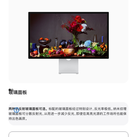
玻璃面板
两种抗反射玻璃面板可选。
标配的玻璃面板经过特别设计，反光率极低。纳米纹理
展
玻璃面板可分散反射光，从而进一步减少反光，即使在高亮光源的工作场所也能保
持出色画质。
开