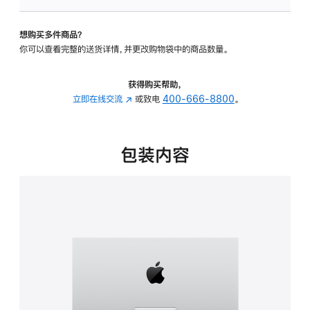
板
-
想购买多件商品？
可
你可以查看完整的送货详情，并更改购物袋中的商品数量。
调
倾
斜
获得购买帮助，
度
立即在线交流
(在
或致电
400-666-8800
。
的
新
支
窗
架
口
包装内容
的
中
分
打
期
开)
付
款
选
项)