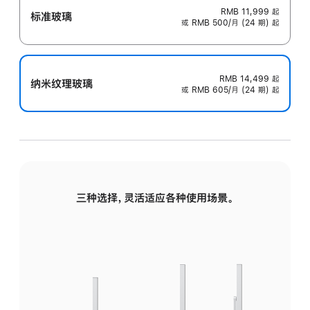
RMB 11,999
起
标准玻璃
或 RMB 500/月 (24 期) 起
RMB 14,499
起
纳米纹理玻璃
或 RMB 605/月 (24 期) 起
三种选择，灵活适应各种使用场景。
标