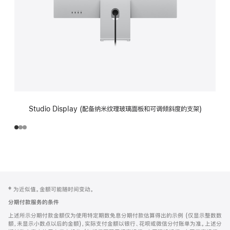
Studio Display (配备纳米纹理玻璃面板和可调倾斜度的支架)
网
脚
‡ 为近似值。金额可能随时间变动。
注
页
分期付款服务的条件
页
上述所示分期付款金额仅为使用特定期数免息分期付款估算得出的示例 (仅显示整数数
脚
额，未显示小数点以后的金额)，实际支付金额以银行、花呗或微信分付账单为准。上述分