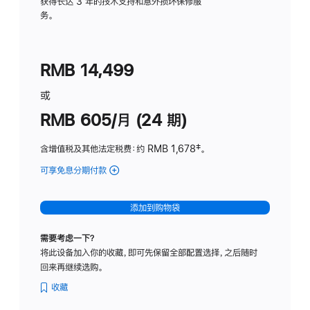
务
获得长达 3 年的技术支持和意外损坏保修服
务。
计
划
(适
RMB 14,499
用
于
或
Studio
RMB 605/月 (24 期)
Display
含增值税及其他法定税费
：约 RMB 1,678
脚
‡。
注
可享免息分期付款
(Studio
Display
-
添加到购物袋
纳
米
需要考虑一下？
纹
将此设备加入你的收藏，即可先保留全部配置选择，之后随时
理
回来再继续选购。
玻
璃
收藏
面