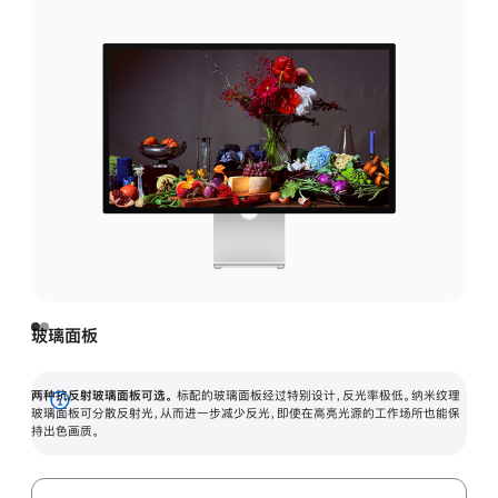
玻璃面板
两种抗反射玻璃面板可选。
标配的玻璃面板经过特别设计，反光率极低。纳米纹理
展
玻璃面板可分散反射光，从而进一步减少反光，即使在高亮光源的工作场所也能保
持出色画质。
开