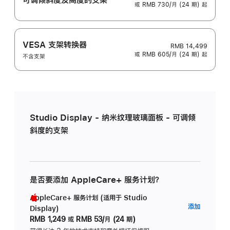
或 RMB 730/月 (24 期) 起
VESA 支架转换器
RMB 14,499
或 RMB 605/月 (24 期) 起
不含支架
Studio Display - 纳米纹理玻璃面板 - 可调倾
斜度的支架
是否要添加 AppleCare+ 服务计划？
AppleCare+ 服务计划 (适用于 Studio
AppleC
添加
Display)
服
RMB 1,249
或
RMB 53/月 (24 期)