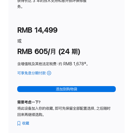
务
获得长达 3 年的技术支持和意外损坏保修服
务。
计
划
(适
RMB 14,499
用
于
或
Studio
RMB 605/月 (24 期)
Display
含增值税及其他法定税费
：约 RMB 1,678
脚
‡。
注
可享免息分期付款
(Studio
Display
-
添加到购物袋
纳
米
需要考虑一下？
纹
将此设备加入你的收藏，即可先保留全部配置选择，之后随时
理
回来再继续选购。
玻
璃
收藏
面