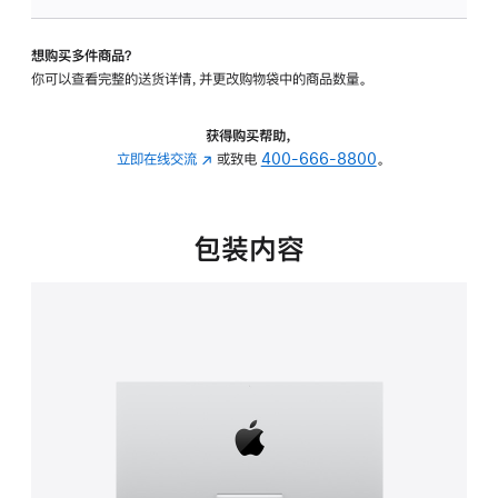
板
-
想购买多件商品？
可
你可以查看完整的送货详情，并更改购物袋中的商品数量。
调
倾
斜
获得购买帮助，
度
立即在线交流
(在
或致电
400-666-8800
。
的
新
支
窗
架
口
包装内容
的
中
分
打
期
开)
付
款
选
项)