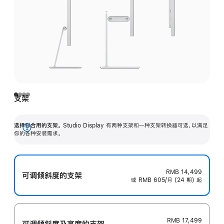
支架
选择你合用的支架。
Studio Display 有两种支架和一种支架转换器可选，以满足
展
你的各种安装需求。
开
RMB 14,499
可调倾斜度的支架
或 RMB 605/月 (24 期) 起
RMB 17,499
可调倾斜度及高‍度的支‍架