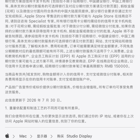
期付款方案由信用卡发卡机构 (包括但不限于招商银行、中国建设银行、中国工商银行
等，具体支持分期付款服务的可选择银行及对应分期付款方案请见付款页面)、蚂蚁金服
(花呗) 以及微信分付面向符合条件的中国大陆居民提供。部分银行会要求你通过支付
宝完成购买。Apple Store 零售店的分期付款方案可能与 Apple Store 在线商店不
同，请到店咨询 Specialist 专家。所有银行信用卡分期均需经你的信用卡发卡机构批
准；对于花呗分期，需经蚂蚁金服批准；对于微信分付分期，需经微信分付批准。如果你选
择的分期付款方案未获得信用卡发卡机构、蚂蚁金服或微信分付的批准，Apple 将不会
被告知原因。请参阅信用卡发卡机构 (包括但不限于招商银行、中国建设银行、中国工商
银行等，具体支持分期付款服务的可选择银行请见付款页面) 网站、支付宝网站和微信
分付服务页面，了解相关条件、费用和收费。订单可能需要满足特定金额要求，不同免息
分期期数对应的最低限额可能有所不同。上述分期付款服务只适用于个人消费者。企业
和教育机构客户、企业员工购买计划 (EPP) 和 Apple 员工购买计划 (EPP) 适用的分
期付款方案可能与上述方案不同，详情请参见教育商店、EPP 在线商店和企业商店。公
司信用卡无资格申请分期。招商银行分期付款单笔订单最高限额为 RMB 150000。
当商品有货并/或发货时，购物金额将计入你的信用卡、支付宝或微信分付账单。相关财
务费用将显示在你的信用卡对账单、支付宝或微信账户中。
产品按广告宣传价或标价提供分期付款服务。价格包含增值税。所有订单均可享受免费
送货服务。
此信息更新于 2026 年 7 月 30 日。
1. 重量依配置和制造工艺的不同而可能有所差异。
我们会使用你所在位置，为你更快显示送货选项。我们通过你的 IP 地址，或者你在上次
访问 Apple 网站时输入的位置信息，找到了你的位置。
Mac
显示器
购买 Studio Display