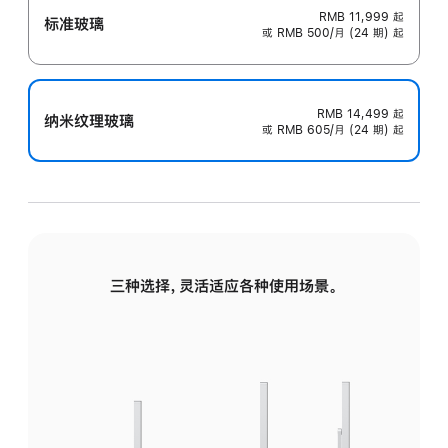
RMB 11,999
起
标准玻璃
或 RMB 500/月 (24 期) 起
RMB 14,499
起
纳米纹理玻璃
或 RMB 605/月 (24 期) 起
三种选择，灵活适应各种使用场景。
标