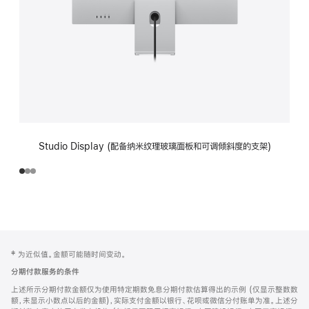
Studio Display (配备纳米纹理玻璃面板和可调倾斜度的支架)
网
脚
‡ 为近似值。金额可能随时间变动。
注
页
分期付款服务的条件
页
上述所示分期付款金额仅为使用特定期数免息分期付款估算得出的示例 (仅显示整数数
脚
额，未显示小数点以后的金额)，实际支付金额以银行、花呗或微信分付账单为准。上述分