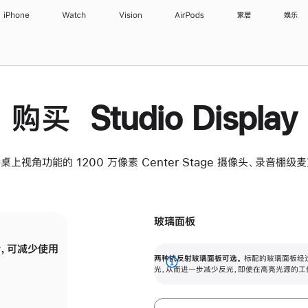
iPhone
Watch
Vision
AirPods
家居
娱乐
购买 Studio Display
桌上视角功能的 1200 万像素 Center Stage 摄像头、录音棚
玻璃面板
，可减少使用
纳米纹理玻璃面板可进一步减少反光，即使在
两种抗反射玻璃面板可选。
标配的玻璃面板经
。
有高亮光源的场所使用，也能保持出色画质。
展
光，从而进一步减少反光，即使在高亮光源的工
开