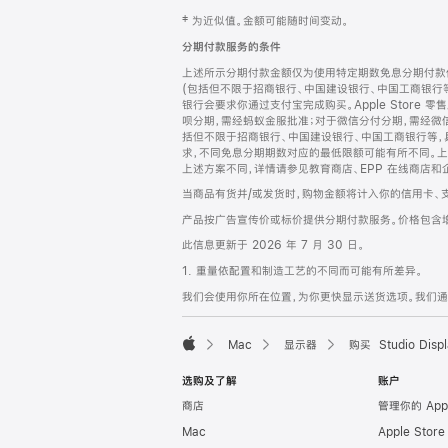
网
脚
‡ 为近似值。金额可能随时间变动。
注
页
分期付款服务的条件
页
上述所示分期付款金额仅为使用特定期数免息分期付款估
脚
(包括但不限于招商银行、中国建设银行、中国工商银行
银行会要求你通过支付宝完成购买。Apple Store 零
呗分期，需经蚂蚁金服批准；对于微信分付分期，需经微信
括但不限于招商银行、中国建设银行、中国工商银行等，
求，不同免息分期期数对应的最低限额可能有所不同。上述分
上述方案不同，详情请参见教育商店、EPP 在线商店和
当商品有货并/或发货时，购物金额将计入你的信用卡、
产品按广告宣传价或标价提供分期付款服务。价格包含
此信息更新于 2026 年 7 月 30 日。
1. 重量依配置和制造工艺的不同而可能有所差异。
我们会使用你所在位置，为你更快显示送货选项。我们通过你
Mac
显示器
购买 Studio Displ
Apple
选购及了解
账户
商店
管理你的 App
Mac
Apple Stor