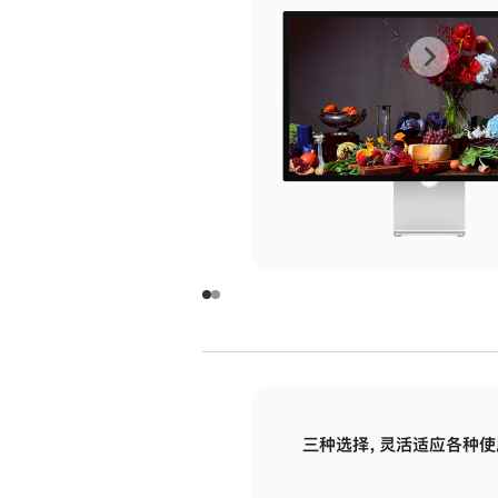
上
下
一
一
张
张
图
图
库
库
图
图
片
片
-
-
玻
玻
璃
璃
三种选择，灵活适应各种使
面
面
板
板