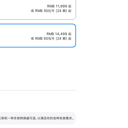
RMB 11,999
起
或 RMB 500/月 (24 期) 起
RMB 14,499
起
或 RMB 605/月 (24 期) 起
配可调倾斜度及高度的支架，额外增加 105
VESA 支架转换器
 有两种支架和一种支架转换器可选，以满足你的各种安装需求。
毫米的高度调节范围。
容的支架 (未随附)