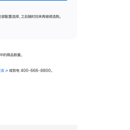
全部配置选择，之后随时回来再继续选购。
中的商品数量。
交流
(在
或致电
400-666-8800。
新
窗
口
中
打
开)