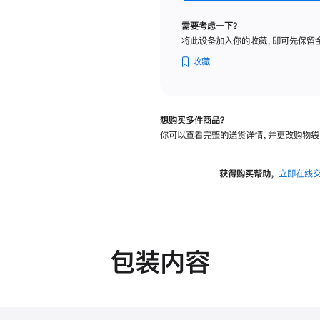
纳
米
需要考虑一下？
纹
将此设备加入你的收藏，即可先保留
理
玻
收藏
璃
面
板
想购买多件商品？
-
你可以查看完整的送货详情，并更改购物袋
可
调
倾
获得购买帮助，
立即在线
斜
度
的
支
架
包装内容
的
分
期
付
款