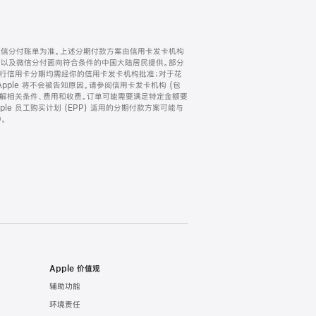
微信分付账单为准。上述分期付款方案由信用卡发卡机构
) 以及微信分付面向符合条件的中国大陆居民提供。部分
家。所有银行信用卡分期均需经你的信用卡发卡机构批准；对于花
ple 将不会被告知原因。请参阅信用卡发卡机构 (包
了解相关条件、费用和收费。订单可能需要满足特定金额要
e 员工购买计划 (EPP) 适用的分期付款方案可能与
。
Apple 价值观
辅助功能
环境责任