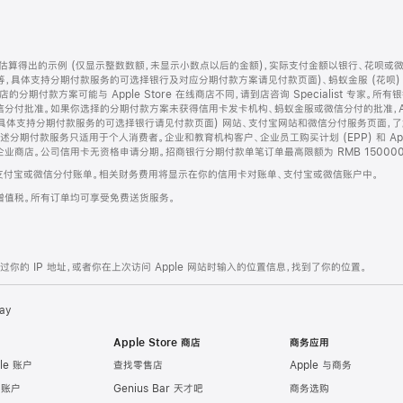
算得出的示例 (仅显示整数数额，未显示小数点以后的金额)，实际支付金额以银行、花呗或
等，具体支持分期付款服务的可选择银行及对应分期付款方案请见付款页面)、蚂蚁金服 (花呗
售店的分期付款方案可能与 Apple Store 在线商店不同，请到店咨询 Specialist 专
分付批准。如果你选择的分期付款方案未获得信用卡发卡机构、蚂蚁金服或微信分付的批准，Ap
具体支持分期付款服务的可选择银行请见付款页面) 网站、支付宝网站和微信分付服务页面，
期付款服务只适用于个人消费者。企业和教育机构客户、企业员工购买计划 (EPP) 和 Appl
企业商店。公司信用卡无资格申请分期。招商银行分期付款单笔订单最高限额为 RMB 150000
支付宝或微信分付账单。相关财务费用将显示在你的信用卡对账单、支付宝或微信账户中。
增值税。所有订单均可享受免费送货服务。
的 IP 地址，或者你在上次访问 Apple 网站时输入的位置信息，找到了你的位置。
ay
Apple Store 商店
商务应用
le 账户
查找零售店
Apple 与商务
e 账户
Genius Bar 天才吧
商务选购