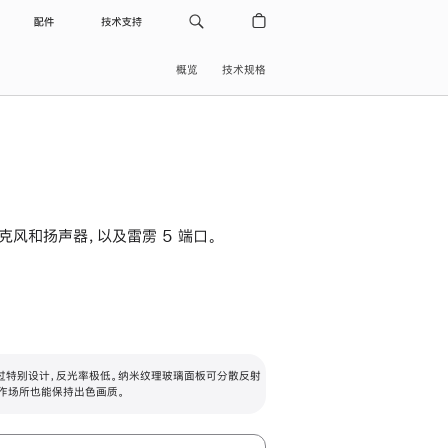
配件
技术支持
概览
技术规格
级麦克风和扬声器，以及雷雳 5 端口。
过特别设计，反光率极低。纳米纹理玻璃面板可分散反射
作场所也能保持出色画质。