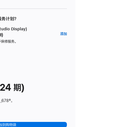
 服务计划？
dio Display)
AppleCare+
添加
期)
服
坏保修服务。
务
计
划
(适
用
于
24 期)
Studio
Display)
,678
脚
‡。
注
加到购物袋