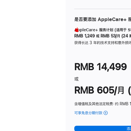
是否要添加 AppleCare+
AppleCare+ 服务计划 (适用于 Stu
RMB 1,249
或
RMB 53/月 (24 
获得长达 3 年的技术支持和意外损
RMB 14,499
或
RMB 605/月 (
含增值税及其他法定税费
：约 RMB 1
可享免息分期付款
(Studio
Display
-
添