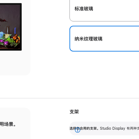
标准玻璃
纳米纹理玻璃
支架
用场景。
标配可调倾斜度的支架，提供 30 度的倾斜度
选
选择你合用的支架。
Studio Display
调节范围。
展