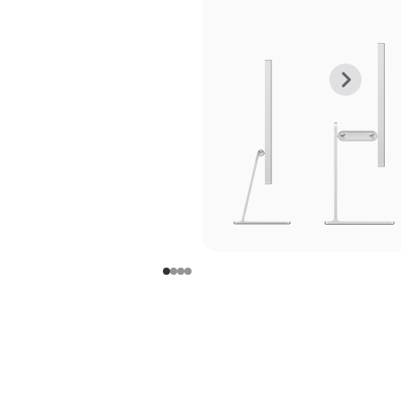
上
下
一
一
张
张
图
图
库
库
图
图
片
片
-
-
支
支
架
架