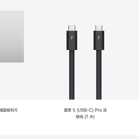
选
项)
理玻璃面板和可
雷雳 5 (USB-C) Pro 连
接线 (1 米)