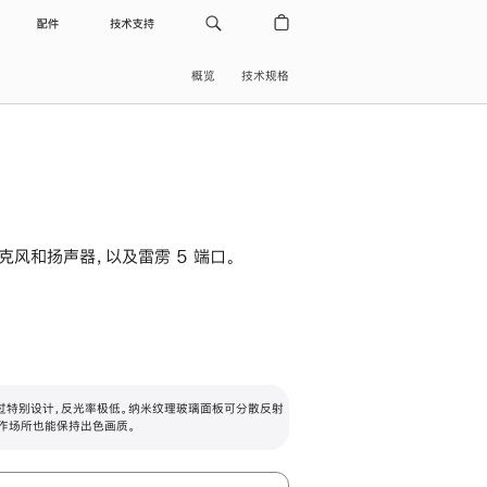
配件
技术支持
概览
技术规格
级麦克风和扬声器，以及雷雳 5 端口。
过特别设计，反光率极低。纳米纹理玻璃面板可分散反射
作场所也能保持出色画质。