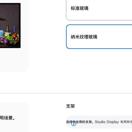
标准玻璃
纳米纹理玻璃
支架
用场景。
标配可调倾斜度的支架，提供 30 度的倾斜度
选
选择你合用的支架。
Studio Display
调节范围。
展