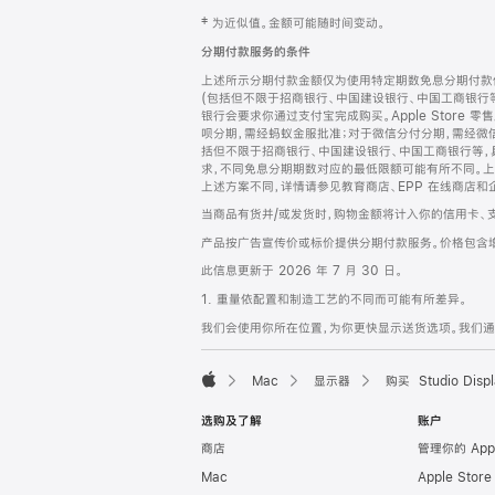
网
脚
‡ 为近似值。金额可能随时间变动。
注
页
分期付款服务的条件
页
上述所示分期付款金额仅为使用特定期数免息分期付款估
脚
(包括但不限于招商银行、中国建设银行、中国工商银行
银行会要求你通过支付宝完成购买。Apple Store 零
呗分期，需经蚂蚁金服批准；对于微信分付分期，需经微信
括但不限于招商银行、中国建设银行、中国工商银行等，
求，不同免息分期期数对应的最低限额可能有所不同。上述分
上述方案不同，详情请参见教育商店、EPP 在线商店和
当商品有货并/或发货时，购物金额将计入你的信用卡、
产品按广告宣传价或标价提供分期付款服务。价格包含
此信息更新于 2026 年 7 月 30 日。
1. 重量依配置和制造工艺的不同而可能有所差异。
我们会使用你所在位置，为你更快显示送货选项。我们通过你
Mac
显示器
购买 Studio Displ
Apple
选购及了解
账户
商店
管理你的 App
Mac
Apple Stor