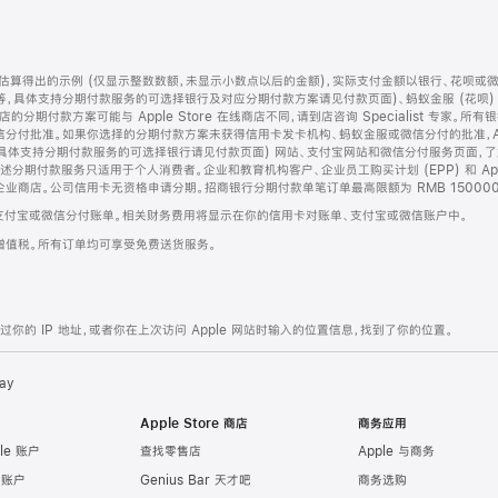
算得出的示例 (仅显示整数数额，未显示小数点以后的金额)，实际支付金额以银行、花呗或
等，具体支持分期付款服务的可选择银行及对应分期付款方案请见付款页面)、蚂蚁金服 (花呗
售店的分期付款方案可能与 Apple Store 在线商店不同，请到店咨询 Specialist 专
分付批准。如果你选择的分期付款方案未获得信用卡发卡机构、蚂蚁金服或微信分付的批准，Ap
具体支持分期付款服务的可选择银行请见付款页面) 网站、支付宝网站和微信分付服务页面，
期付款服务只适用于个人消费者。企业和教育机构客户、企业员工购买计划 (EPP) 和 Appl
企业商店。公司信用卡无资格申请分期。招商银行分期付款单笔订单最高限额为 RMB 150000
支付宝或微信分付账单。相关财务费用将显示在你的信用卡对账单、支付宝或微信账户中。
增值税。所有订单均可享受免费送货服务。
的 IP 地址，或者你在上次访问 Apple 网站时输入的位置信息，找到了你的位置。
ay
Apple Store 商店
商务应用
le 账户
查找零售店
Apple 与商务
e 账户
Genius Bar 天才吧
商务选购