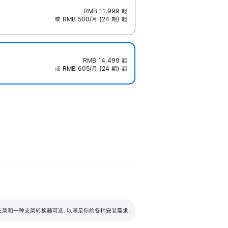
RMB 11,999
起
或 RMB 500/月 (24 期) 起
RMB 14,499
起
或 RMB 605/月 (24 期) 起
配可调倾斜度及高度的支架，额外增加 105
VESA 支架转换器
 有两种支架和一种支架转换器可选，以满足你的各种安装需求。
毫米的高度调节范围。
容的支架 (未随附)