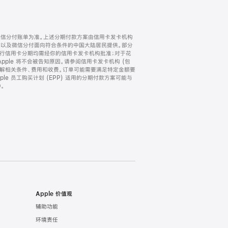
微信分付账单为准。上述分期付款方案由信用卡发卡机构
) 以及微信分付面向符合条件的中国大陆居民提供。部分
家。所有银行信用卡分期均需经你的信用卡发卡机构批准；对于花
ple 将不会被告知原因。请参阅信用卡发卡机构 (包
了解相关条件、费用和收费。订单可能需要满足特定金额要
e 员工购买计划 (EPP) 适用的分期付款方案可能与
。
Apple 价值观
辅助功能
环境责任