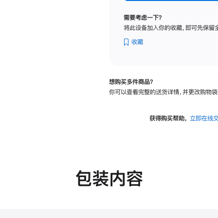
纳
米
需要考虑一下？
纹
将此设备加入你的收藏，即可先保留
理
玻
收藏
璃
面
板
想购买多件商品？
-
你可以查看完整的送货详情，并更改购物袋
可
调
倾
获得购买帮助，
立即在线
斜
度
的
支
架
包装内容
的
分
期
付
款