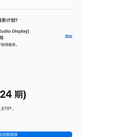
 服务计划？
dio Display)
AppleCare+
添加
期)
服
坏保修服务。
务
计
划
(适
用
于
24 期)
Studio
Display)
,678
脚
‡。
注
加到购物袋