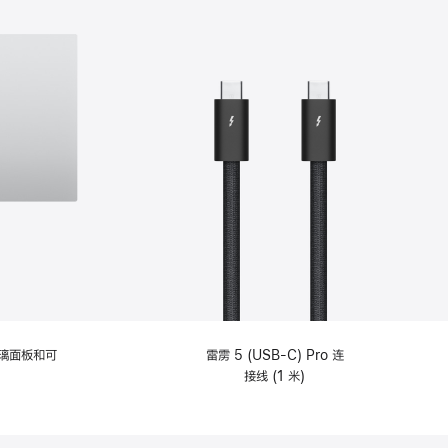
选
项)
理玻璃面板和可
雷雳 5 (USB-C) Pro 连
接线 (1 米)