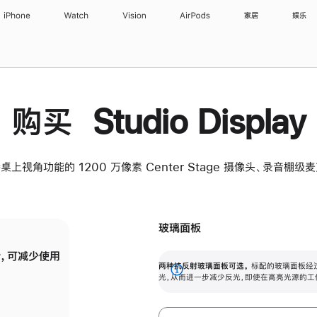
iPhone
Watch
Vision
AirPods
家居
娱乐
购买 Studio Display
桌上视角功能的 1200 万像素 Center Stage 摄像头、录音棚
玻璃面板
，可减少使用
纳米纹理玻璃面板可进一步减少反光，即使在
两种抗反射玻璃面板可选。
标配的玻璃面板经
。
有高亮光源的场所使用，也能保持出色画质。
展
光，从而进一步减少反光，即使在高亮光源的工
开