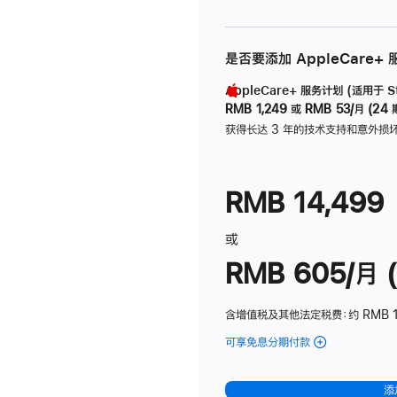
是否要添加 AppleCare+
AppleCare+ 服务计划 (适用于 Stu
RMB 1,249
或
RMB 53/月 (24 
获得长达 3 年的技术支持和意外损
RMB 14,499
或
RMB 605/月 (
含增值税及其他法定税费
：约 RMB 1
可享免息分期付款
(Studio
Display
-
添