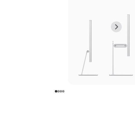
上
下
一
一
张
张
图
图
库
库
图
图
片
片
-
-
支
支
架
架