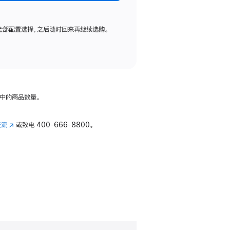
全部配置选择，之后随时回来再继续选购。
中的商品数量。
交流
(在
或致电
400-666-8800。
新
窗
口
中
打
开)