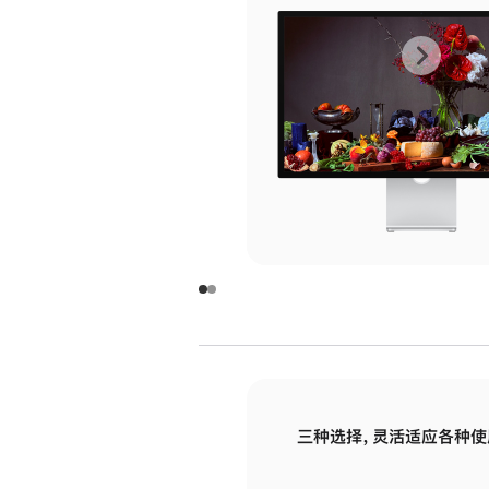
上
下
一
一
张
张
图
图
库
库
图
图
片
片
-
-
玻
玻
璃
璃
三种选择，灵活适应各种使
面
面
板
板