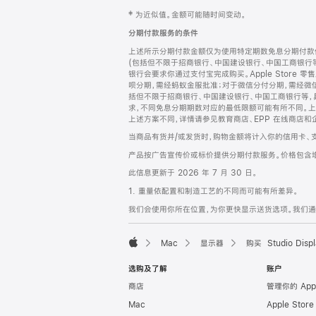
网
脚
‡ 为近似值。金额可能随时间变动。
注
页
分期付款服务的条件
页
上述所示分期付款金额仅为使用特定期数免息分期付款估
脚
(包括但不限于招商银行、中国建设银行、中国工商银行
银行会要求你通过支付宝完成购买。Apple Store 零
呗分期，需经蚂蚁金服批准；对于微信分付分期，需经微信
括但不限于招商银行、中国建设银行、中国工商银行等，
求，不同免息分期期数对应的最低限额可能有所不同。上述分
上述方案不同，详情请参见教育商店、EPP 在线商店和
当商品有货并/或发货时，购物金额将计入你的信用卡、
产品按广告宣传价或标价提供分期付款服务。价格包含
此信息更新于 2026 年 7 月 30 日。
1. 重量依配置和制造工艺的不同而可能有所差异。
我们会使用你所在位置，为你更快显示送货选项。我们通过你
Mac
显示器
购买 Studio Displ
Apple
选购及了解
账户
商店
管理你的 App
Mac
Apple Stor