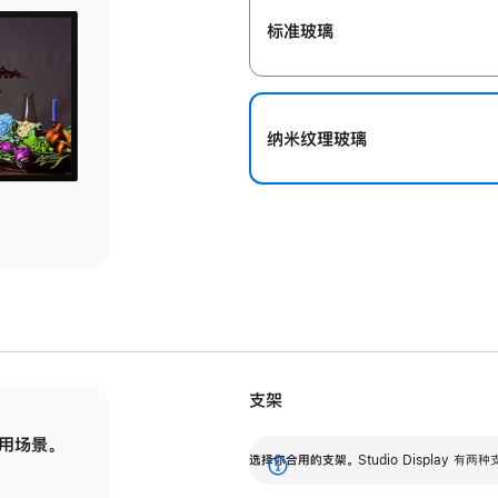
标准玻璃
纳米纹理玻璃
支架
用场景。
标配可调倾斜度的支架，提供 30 度的倾斜度
选
选择你合用的支架。
Studio Display
调节范围。
展