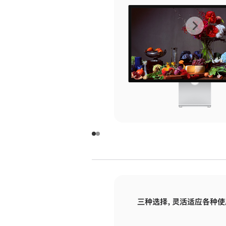
上
下
一
一
张
张
图
图
库
库
图
图
片
片
-
-
玻
玻
璃
璃
三种选择，灵活适应各种使
面
面
板
板