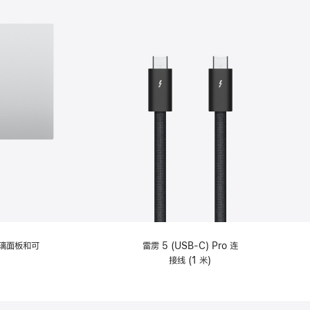
选
项)
理玻璃面板和可
雷雳 5 (USB-C) Pro 连
接线 (1 米)