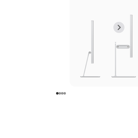
上
下
一
一
张
张
图
图
库
库
图
图
片
片
-
-
支
支
架
架