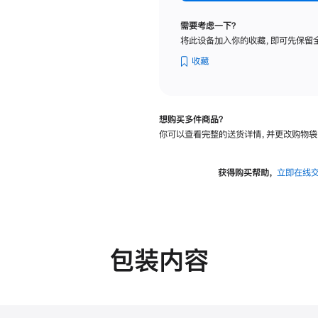
纳
米
需要考虑一下？
纹
将此设备加入你的收藏，即可先保留
理
玻
收藏
璃
面
板
想购买多件商品？
-
你可以查看完整的送货详情，并更改购物袋
可
调
倾
获得购买帮助，
立即在线
斜
度
的
支
架
包装内容
的
分
期
付
款