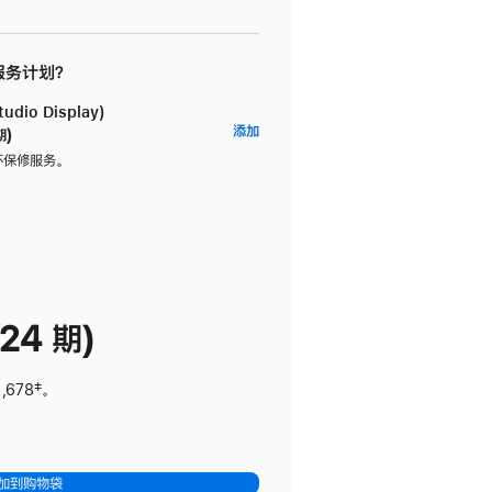
 服务计划？
dio Display)
AppleCare+
添加
期)
服
坏保修服务。
务
计
划
(适
用
于
24 期)
Studio
Display)
,678
脚
‡。
注
加到购物袋