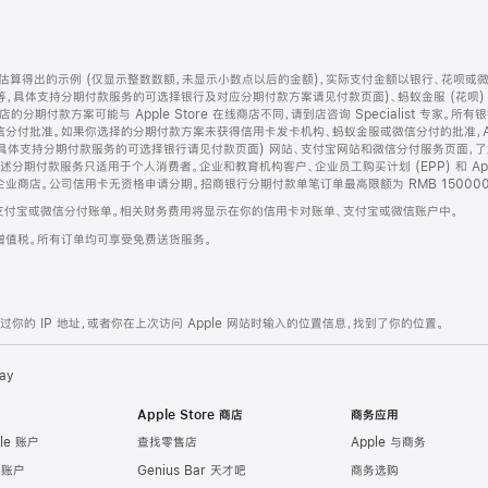
算得出的示例 (仅显示整数数额，未显示小数点以后的金额)，实际支付金额以银行、花呗或
等，具体支持分期付款服务的可选择银行及对应分期付款方案请见付款页面)、蚂蚁金服 (花呗
售店的分期付款方案可能与 Apple Store 在线商店不同，请到店咨询 Specialist 专
分付批准。如果你选择的分期付款方案未获得信用卡发卡机构、蚂蚁金服或微信分付的批准，Ap
具体支持分期付款服务的可选择银行请见付款页面) 网站、支付宝网站和微信分付服务页面，
期付款服务只适用于个人消费者。企业和教育机构客户、企业员工购买计划 (EPP) 和 Appl
企业商店。公司信用卡无资格申请分期。招商银行分期付款单笔订单最高限额为 RMB 150000
支付宝或微信分付账单。相关财务费用将显示在你的信用卡对账单、支付宝或微信账户中。
增值税。所有订单均可享受免费送货服务。
的 IP 地址，或者你在上次访问 Apple 网站时输入的位置信息，找到了你的位置。
ay
Apple Store 商店
商务应用
le 账户
查找零售店
Apple 与商务
e 账户
Genius Bar 天才吧
商务选购