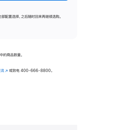
全部配置选择，之后随时回来再继续选购。
中的商品数量。
交流
(在
或致电
400-666-8800。
新
窗
口
中
打
开)