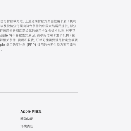
微信分付账单为准。上述分期付款方案由信用卡发卡机构
) 以及微信分付面向符合条件的中国大陆居民提供。部分
家。所有银行信用卡分期均需经你的信用卡发卡机构批准；对于花
ple 将不会被告知原因。请参阅信用卡发卡机构 (包
了解相关条件、费用和收费。订单可能需要满足特定金额要
e 员工购买计划 (EPP) 适用的分期付款方案可能与
。
Apple 价值观
辅助功能
环境责任