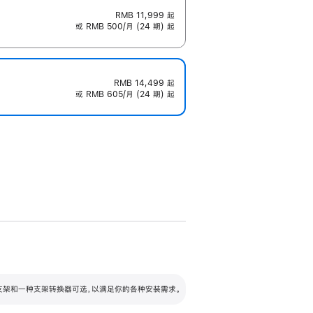
RMB 11,999
起
或 RMB 500/月 (24 期) 起
RMB 14,499
起
或 RMB 605/月 (24 期) 起
配可调倾斜度及高度的支架，额外增加 105
VESA 支架转换器
 有两种支架和一种支架转换器可选，以满足你的各种安装需求。
毫米的高度调节范围。
容的支架 (未随附)