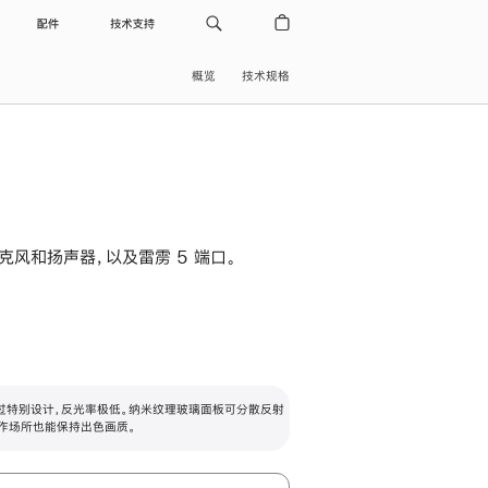
配件
技术支持
概览
技术规格
级麦克风和扬声器，以及雷雳 5 端口。
过特别设计，反光率极低。纳米纹理玻璃面板可分散反射
作场所也能保持出色画质。