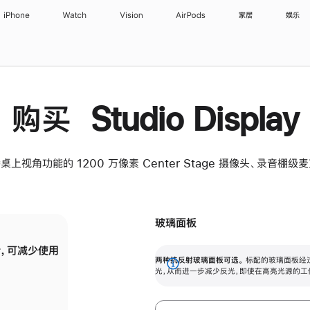
iPhone
Watch
Vision
AirPods
家居
娱乐
购买 Studio Display
桌上视角功能的 1200 万像素 Center Stage 摄像头、录音棚
玻璃面板
，可减少使用
纳米纹理玻璃面板可进一步减少反光，即使在
两种抗反射玻璃面板可选。
标配的玻璃面板经
。
有高亮光源的场所使用，也能保持出色画质。
展
光，从而进一步减少反光，即使在高亮光源的工
开