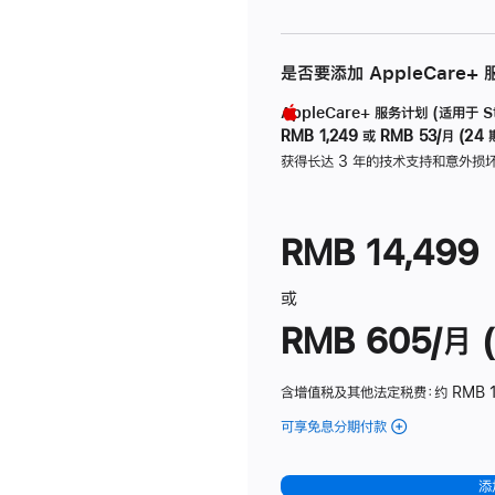
是否要添加 AppleCare+
AppleCare+ 服务计划 (适用于 Stu
RMB 1,249
或
RMB 53/月 (24 
获得长达 3 年的技术支持和意外损
RMB 14,499
或
RMB 605/月 (
含增值税及其他法定税费
：约 RMB 1
可享免息分期付款
(Studio
Display
-
添