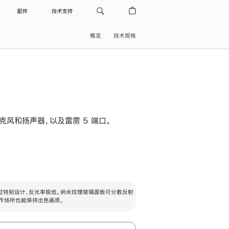
配件
技术支持
概览
技术规格
级麦克风和扬声器，以及雷雳 5 端口。
过特别设计，反光率极低。纳米纹理玻璃面板可分散反射
作场所也能保持出色画质。