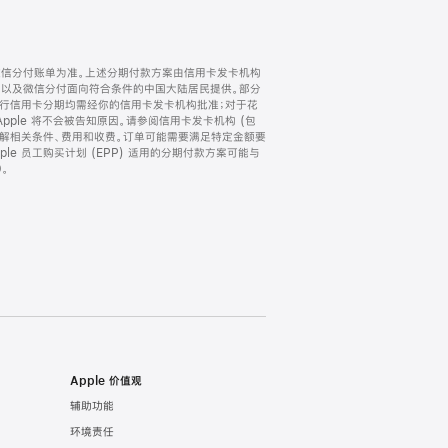
微信分付账单为准。上述分期付款方案由信用卡发卡机构
) 以及微信分付面向符合条件的中国大陆居民提供。部分
家。所有银行信用卡分期均需经你的信用卡发卡机构批准；对于花
ple 将不会被告知原因。请参阅信用卡发卡机构 (包
了解相关条件、费用和收费。订单可能需要满足特定金额要
e 员工购买计划 (EPP) 适用的分期付款方案可能与
。
Apple 价值观
辅助功能
环境责任