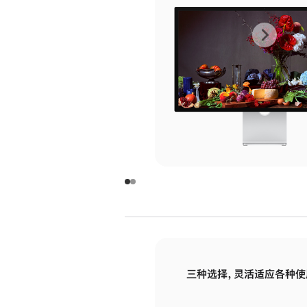
上
下
一
一
张
张
图
图
库
库
图
图
片
片
-
-
玻
玻
璃
璃
三种选择，灵活适应各种使
面
面
板
板