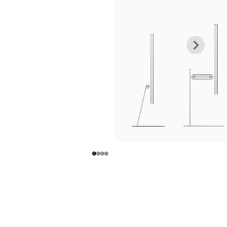
上
下
一
一
张
张
图
图
库
库
图
图
片
片
-
-
支
支
架
架