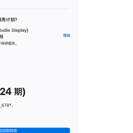
 服务计划？
dio Display)
AppleCare+
添加
期)
服
坏保修服务。
务
计
划
(适
用
于
24 期)
Studio
Display)
,678
脚
‡。
注
加到购物袋