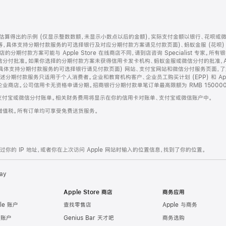
算得出的示例 (仅显示整数数额，未显示小数点以后的金额)，实际支付金额以银行、花呗或
等，具体支持分期付款服务的可选择银行及对应分期付款方案请见付款页面)、蚂蚁金服 (花呗
售店的分期付款方案可能与 Apple Store 在线商店不同，请到店咨询 Specialist 专
分付批准。如果你选择的分期付款方案未获得信用卡发卡机构、蚂蚁金服或微信分付的批准，Ap
具体支持分期付款服务的可选择银行请见付款页面) 网站、支付宝网站和微信分付服务页面，
期付款服务只适用于个人消费者。企业和教育机构客户、企业员工购买计划 (EPP) 和 Appl
企业商店。公司信用卡无资格申请分期。招商银行分期付款单笔订单最高限额为 RMB 150000
支付宝或微信分付账单。相关财务费用将显示在你的信用卡对账单、支付宝或微信账户中。
增值税。所有订单均可享受免费送货服务。
的 IP 地址，或者你在上次访问 Apple 网站时输入的位置信息，找到了你的位置。
ay
Apple Store 商店
商务应用
le 账户
查找零售店
Apple 与商务
e 账户
Genius Bar 天才吧
商务选购