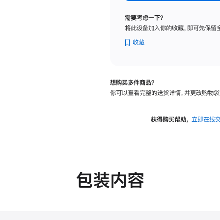
纳
米
需要考虑一下？
纹
将此设备加入你的收藏，即可先保留
理
玻
收藏
璃
面
板
想购买多件商品？
-
你可以查看完整的送货详情，并更改购物袋
可
调
倾
获得购买帮助，
立即在线
斜
度
的
支
架
包装内容
的
分
期
付
款