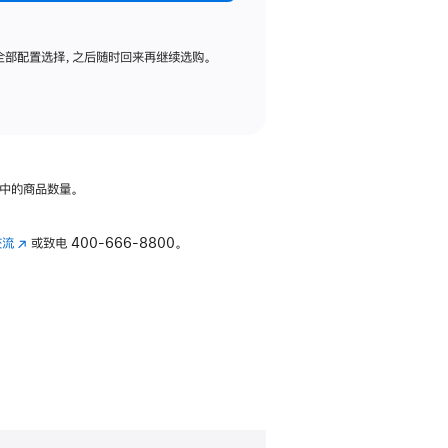
全部配置选择，之后随时回来再继续选购。
中的商品数量。
交流
(在
或致电
400-666-8800。
新
窗
口
中
打
开)