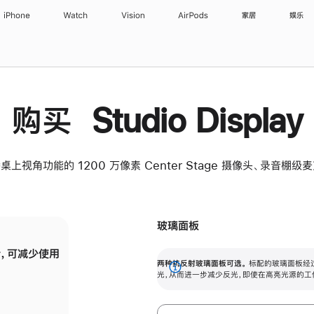
iPhone
Watch
Vision
AirPods
家居
娱乐
购买 Studio Display
桌上视角功能的 1200 万像素 Center Stage 摄像头、录音棚
玻璃面板
，可减少使用
纳米纹理玻璃面板可进一步减少反光，即使在
两种抗反射玻璃面板可选。
标配的玻璃面板经
。
有高亮光源的场所使用，也能保持出色画质。
展
光，从而进一步减少反光，即使在高亮光源的工
开