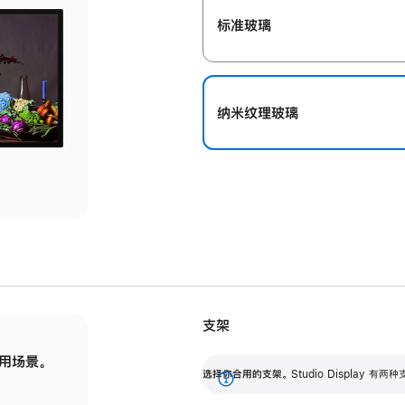
标准玻璃
纳米纹理玻璃
支架
用场景。
标配可调倾斜度的支架，提供 30 度的倾斜度
选
选择你合用的支架。
Studio Display
调节范围。
展