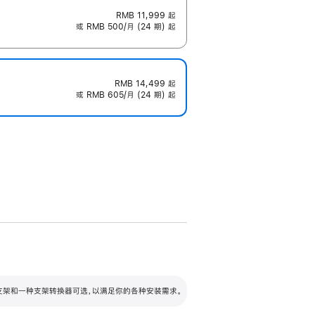
RMB 11,999
起
或 RMB 500/月 (24 期) 起
RMB 14,499
起
或 RMB 605/月 (24 期) 起
配可调倾斜度及高度的支架，额外增加 105
VESA 支架转换器
 有两种支架和一种支架转换器可选，以满足你的各种安装需求。
毫米的高度调节范围。
容的支架 (未随附)