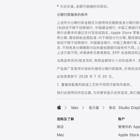
网
脚
‡ 为近似值。金额可能随时间变动。
注
页
分期付款服务的条件
页
上述所示分期付款金额仅为使用特定期数免息分期付款估
脚
(包括但不限于招商银行、中国建设银行、中国工商银行
银行会要求你通过支付宝完成购买。Apple Store 零
呗分期，需经蚂蚁金服批准；对于微信分付分期，需经微信
括但不限于招商银行、中国建设银行、中国工商银行等，
求，不同免息分期期数对应的最低限额可能有所不同。上述分
上述方案不同，详情请参见教育商店、EPP 在线商店和
当商品有货并/或发货时，购物金额将计入你的信用卡、
产品按广告宣传价或标价提供分期付款服务。价格包含
此信息更新于 2026 年 7 月 30 日。
1. 重量依配置和制造工艺的不同而可能有所差异。
我们会使用你所在位置，为你更快显示送货选项。我们通过你
Mac
显示器
购买 Studio Displ
Apple
选购及了解
账户
商店
管理你的 App
Mac
Apple Stor