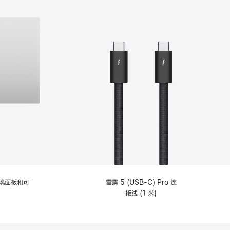
选
项)
理玻璃面板和可
雷雳 5 (USB-C) Pro 连
接线 (1 米)