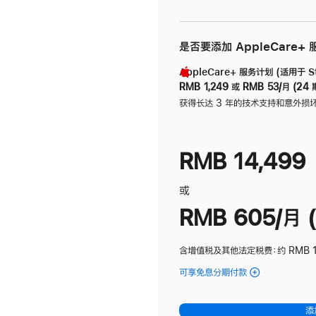
是否要添加 AppleCare+
AppleCare+ 服务计划 (适用于 Stu
RMB 1,249
或
RMB 53/月 (24 
获得长达 3 年的技术支持和意外损
RMB 14,499
或
RMB 605/月 (
含增值税及其他法定税费
：约 RMB 1
可享免息分期付款
(Studio
Display
-
添