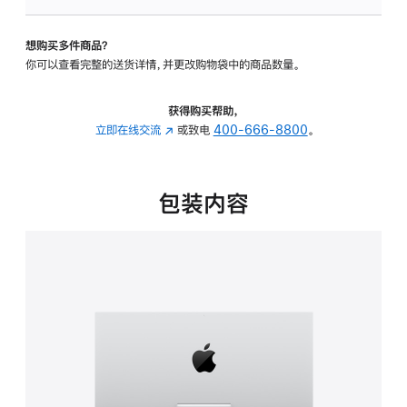
板
-
想购买多件商品？
可
你可以查看完整的送货详情，并更改购物袋中的商品数量。
调
倾
斜
获得购买帮助，
度
立即在线交流
(在
或致电
400-666-8800
。
的
新
支
窗
架
口
包装内容
的
中
分
打
期
开)
付
款
选
项)