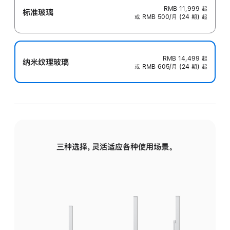
RMB 11,999
起
标准玻璃
或 RMB 500/月 (24 期) 起
RMB 14,499
起
纳米纹理玻璃
或 RMB 605/月 (24 期) 起
三种选择，灵活适应各种使用场景。
标