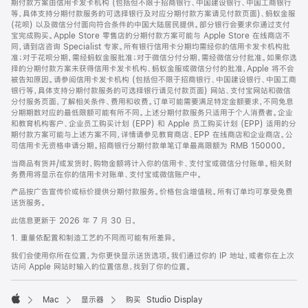
期付款方案由信用卡发卡机构 (包括但不限于招商银行、中国建设银行、中国工商银行
等，具体支持分期付款服务的可选择银行及对应分期付款方案请见付款页面)、蚂蚁金服
(花呗) 以及微信分付面向符合条件的中国大陆居民提供。部分银行会要求你通过支付
宝完成购买。Apple Store 零售店的分期付款方案可能与 Apple Store 在线商店不
同，请到店咨询 Specialist 专家。所有银行信用卡分期均需经你的信用卡发卡机构批
准；对于花呗分期，需经蚂蚁金服批准；对于微信分付分期，需经微信分付批准。如果你选
择的分期付款方案未获得信用卡发卡机构、蚂蚁金服或微信分付的批准，Apple 将不会
被告知原因。请参阅信用卡发卡机构 (包括但不限于招商银行、中国建设银行、中国工商
银行等，具体支持分期付款服务的可选择银行请见付款页面) 网站、支付宝网站和微信
分付服务页面，了解相关条件、费用和收费。订单可能需要满足特定金额要求，不同免息
分期期数对应的最低限额可能有所不同。上述分期付款服务只适用于个人消费者。企业
和教育机构客户、企业员工购买计划 (EPP) 和 Apple 员工购买计划 (EPP) 适用的分
期付款方案可能与上述方案不同，详情请参见教育商店、EPP 在线商店和企业商店。公
司信用卡无资格申请分期。招商银行分期付款单笔订单最高限额为 RMB 150000。
当商品有货并/或发货时，购物金额将计入你的信用卡、支付宝或微信分付账单。相关财
务费用将显示在你的信用卡对账单、支付宝或微信账户中。
产品按广告宣传价或标价提供分期付款服务。价格包含增值税。所有订单均可享受免费
送货服务。
此信息更新于 2026 年 7 月 30 日。
1. 重量依配置和制造工艺的不同而可能有所差异。
我们会使用你所在位置，为你更快显示送货选项。我们通过你的 IP 地址，或者你在上次
访问 Apple 网站时输入的位置信息，找到了你的位置。
Mac
显示器
购买 Studio Display