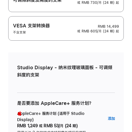
或 RMB 730/月 (24 期) 起
VESA 支架转换器
RMB 14,499
或 RMB 605/月 (24 期) 起
不含支架
Studio Display - 纳米纹理玻璃面板 - 可调倾
斜度的支架
是否要添加 AppleCare+ 服务计划？
AppleCare+ 服务计划 (适用于 Studio
AppleC
添加
Display)
服
RMB 1,249
或
RMB 53/月 (24 期)