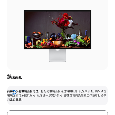
玻璃面板
两种抗反射玻璃面板可选。
标配的玻璃面板经过特别设计，反光率极低。纳米纹理
展
玻璃面板可分散反射光，从而进一步减少反光，即使在高亮光源的工作场所也能保
持出色画质。
开