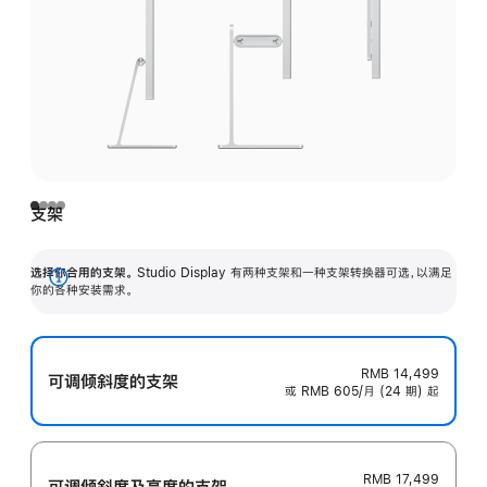
支架
选择你合用的支架。
Studio Display 有两种支架和一种支架转换器可选，以满足
展
你的各种安装需求。
开
RMB 14,499
可调倾斜度的支架
或 RMB 605/月 (24 期) 起
RMB 17,499
可调倾斜度及高‍度的支‍架