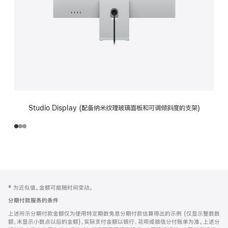
Studio Display (配备纳米纹理玻璃面板和可调倾斜度的支架)
网
脚
‡ 为近似值。金额可能随时间变动。
注
页
分期付款服务的条件
页
上述所示分期付款金额仅为使用特定期数免息分期付款估算得出的示例 (仅显示整数数
脚
额，未显示小数点以后的金额)，实际支付金额以银行、花呗或微信分付账单为准。上述分