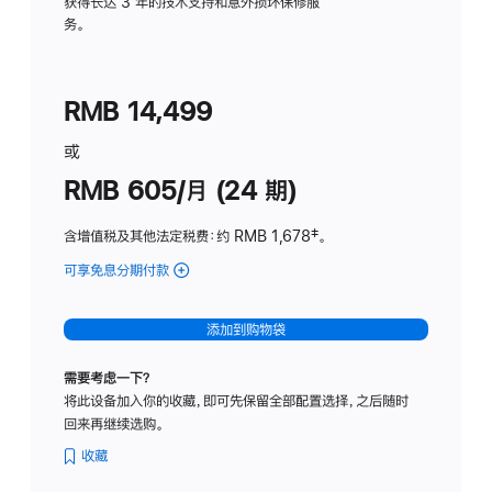
务
获得长达 3 年的技术支持和意外损坏保修服
务。
计
划
(适
RMB 14,499
用
于
或
Studio
RMB 605/月 (24 期)
Display
含增值税及其他法定税费
：约 RMB 1,678
脚
‡。
注
可享免息分期付款
(Studio
Display
-
添加到购物袋
纳
米
需要考虑一下？
纹
将此设备加入你的收藏，即可先保留全部配置选择，之后随时
理
回来再继续选购。
玻
璃
收藏
面