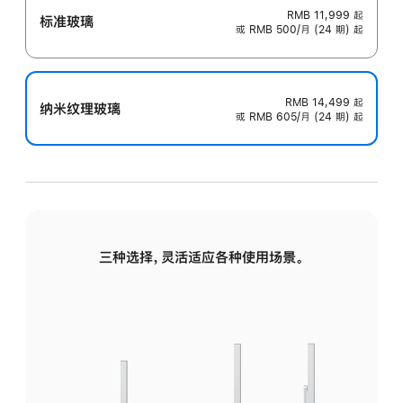
RMB 11,999
起
标准玻璃
或 RMB 500/月 (24 期) 起
RMB 14,499
起
纳米纹理玻璃
或 RMB 605/月 (24 期) 起
三种选择，灵活适应各种使用场景。
标