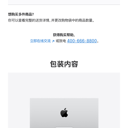
板
-
想购买多件商品？
可
你可以查看完整的送货详情，并更改购物袋中的商品数量。
调
倾
斜
获得购买帮助，
度
立即在线交流
(在
或致电
400-666-8800
。
的
新
支
窗
架
口
包装内容
的
中
分
打
期
开)
付
款
选
项)