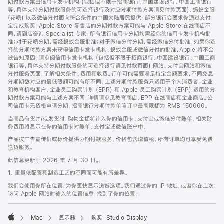
期付款方案由信用卡发卡机构 (包括但不限于招商银行、中国建设银行、中国工商银行
等，具体支持分期付款服务的可选择银行及对应分期付款方案请见付款页面)、蚂蚁金服
(花呗) 以及微信分付面向符合条件的中国大陆居民提供。部分银行会要求你通过支付
宝完成购买。Apple Store 零售店的分期付款方案可能与 Apple Store 在线商店不
同，请到店咨询 Specialist 专家。所有银行信用卡分期均需经你的信用卡发卡机构批
准；对于花呗分期，需经蚂蚁金服批准；对于微信分付分期，需经微信分付批准。如果你选
择的分期付款方案未获得信用卡发卡机构、蚂蚁金服或微信分付的批准，Apple 将不会
被告知原因。请参阅信用卡发卡机构 (包括但不限于招商银行、中国建设银行、中国工商
银行等，具体支持分期付款服务的可选择银行请见付款页面) 网站、支付宝网站和微信
分付服务页面，了解相关条件、费用和收费。订单可能需要满足特定金额要求，不同免息
分期期数对应的最低限额可能有所不同。上述分期付款服务只适用于个人消费者。企业
和教育机构客户、企业员工购买计划 (EPP) 和 Apple 员工购买计划 (EPP) 适用的分
期付款方案可能与上述方案不同，详情请参见教育商店、EPP 在线商店和企业商店。公
司信用卡无资格申请分期。招商银行分期付款单笔订单最高限额为 RMB 150000。
当商品有货并/或发货时，购物金额将计入你的信用卡、支付宝或微信分付账单。相关财
务费用将显示在你的信用卡对账单、支付宝或微信账户中。
产品按广告宣传价或标价提供分期付款服务。价格包含增值税。所有订单均可享受免费
送货服务。
此信息更新于 2026 年 7 月 30 日。
1. 重量依配置和制造工艺的不同而可能有所差异。
我们会使用你所在位置，为你更快显示送货选项。我们通过你的 IP 地址，或者你在上次
访问 Apple 网站时输入的位置信息，找到了你的位置。
Mac
显示器
购买 Studio Display