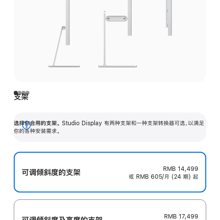
支架
选择你合用的支架。
Studio Display 有两种支架和一种支架转换器可选，以满足
展
你的各种安装需求。
开
RMB 14,499
可调倾斜度的支架
或 RMB 605/月 (24 期) 起
RMB 17,499
可调倾斜度及高‍度的支‍架