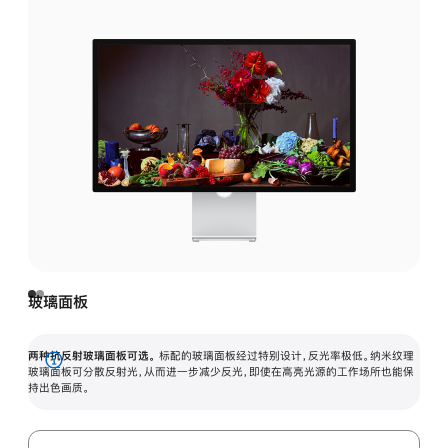
玻璃面板
两种抗反射玻璃面板可选。
标配的玻璃面板经过特别设计，反光率极低。纳米纹理
展
玻璃面板可分散反射光，从而进一步减少反光，即使在高亮光源的工作场所也能保
持出色画质。
开