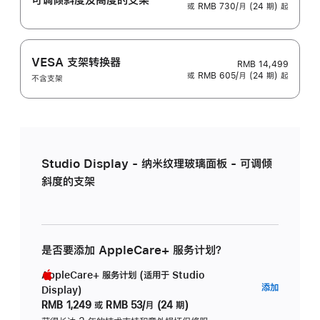
或 RMB 730/月 (24 期) 起
VESA 支架转换器
RMB 14,499
或 RMB 605/月 (24 期) 起
不含支架
Studio Display - 纳米纹理玻璃面板 - 可调倾
斜度的支架
是否要添加 AppleCare+ 服务计划？
AppleCare+ 服务计划 (适用于 Studio
AppleC
添加
Display)
服
RMB 1,249
或
RMB 53/月 (24 期)