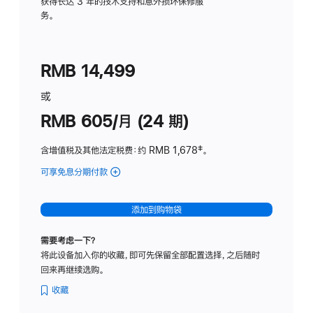
务
获得长达 3 年的技术支持和意外损坏保修服
务。
计
划
(适
RMB 14,499
用
于
或
Studio
RMB 605/月 (24 期)
Display
含增值税及其他法定税费
：约 RMB 1,678
脚
‡。
注
可享免息分期付款
(Studio
Display
-
添加到购物袋
纳
米
需要考虑一下？
纹
将此设备加入你的收藏，即可先保留全部配置选择，之后随时
理
回来再继续选购。
玻
璃
收藏
面