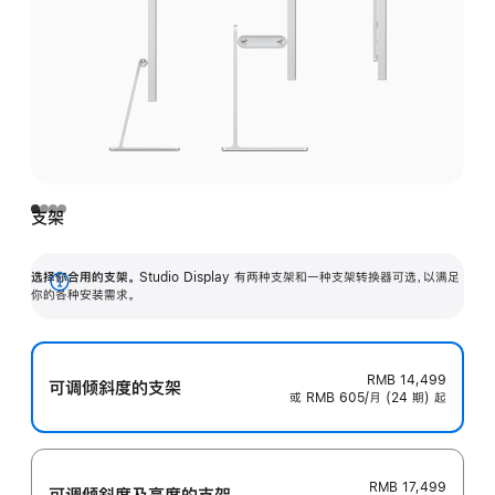
支架
选择你合用的支架。
Studio Display 有两种支架和一种支架转换器可选，以满足
展
你的各种安装需求。
开
RMB 14,499
可调倾斜度的支架
或 RMB 605/月 (24 期) 起
RMB 17,499
可调倾斜度及高‍度的支‍架