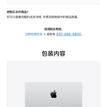
板
-
想购买多件商品？
可
你可以查看完整的送货详情，并更改购物袋中的商品数量。
调
倾
斜
获得购买帮助，
度
立即在线交流
(在
或致电
400-666-8800
。
的
新
支
窗
架
口
包装内容
的
中
分
打
期
开)
付
款
选
项)