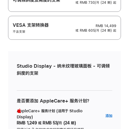
或 RMB 730/月 (24 期) 起
VESA 支架转换器
RMB 14,499
或 RMB 605/月 (24 期) 起
不含支架
Studio Display - 纳米纹理玻璃面板 - 可调倾
斜度的支架
是否要添加 AppleCare+ 服务计划？
AppleCare+ 服务计划 (适用于 Studio
AppleC
添加
Display)
服
RMB 1,249
或
RMB 53/月 (24 期)