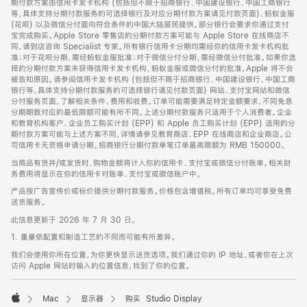
期付款方案由信用卡发卡机构 (包括但不限于招商银行、中国建设银行、中国工商银行
等，具体支持分期付款服务的可选择银行及对应分期付款方案请见付款页面)、蚂蚁金服
(花呗) 以及微信分付面向符合条件的中国大陆居民提供。部分银行会要求你通过支付
宝完成购买。Apple Store 零售店的分期付款方案可能与 Apple Store 在线商店不
同，请到店咨询 Specialist 专家。所有银行信用卡分期均需经你的信用卡发卡机构批
准；对于花呗分期，需经蚂蚁金服批准；对于微信分付分期，需经微信分付批准。如果你选
择的分期付款方案未获得信用卡发卡机构、蚂蚁金服或微信分付的批准，Apple 将不会
被告知原因。请参阅信用卡发卡机构 (包括但不限于招商银行、中国建设银行、中国工商
银行等，具体支持分期付款服务的可选择银行请见付款页面) 网站、支付宝网站和微信
分付服务页面，了解相关条件、费用和收费。订单可能需要满足特定金额要求，不同免息
分期期数对应的最低限额可能有所不同。上述分期付款服务只适用于个人消费者。企业
和教育机构客户、企业员工购买计划 (EPP) 和 Apple 员工购买计划 (EPP) 适用的分
期付款方案可能与上述方案不同，详情请参见教育商店、EPP 在线商店和企业商店。公
司信用卡无资格申请分期。招商银行分期付款单笔订单最高限额为 RMB 150000。
当商品有货并/或发货时，购物金额将计入你的信用卡、支付宝或微信分付账单。相关财
务费用将显示在你的信用卡对账单、支付宝或微信账户中。
产品按广告宣传价或标价提供分期付款服务。价格包含增值税。所有订单均可享受免费
送货服务。
此信息更新于 2026 年 7 月 30 日。
1. 重量依配置和制造工艺的不同而可能有所差异。
我们会使用你所在位置，为你更快显示送货选项。我们通过你的 IP 地址，或者你在上次
访问 Apple 网站时输入的位置信息，找到了你的位置。
Mac
显示器
购买 Studio Display