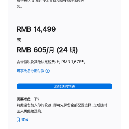
务
获得长达 3 年的技术支持和意外损坏保修服
务。
计
划
(适
RMB 14,499
用
于
或
Studio
RMB 605/月 (24 期)
Display
含增值税及其他法定税费
：约 RMB 1,678
脚
‡。
注
可享免息分期付款
(Studio
Display
-
添加到购物袋
纳
米
需要考虑一下？
纹
将此设备加入你的收藏，即可先保留全部配置选择，之后随时
理
回来再继续选购。
玻
璃
收藏
面