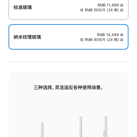
RMB 11,999
起
标准玻璃
或 RMB 500/月 (24 期) 起
RMB 14,499
起
纳米纹理玻璃
或 RMB 605/月 (24 期) 起
三种选择，灵活适应各种使用场景。
标