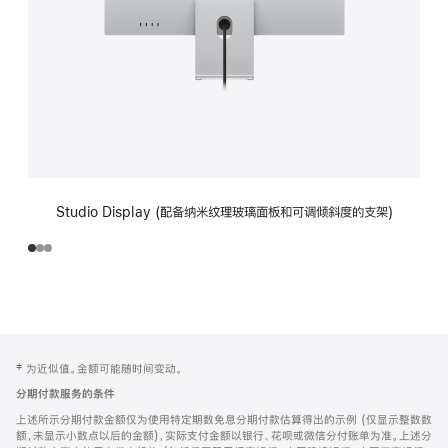
Studio Display (配备纳米纹理玻璃面板和可调倾斜度的支架)
网
脚
‡ 为近似值。金额可能随时间变动。
注
页
分期付款服务的条件
页
上述所示分期付款金额仅为使用特定期数免息分期付款估算得出的示例 (仅显示整数数
脚
额，未显示小数点以后的金额)，实际支付金额以银行、花呗或微信分付账单为准。上述分