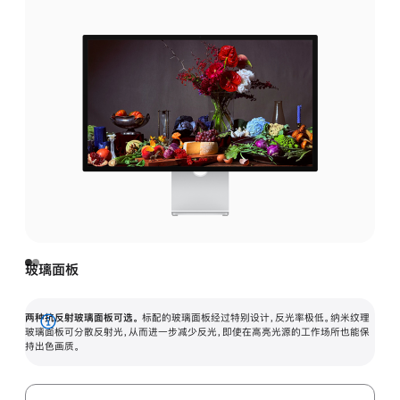
玻璃面板
两种抗反射玻璃面板可选。
标配的玻璃面板经过特别设计，反光率极低。纳米纹理
展
玻璃面板可分散反射光，从而进一步减少反光，即使在高亮光源的工作场所也能保
持出色画质。
开