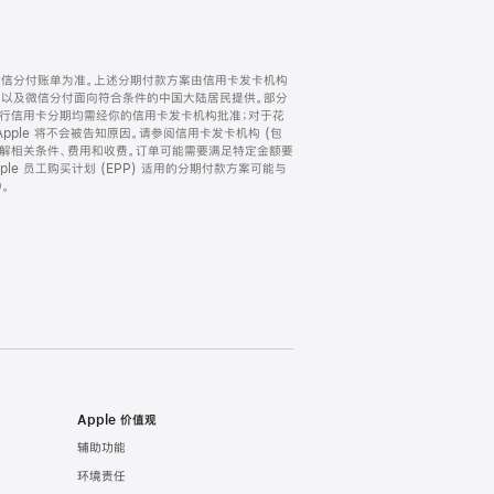
微信分付账单为准。上述分期付款方案由信用卡发卡机构
) 以及微信分付面向符合条件的中国大陆居民提供。部分
家。所有银行信用卡分期均需经你的信用卡发卡机构批准；对于花
ple 将不会被告知原因。请参阅信用卡发卡机构 (包
了解相关条件、费用和收费。订单可能需要满足特定金额要
e 员工购买计划 (EPP) 适用的分期付款方案可能与
。
Apple 价值观
辅助功能
环境责任