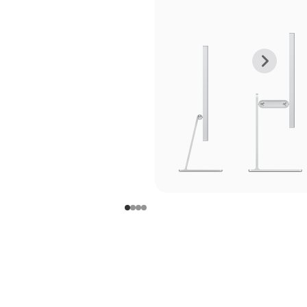
上
下
一
一
张
张
图
图
库
库
图
图
片
片
-
-
支
支
架
架