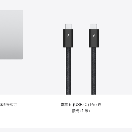
选
项)
理玻璃面板和可
雷雳 5 (USB-C) Pro 连
接线 (1 米)