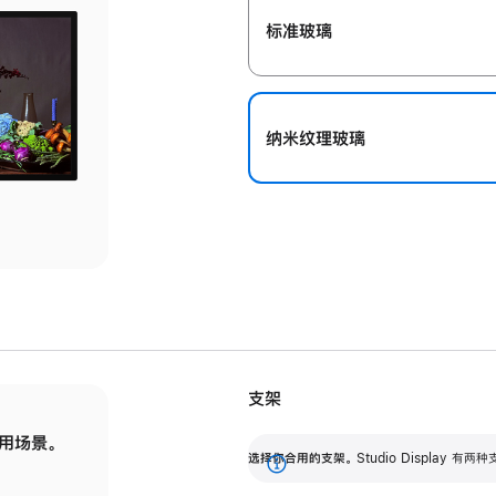
标准玻璃
纳米纹理玻璃
支架
用场景。
标配可调倾斜度的支架，提供 30 度的倾斜度
选
选择你合用的支架。
Studio Display
调节范围。
展