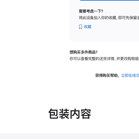
纳
米
需要考虑一下？
纹
将此设备加入你的收藏，即可先保留
理
玻
收藏
璃
面
板
想购买多件商品？
-
你可以查看完整的送货详情，并更改购物袋
可
调
倾
获得购买帮助，
立即在线
斜
度
的
支
架
包装内容
的
分
期
付
款