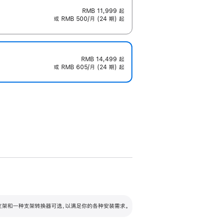
RMB 11,999
起
或 RMB 500/月 (24 期) 起
RMB 14,499
起
或 RMB 605/月 (24 期) 起
配可调倾斜度及高度的支架，额外增加 105
VESA 支架转换器
 有两种支架和一种支架转换器可选，以满足你的各种安装需求。
毫米的高度调节范围。
容的支架 (未随附)