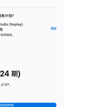
 服务计划？
dio Display)
AppleCare+
添加
期)
服
坏保修服务。
务
计
划
(适
用
于
24 期)
Studio
Display)
,678
脚
‡。
注
加到购物袋