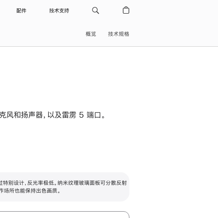
配件
技术支持
概览
技术规格
级麦克风和扬声器，以及雷雳 5 端口。
过特别设计，反光率极低。纳米纹理玻璃面板可分散反射
作场所也能保持出色画质。