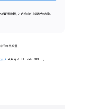
全部配置选择，之后随时回来再继续选购。
中的商品数量。
交流
(在
或致电
400-666-8800。
新
窗
口
中
打
开)