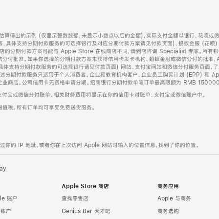
算得出的示例 (仅显示整数数额，未显示小数点以后的金额)，实际支付金额以银行、花呗或
等，具体支持分期付款服务的可选择银行及对应分期付款方案请见付款页面)、蚂蚁金服 (花呗
售店的分期付款方案可能与 Apple Store 在线商店不同，请到店咨询 Specialist 专
分付批准。如果你选择的分期付款方案未获得信用卡发卡机构、蚂蚁金服或微信分付的批准，Ap
具体支持分期付款服务的可选择银行请见付款页面) 网站、支付宝网站和微信分付服务页面，
期付款服务只适用于个人消费者。企业和教育机构客户、企业员工购买计划 (EPP) 和 Appl
企业商店。公司信用卡无资格申请分期。招商银行分期付款单笔订单最高限额为 RMB 150000
支付宝或微信分付账单。相关财务费用将显示在你的信用卡对账单、支付宝或微信账户中。
增值税。所有订单均可享受免费送货服务。
的 IP 地址，或者你在上次访问 Apple 网站时输入的位置信息，找到了你的位置。
ay
Apple Store 商店
商务应用
le 账户
查找零售店
Apple 与商务
e 账户
Genius Bar 天才吧
商务选购