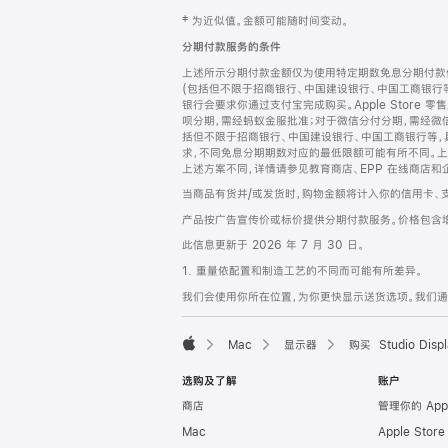
网
脚
‡ 为近似值。金额可能随时间变动。
注
页
分期付款服务的条件
页
上述所示分期付款金额仅为使用特定期数免息分期付款估
脚
(包括但不限于招商银行、中国建设银行、中国工商银行
银行会要求你通过支付宝完成购买。Apple Store 零
呗分期，需经蚂蚁金服批准；对于微信分付分期，需经微信
括但不限于招商银行、中国建设银行、中国工商银行等，
求，不同免息分期期数对应的最低限额可能有所不同。上述分
上述方案不同，详情请参见教育商店、EPP 在线商店和
当商品有货并/或发货时，购物金额将计入你的信用卡、
产品按广告宣传价或标价提供分期付款服务。价格包含
此信息更新于 2026 年 7 月 30 日。
1. 重量依配置和制造工艺的不同而可能有所差异。
我们会使用你所在位置，为你更快显示送货选项。我们通过你
Mac
显示器
购买 Studio Displ
Apple
选购及了解
账户
商店
管理你的 App
Mac
Apple Stor