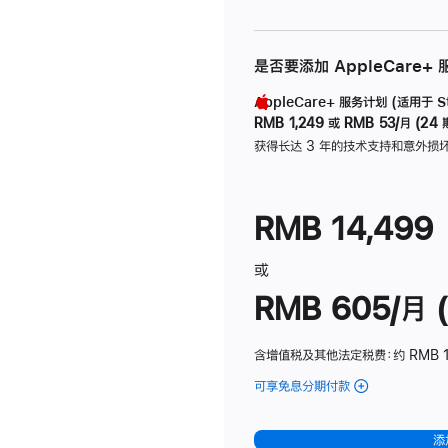
是否要添加 AppleCare+
AppleCare+ 服务计划 (适用于 Stu
RMB 1,249
或
RMB 53/月 (24 
获得长达 3 年的技术支持和意外损
RMB 14,499
或
RMB 605/月 (
含增值税及其他法定税费
：约 RMB 1
可享免息分期付款
(Studio
Display
-
添