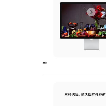
上
下
一
一
张
张
图
图
库
库
图
图
片
片
-
-
玻
玻
璃
璃
三种选择，灵活适应各种使
面
面
板
板