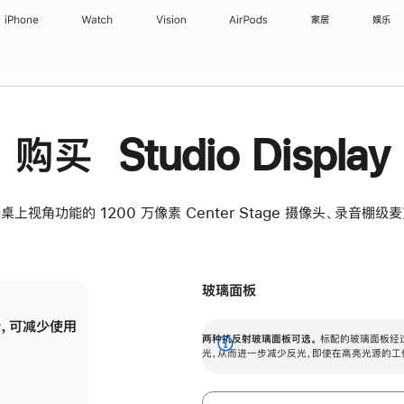
iPhone
Watch
Vision
AirPods
家居
娱乐
购买 Studio Display
桌上视角功能的 1200 万像素 Center Stage 摄像头、录音棚
玻璃面板
，可减少使用
纳米纹理玻璃面板可进一步减少反光，即使在
两种抗反射玻璃面板可选。
标配的玻璃面板经
。
有高亮光源的场所使用，也能保持出色画质。
展
光，从而进一步减少反光，即使在高亮光源的工
开