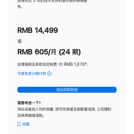
务
获得长达 3 年的技术支持和意外损坏保修服
务。
计
划
(适
RMB 14,499
用
于
或
Studio
RMB 605/月 (24 期)
Display
含增值税及其他法定税费
：约 RMB 1,678
脚
‡。
注
可享免息分期付款
(Studio
Display
-
添加到购物袋
纳
米
需要考虑一下？
纹
将此设备加入你的收藏，即可先保留全部配置选择，之后随时
理
回来再继续选购。
玻
璃
收藏
面