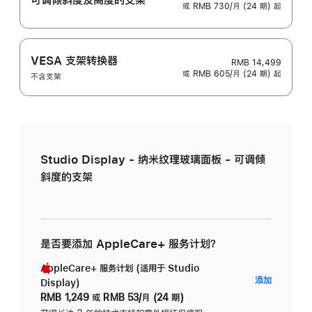
或 RMB 730/月 (24 期) 起
VESA 支架转换器
RMB 14,499
或 RMB 605/月 (24 期) 起
不含支架
Studio Display - 纳米纹理玻璃面板 - 可调倾
斜度的支架
是否要添加 AppleCare+ 服务计划？
AppleCare+ 服务计划 (适用于 Studio
AppleC
添加
Display)
服
RMB 1,249
或
RMB 53/月 (24 期)