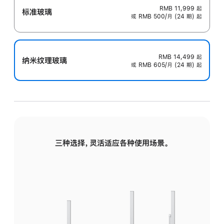
RMB 11,999
起
标准玻璃
或 RMB 500/月 (24 期) 起
RMB 14,499
起
纳米纹理玻璃
或 RMB 605/月 (24 期) 起
三种选择，灵活适应各种使用场景。
标