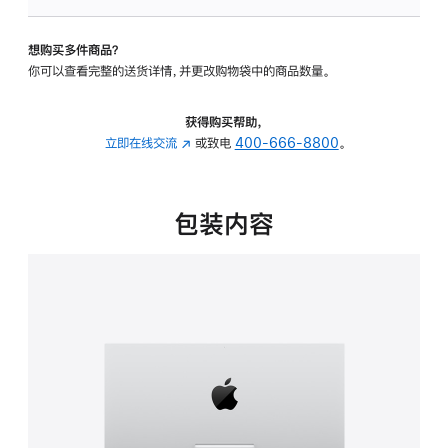
板
-
想购买多件商品？
可
你可以查看完整的送货详情，并更改购物袋中的商品数量。
调
倾
斜
获得购买帮助，
度
立即在线交流
(在
或致电
400-666-8800
。
的
新
支
窗
架
口
包装内容
的
中
分
打
期
开)
付
款
选
项)