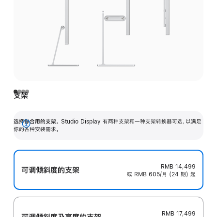
支架
选择你合用的支架。
Studio Display 有两种支架和一种支架转换器可选，以满足
展
你的各种安装需求。
开
RMB 14,499
可调倾斜度的支架
或 RMB 605/月 (24 期) 起
RMB 17,499
可调倾斜度及高‍度的支‍架