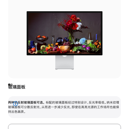
玻璃面板
两种抗反射玻璃面板可选。
标配的玻璃面板经过特别设计，反光率极低。纳米纹理
展
玻璃面板可分散反射光，从而进一步减少反光，即使在高亮光源的工作场所也能保
持出色画质。
开