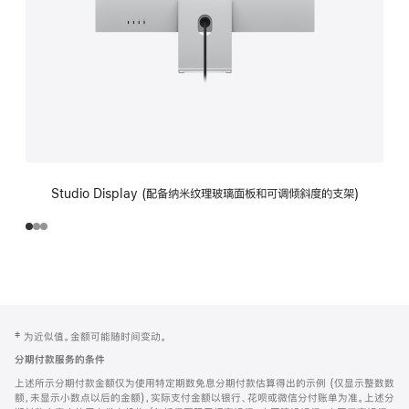
Studio Display (配备纳米纹理玻璃面板和可调倾斜度的支架)
网
脚
‡ 为近似值。金额可能随时间变动。
注
页
分期付款服务的条件
页
上述所示分期付款金额仅为使用特定期数免息分期付款估算得出的示例 (仅显示整数数
脚
额，未显示小数点以后的金额)，实际支付金额以银行、花呗或微信分付账单为准。上述分