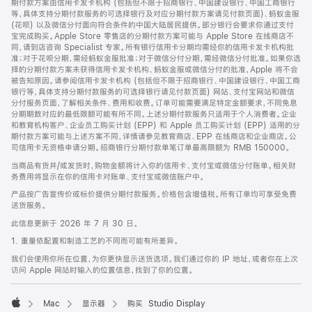
期付款方案由信用卡发卡机构 (包括但不限于招商银行、中国建设银行、中国工商银行
等，具体支持分期付款服务的可选择银行及对应分期付款方案请见付款页面)、蚂蚁金服
(花呗) 以及微信分付面向符合条件的中国大陆居民提供。部分银行会要求你通过支付
宝完成购买。Apple Store 零售店的分期付款方案可能与 Apple Store 在线商店不
同，请到店咨询 Specialist 专家。所有银行信用卡分期均需经你的信用卡发卡机构批
准；对于花呗分期，需经蚂蚁金服批准；对于微信分付分期，需经微信分付批准。如果你选
择的分期付款方案未获得信用卡发卡机构、蚂蚁金服或微信分付的批准，Apple 将不会
被告知原因。请参阅信用卡发卡机构 (包括但不限于招商银行、中国建设银行、中国工商
银行等，具体支持分期付款服务的可选择银行请见付款页面) 网站、支付宝网站和微信
分付服务页面，了解相关条件、费用和收费。订单可能需要满足特定金额要求，不同免息
分期期数对应的最低限额可能有所不同。上述分期付款服务只适用于个人消费者。企业
和教育机构客户、企业员工购买计划 (EPP) 和 Apple 员工购买计划 (EPP) 适用的分
期付款方案可能与上述方案不同，详情请参见教育商店、EPP 在线商店和企业商店。公
司信用卡无资格申请分期。招商银行分期付款单笔订单最高限额为 RMB 150000。
当商品有货并/或发货时，购物金额将计入你的信用卡、支付宝或微信分付账单。相关财
务费用将显示在你的信用卡对账单、支付宝或微信账户中。
产品按广告宣传价或标价提供分期付款服务。价格包含增值税。所有订单均可享受免费
送货服务。
此信息更新于 2026 年 7 月 30 日。
1. 重量依配置和制造工艺的不同而可能有所差异。
我们会使用你所在位置，为你更快显示送货选项。我们通过你的 IP 地址，或者你在上次
访问 Apple 网站时输入的位置信息，找到了你的位置。
Mac
显示器
购买 Studio Display