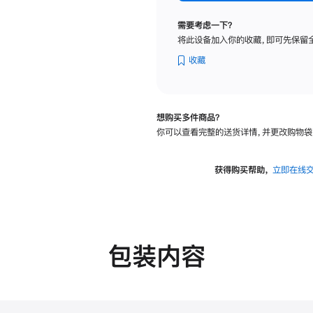
纳
米
需要考虑一下？
纹
将此设备加入你的收藏，即可先保留
理
玻
收藏
璃
面
板
想购买多件商品？
-
你可以查看完整的送货详情，并更改购物袋
可
调
倾
获得购买帮助，
立即在线
斜
度
的
支
架
包装内容
的
分
期
付
款