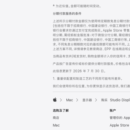
网
脚
‡ 为近似值。金额可能随时间变动。
注
页
分期付款服务的条件
页
上述所示分期付款金额仅为使用特定期数免息分期付款估
脚
(包括但不限于招商银行、中国建设银行、中国工商银行
银行会要求你通过支付宝完成购买。Apple Store 零
呗分期，需经蚂蚁金服批准；对于微信分付分期，需经微信
括但不限于招商银行、中国建设银行、中国工商银行等，
求，不同免息分期期数对应的最低限额可能有所不同。上述分
上述方案不同，详情请参见教育商店、EPP 在线商店和
当商品有货并/或发货时，购物金额将计入你的信用卡、
产品按广告宣传价或标价提供分期付款服务。价格包含
此信息更新于 2026 年 7 月 30 日。
1. 重量依配置和制造工艺的不同而可能有所差异。
我们会使用你所在位置，为你更快显示送货选项。我们通过你
Mac
显示器
购买 Studio Displ
Apple
选购及了解
账户
商店
管理你的 App
Mac
Apple Stor