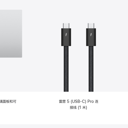
选
项)
理玻璃面板和可
雷雳 5 (USB-C) Pro 连
接线 (1 米)