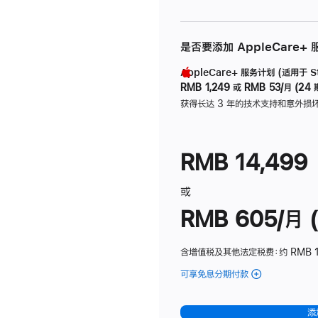
是否要添加 AppleCare+
AppleCare+ 服务计划 (适用于 Stu
RMB 1,249
或
RMB 53/月 (24 
获得长达 3 年的技术支持和意外损
RMB 14,499
或
RMB 605/月 (
含增值税及其他法定税费
：约 RMB 1
可享免息分期付款
(Studio
Display
-
添