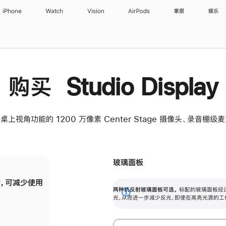
iPhone
Watch
Vision
AirPods
家居
娱乐
购买 Studio Display
桌上视角功能的 1200 万像素 Center Stage 摄像头、录音棚
玻璃面板
，可减少使用
纳米纹理玻璃面板可进一步减少反光，即使在
两种抗反射玻璃面板可选。
标配的玻璃面板经
。
有高亮光源的场所使用，也能保持出色画质。
展
光，从而进一步减少反光，即使在高亮光源的工
开