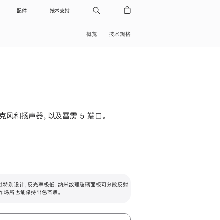
配件
技术支持
概览
技术规格
级麦克风和扬声器，以及雷雳 5 端口。
过特别设计，反光率极低。纳米纹理玻璃面板可分散反射
作场所也能保持出色画质。