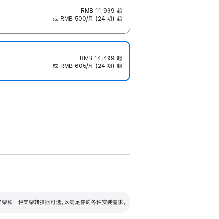
RMB 11,999
起
或 RMB 500/月 (24 期) 起
RMB 14,499
起
或 RMB 605/月 (24 期) 起
配可调倾斜度及高度的支架，额外增加 105
VESA 支架转换器
 有两种支架和一种支架转换器可选，以满足你的各种安装需求。
毫米的高度调节范围。
容的支架 (未随附)