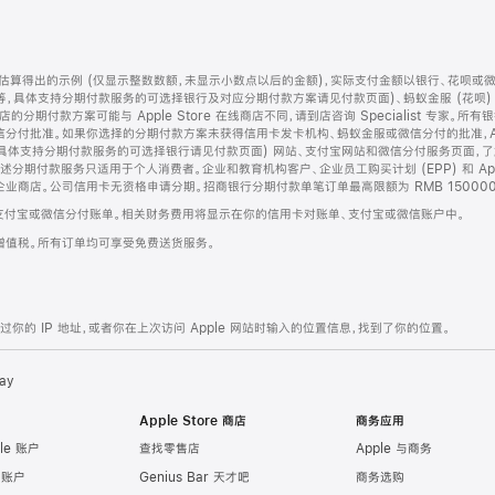
算得出的示例 (仅显示整数数额，未显示小数点以后的金额)，实际支付金额以银行、花呗或
等，具体支持分期付款服务的可选择银行及对应分期付款方案请见付款页面)、蚂蚁金服 (花呗
售店的分期付款方案可能与 Apple Store 在线商店不同，请到店咨询 Specialist 专
分付批准。如果你选择的分期付款方案未获得信用卡发卡机构、蚂蚁金服或微信分付的批准，Ap
具体支持分期付款服务的可选择银行请见付款页面) 网站、支付宝网站和微信分付服务页面，
期付款服务只适用于个人消费者。企业和教育机构客户、企业员工购买计划 (EPP) 和 Appl
企业商店。公司信用卡无资格申请分期。招商银行分期付款单笔订单最高限额为 RMB 150000
支付宝或微信分付账单。相关财务费用将显示在你的信用卡对账单、支付宝或微信账户中。
增值税。所有订单均可享受免费送货服务。
的 IP 地址，或者你在上次访问 Apple 网站时输入的位置信息，找到了你的位置。
ay
Apple Store 商店
商务应用
le 账户
查找零售店
Apple 与商务
e 账户
Genius Bar 天才吧
商务选购