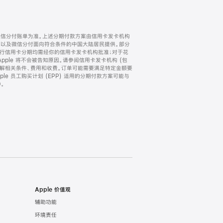
微信分付账单为准。上述分期付款方案由信用卡发卡机构
) 以及微信分付面向符合条件的中国大陆居民提供。部分
家。所有银行信用卡分期均需经你的信用卡发卡机构批准；对于花
ple 将不会被告知原因。请参阅信用卡发卡机构 (包
了解相关条件、费用和收费。订单可能需要满足特定金额要
e 员工购买计划 (EPP) 适用的分期付款方案可能与
。
Apple 价值观
辅助功能
环境责任