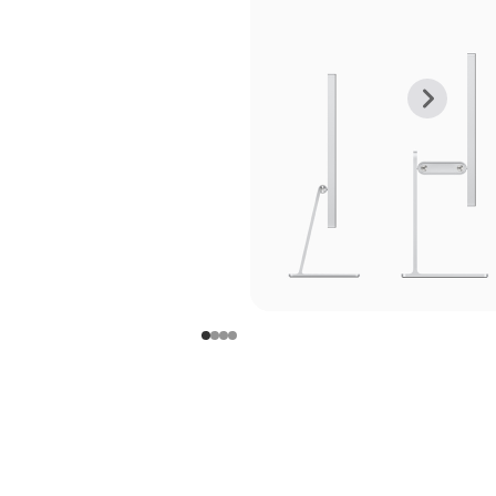
上
下
一
一
张
张
图
图
库
库
图
图
片
片
-
-
支
支
架
架