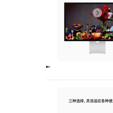
上
下
一
一
张
张
图
图
库
库
图
图
片
片
-
-
玻
玻
璃
璃
三种选择，灵活适应各种使
面
面
板
板