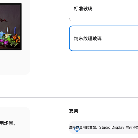
标准玻璃
纳米纹理玻璃
支架
用场景。
标配可调倾斜度的支架，提供 30 度的倾斜度
选
选择你合用的支架。
Studio Display
调节范围。
展