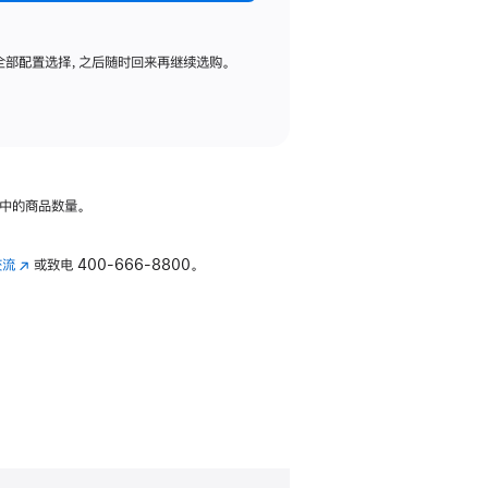
全部配置选择，之后随时回来再继续选购。
中的商品数量。
交流
(在
或致电
400-666-8800。
新
窗
口
中
打
开)