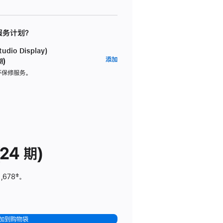
 服务计划？
dio Display)
AppleCare+
添加
期)
服
坏保修服务。
务
计
划
(适
用
于
24 期)
Studio
Display)
,678
脚
‡。
注
加到购物袋